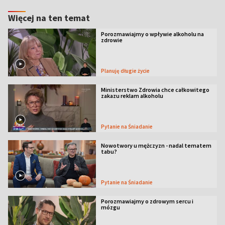
Więcej na ten temat
Porozmawiajmy o wpływie alkoholu na
zdrowie
Planuję długie życie
Ministerstwo Zdrowia chce całkowitego
zakazu reklam alkoholu
Pytanie na Śniadanie
Nowotwory u mężczyzn - nadal tematem
tabu?
Pytanie na Śniadanie
Porozmawiajmy o zdrowym sercu i
mózgu