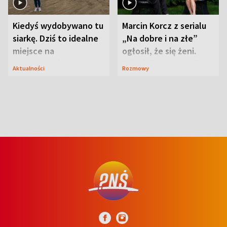
Kiedyś wydobywano tu
Marcin Korcz z serialu
siarkę. Dziś to idealne
„Na dobre i na złe”
miejsce na
ogłosił, że się żeni.
wypoczynek
Zdradził, co zmienił
Aktualności
Rozmowy
syn