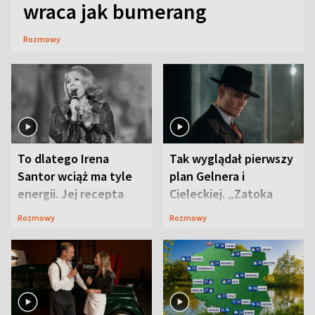
wraca jak bumerang
Rozmowy
To dlatego Irena
Tak wyglądał pierwszy
Santor wciąż ma tyle
plan Gelnera i
energii. Jej recepta
Cieleckiej. „Zatoka
jest zaskakująco
szpiegów” od razu ich
Rozmowy
Rozmowy
prosta
zaskoczyła