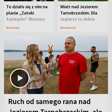
To działo się z nim na
Wiatr nad Jeziorem
planie „Zatoki
Tarnobrzeskim. Dla
Szpiegów”. Mateusz
żeglarzy to dobra
Janicki odsłonił
wiadomość
Rozmowy
Aktualności
aktorski sekret
Ruch od samego rana nad
Jeziorem Tarnobrzeskim, ale