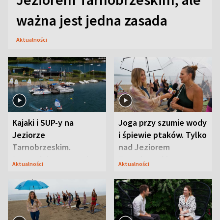
ważna jest jedna zasada
Aktualności
Kajaki i SUP-y na
Joga przy szumie wody
Jeziorze
i śpiewie ptaków. Tylko
Tarnobrzeskim.
nad Jeziorem
Przyrodnicy zwracają
Tarnobrzeskim
Aktualności
Aktualności
uwagę na coś jeszcze