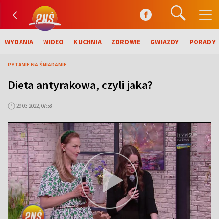
WYDANIA
WIDEO
KUCHNIA
ZDROWIE
GWIAZDY
PORADY
PYTANIE NA ŚNIADANIE
Dieta antyrakowa, czyli jaka?
29.03.2022, 07:58