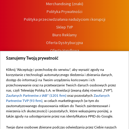
Merchandising (znaki)
Polityka Prywatności
Polityka przeciwdziałania nadużyciom i korupcji
Sklep TVP
Biuro Reklamy
Oferta Dystrybucyjna
Oferta Handlowa
Dostępność
Szanujemy Twoją prywatność
Moje zgody
Kliknij "Akceptuję i przechodzę do serwisu", aby wyrazić zgody na
Procedura zgłoszeń wewnętrznych
korzystanie z technologii automatycznego śledzenia i zbierania danych,
dostęp do informacji na Twoim urządzeniu końcowym i ich
przechowywanie oraz na przetwarzanie Twoich danych osobowych przez
nas, czyli Telewizję Polską S.A. w likwidacji (zwaną dalej również „TVP”),
Zaufanych Partnerów z IAB* (1201 firm)
oraz pozostałych
Zaufanych
Partnerów TVP (93 firm)
, w celach marketingowych (w tym do
zautomatyzowanego dopasowania reklam do Twoich zainteresowań i
mierzenia ich skuteczności) i pozostałych, które wskazujemy poniżej, a
także zgody na udostępnianie przez nas identyfikatora PPID do Google.
Twoje dane osobowe zbierane podczas odwiedzania przez Ciebie naszych