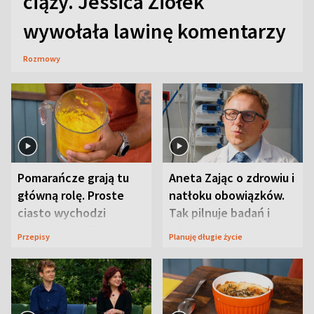
ciąży. Jessica Ziółek
wywołała lawinę komentarzy
Rozmowy
Pomarańcze grają tu
Aneta Zając o zdrowiu i
główną rolę. Proste
natłoku obowiązków.
ciasto wychodzi
Tak pilnuje badań i
wyjątkowo wilgotne
wizyt
Przepisy
Planuję długie życie