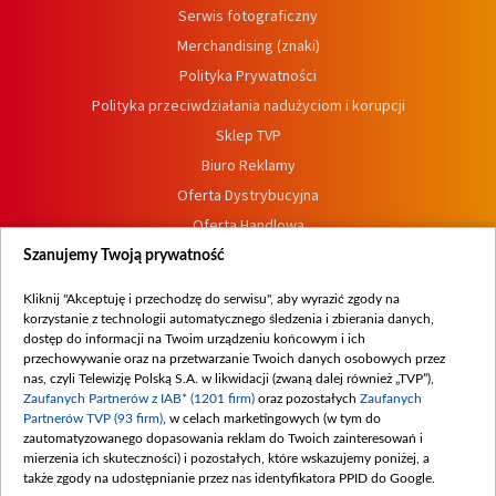
Serwis fotograficzny
Merchandising (znaki)
Polityka Prywatności
Polityka przeciwdziałania nadużyciom i korupcji
Sklep TVP
Biuro Reklamy
Oferta Dystrybucyjna
Oferta Handlowa
Dostępność
Szanujemy Twoją prywatność
Moje zgody
Kliknij "Akceptuję i przechodzę do serwisu", aby wyrazić zgody na
Procedura zgłoszeń wewnętrznych
korzystanie z technologii automatycznego śledzenia i zbierania danych,
dostęp do informacji na Twoim urządzeniu końcowym i ich
przechowywanie oraz na przetwarzanie Twoich danych osobowych przez
nas, czyli Telewizję Polską S.A. w likwidacji (zwaną dalej również „TVP”),
Zaufanych Partnerów z IAB* (1201 firm)
oraz pozostałych
Zaufanych
Partnerów TVP (93 firm)
, w celach marketingowych (w tym do
zautomatyzowanego dopasowania reklam do Twoich zainteresowań i
mierzenia ich skuteczności) i pozostałych, które wskazujemy poniżej, a
także zgody na udostępnianie przez nas identyfikatora PPID do Google.