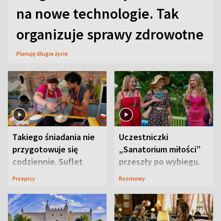
na nowe technologie. Tak
organizuje sprawy zdrowotne
Planuję długie życie
Takiego śniadania nie
Uczestniczki
przygotowuje się
„Sanatorium miłości”
codziennie. Suflet
przeszły po wybiegu.
serowy zachwyca
Te stylizacje
Przepisy
Rozmowy
smakiem
przyciągały wzrok