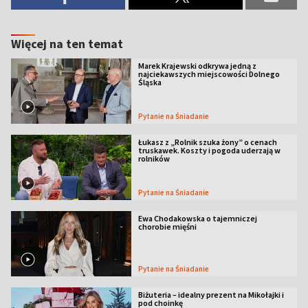
Więcej na ten temat
Marek Krajewski odkrywa jedną z
najciekawszych miejscowości Dolnego
Śląska
Pytanie na Śniadanie
Łukasz z „Rolnik szuka żony” o cenach
truskawek. Koszty i pogoda uderzają w
rolników
Pytanie na Śniadanie
Ewa Chodakowska o tajemniczej
chorobie mięśni
Pytanie na Śniadanie
Biżuteria – idealny prezent na Mikołajki i
pod choinkę