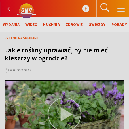
WYDANIA
WIDEO
KUCHNIA
ZDROWIE
GWIAZDY
PORADY
PYTANIE NA ŚNIADANIE
Jakie rośliny uprawiać, by nie mieć
kleszczy w ogrodzie?
29.03.2022, 07:53