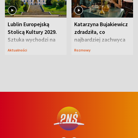
Lublin Europejską
Katarzyna Bujakiewicz
Stolicą Kultury 2029.
zdradziła, co
Sztuka wychodzi na
najbardziej zachwyca
ulice
ją w Lublinie
Aktualności
Rozmowy