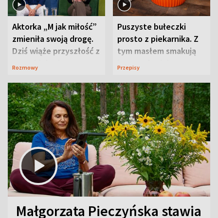
Aktorka „M jak miłość”
Puszyste bułeczki
zmieniła swoją drogę.
prosto z piekarnika. Z
Dziś wiąże przyszłość z
tym masłem smakują
neurobiologią
jeszcze lepiej
Rozmowy
Przepisy
Małgorzata Pieczyńska stawia