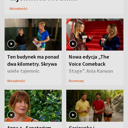
Aktualności
Ten budynek ma ponad
Nowa edycja „The
dwa kilometry. Skrywa
Voice Comeback
wiele tajemnic
Stage”. Ania Karwan
zapowiada
Aktualności
Rozmowy
niespodzianki
Anna z „Sanatorium
Gąsiewska i