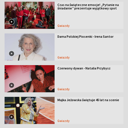
Czas na świąteczne emocje! „Pytanie na
śniadanie” prezentuje wyjątkowy spot
Gwiazdy
Dama Polskiej Piosenki - Irena Santor
Gwiazdy
Czerwony dywan - Natalia Przybysz
Gwiazdy
Majka Jeżowska świętuje 45 lat na scenie
Gwiazdy