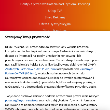
Polityka przeciwdziałania nadużyciom i korupcji
Sklep TVP
Biuro Reklamy
Oferta Dystrybucyjna
Oferta Handlowa
Dostępność
Szanujemy Twoją prywatność
Moje zgody
Kliknij "Akceptuję i przechodzę do serwisu", aby wyrazić zgody na
Procedura zgłoszeń wewnętrznych
korzystanie z technologii automatycznego śledzenia i zbierania danych,
dostęp do informacji na Twoim urządzeniu końcowym i ich
przechowywanie oraz na przetwarzanie Twoich danych osobowych przez
nas, czyli Telewizję Polską S.A. w likwidacji (zwaną dalej również „TVP”),
Zaufanych Partnerów z IAB* (1201 firm)
oraz pozostałych
Zaufanych
Partnerów TVP (93 firm)
, w celach marketingowych (w tym do
zautomatyzowanego dopasowania reklam do Twoich zainteresowań i
mierzenia ich skuteczności) i pozostałych, które wskazujemy poniżej, a
także zgody na udostępnianie przez nas identyfikatora PPID do Google.
Twoje dane osobowe zbierane podczas odwiedzania przez Ciebie naszych
poszczególnych serwisów
zwanych dalej „Portalem”, w tym informacje
zapisywane za pomocą technologii takich jak: pliki cookie, sygnalizatory
WWW lub innych podobnych technologii umożliwiających świadczenie