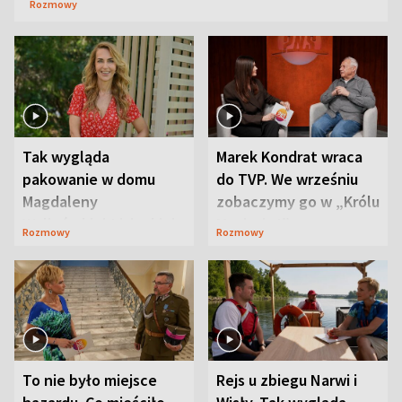
Rozmowy
Tak wygląda
Marek Kondrat wraca
pakowanie w domu
do TVP. We wrześniu
Magdaleny
zobaczymy go w „Królu
Waligórskiej-Lisieckiej.
Maciusiu I”
Rozmowy
Rozmowy
Mąż nie odpuszcza
To nie było miejsce
Rejs u zbiegu Narwi i