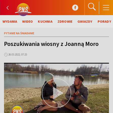
WYDANIA
WIDEO
KUCHNIA
ZDROWIE
GWIAZDY
PORADY
PYTANIE NA ŚNIADANIE
Poszukiwania wiosny z Joanną Moro
26.03.2022, 07:25