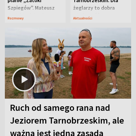
planie „Zatoki
Tarnobrzeskim. Dla
Szpiegów”. Mateusz
żeglarzy to dobra
Janicki odsłonił
wiadomość
Rozmowy
Aktualności
aktorski sekret
Ruch od samego rana nad
Jeziorem Tarnobrzeskim, ale
ważna jest jedna zasada