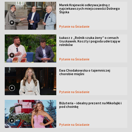
Marek Krajewski odkrywa jedną z
najciekawszych miejscowości Dolnego
Śląska
Pytanie na Śniadanie
Łukasz z „Rolnik szuka żony” o cenach
truskawek. Koszty i pogoda uderzają w
rolników
Pytanie na Śniadanie
Ewa Chodakowska o tajemniczej
chorobie mięśni
Pytanie na Śniadanie
Biżuteria – idealny prezent na Mikołajki i
pod choinkę
Pytanie na Śniadanie