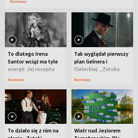
Rozmowy
To dlatego Irena
Tak wyglądał pierwszy
Santor wciąż ma tyle
plan Gelnera i
energii. Jej recepta
Cieleckiej. „Zatoka
jest zaskakująco
szpiegów” od razu ich
Rozmowy
Rozmowy
prosta
zaskoczyła
To działo się z nim na
Wiatr nad Jeziorem