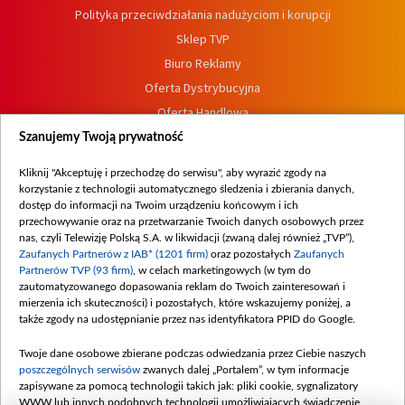
Polityka przeciwdziałania nadużyciom i korupcji
Sklep TVP
Biuro Reklamy
Oferta Dystrybucyjna
Oferta Handlowa
Dostępność
Szanujemy Twoją prywatność
Moje zgody
Kliknij "Akceptuję i przechodzę do serwisu", aby wyrazić zgody na
Procedura zgłoszeń wewnętrznych
korzystanie z technologii automatycznego śledzenia i zbierania danych,
dostęp do informacji na Twoim urządzeniu końcowym i ich
przechowywanie oraz na przetwarzanie Twoich danych osobowych przez
nas, czyli Telewizję Polską S.A. w likwidacji (zwaną dalej również „TVP”),
Zaufanych Partnerów z IAB* (1201 firm)
oraz pozostałych
Zaufanych
Partnerów TVP (93 firm)
, w celach marketingowych (w tym do
zautomatyzowanego dopasowania reklam do Twoich zainteresowań i
mierzenia ich skuteczności) i pozostałych, które wskazujemy poniżej, a
także zgody na udostępnianie przez nas identyfikatora PPID do Google.
Twoje dane osobowe zbierane podczas odwiedzania przez Ciebie naszych
poszczególnych serwisów
zwanych dalej „Portalem”, w tym informacje
zapisywane za pomocą technologii takich jak: pliki cookie, sygnalizatory
WWW lub innych podobnych technologii umożliwiających świadczenie