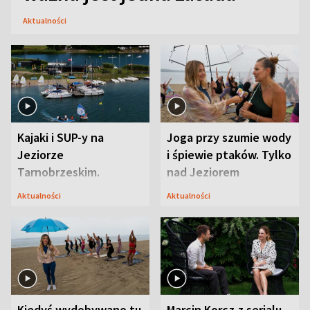
Aktualności
Kajaki i SUP-y na
Joga przy szumie wody
Jeziorze
i śpiewie ptaków. Tylko
Tarnobrzeskim.
nad Jeziorem
Przyrodnicy zwracają
Tarnobrzeskim
Aktualności
Aktualności
uwagę na coś jeszcze
Kiedyś wydobywano tu
Marcin Korcz z serialu