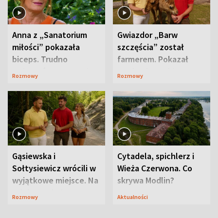
Anna z „Sanatorium
Gwiazdor „Barw
miłości” pokazała
szczęścia” został
biceps. Trudno
farmerem. Pokazał
uwierzyć, co przeszła
swoje niezwykłe
Rozmowy
Rozmowy
wcześniej
ranczo
Gąsiewska i
Cytadela, spichlerz i
Sołtysiewicz wrócili w
Wieża Czerwona. Co
wyjątkowe miejsce. Na
skrywa Modlin?
szlaku czekał
Rozmowy
Aktualności
niedźwiedź