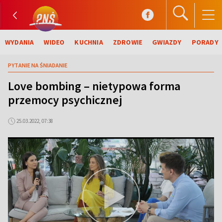
WYDANIA
WIDEO
KUCHNIA
ZDROWIE
GWIAZDY
PORADY
PYTANIE NA ŚNIADANIE
Love bombing – nietypowa forma
przemocy psychicznej
25.03.2022, 07:38