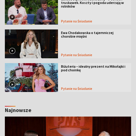
truskawek. Koszty i pogoda uderzają w
rolników
Pytanie na Śniadanie
Ewa Chodakowska o tajemniczej
chorobie mięśni
Pytanie na Śniadanie
Biżuteria – idealny prezent na Mikołajki i
pod choinkę
Pytanie na Śniadanie
Najnowsze