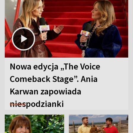
Nowa edycja „The Voice
Comeback Stage”. Ania
Karwan zapowiada
niespodzianki
Rozmowy