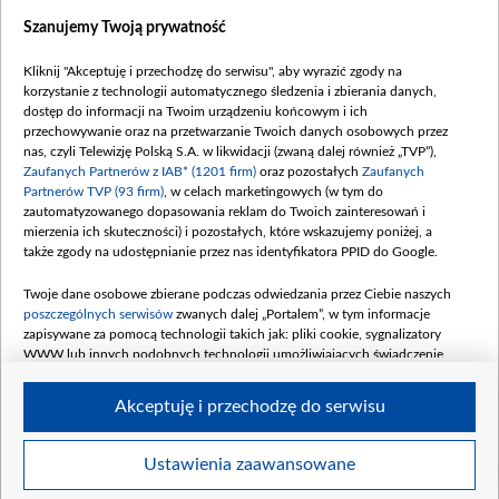
Dostępność
Szanujemy Twoją prywatność
Moje zgody
Kliknij "Akceptuję i przechodzę do serwisu", aby wyrazić zgody na
Procedura zgłoszeń wewnętrznych
korzystanie z technologii automatycznego śledzenia i zbierania danych,
dostęp do informacji na Twoim urządzeniu końcowym i ich
przechowywanie oraz na przetwarzanie Twoich danych osobowych przez
nas, czyli Telewizję Polską S.A. w likwidacji (zwaną dalej również „TVP”),
Zaufanych Partnerów z IAB* (1201 firm)
oraz pozostałych
Zaufanych
Partnerów TVP (93 firm)
, w celach marketingowych (w tym do
zautomatyzowanego dopasowania reklam do Twoich zainteresowań i
mierzenia ich skuteczności) i pozostałych, które wskazujemy poniżej, a
także zgody na udostępnianie przez nas identyfikatora PPID do Google.
Twoje dane osobowe zbierane podczas odwiedzania przez Ciebie naszych
poszczególnych serwisów
zwanych dalej „Portalem”, w tym informacje
zapisywane za pomocą technologii takich jak: pliki cookie, sygnalizatory
WWW lub innych podobnych technologii umożliwiających świadczenie
dopasowanych i bezpiecznych usług, personalizację treści oraz reklam,
udostępnianie funkcji mediów społecznościowych oraz analizowanie ruchu
Akceptuję i przechodzę do serwisu
w Internecie.
Twoje dane osobowe zbierane podczas odwiedzania przez Ciebie
Ustawienia zaawansowane
poszczególnych serwisów
na Portalu, takie jak adresy IP, identyfikatory
© 2026 Telewizja Polska S. A. w likwidacji
Twoich urządzeń końcowych i identyfikatory plików cookie, informacje o