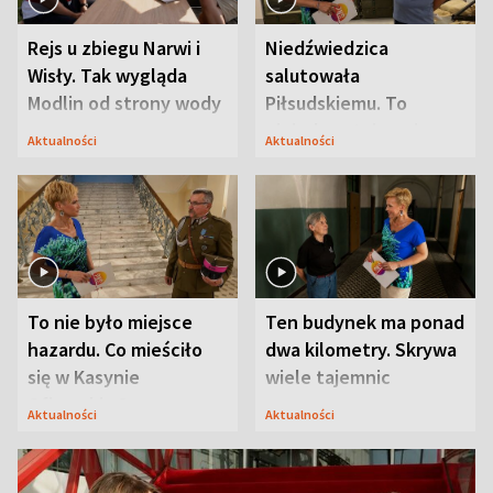
Rejs u zbiegu Narwi i
Niedźwiedzica
Wisły. Tak wygląda
salutowała
Modlin od strony wody
Piłsudskiemu. To
niejedyna tajemnica
Aktualności
Aktualności
Modlina
To nie było miejsce
Ten budynek ma ponad
hazardu. Co mieściło
dwa kilometry. Skrywa
się w Kasynie
wiele tajemnic
Oficerskim?
Aktualności
Aktualności