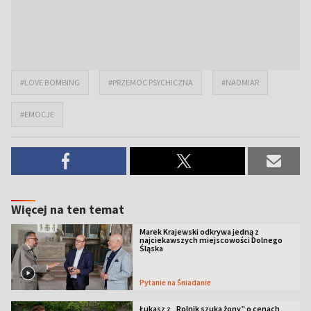
#LOVE BOMBING
#PRZEMOC PSYCHICZNA
#NADMIAR
#EMOCJE
Więcej na ten temat
Marek Krajewski odkrywa jedną z
najciekawszych miejscowości Dolnego
Śląska
Pytanie na Śniadanie
Łukasz z „Rolnik szuka żony” o cenach