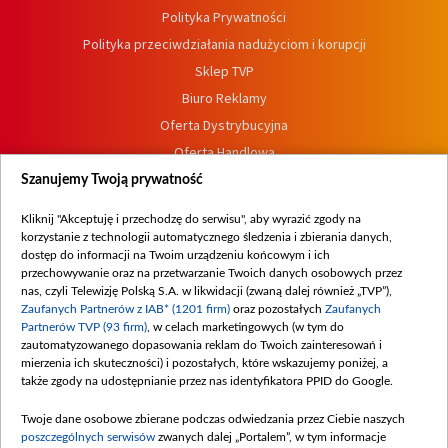
Polityka Prywatności
Polityka przeciwdziałania nadużyciom i korupcji
Sklep TVP
Biuro Reklamy
Oferta Dystrybucyjna
Oferta Handlowa
Dostępność
Szanujemy Twoją prywatność
Moje zgody
Kliknij "Akceptuję i przechodzę do serwisu", aby wyrazić zgody na
Procedura zgłoszeń wewnętrznych
korzystanie z technologii automatycznego śledzenia i zbierania danych,
dostęp do informacji na Twoim urządzeniu końcowym i ich
przechowywanie oraz na przetwarzanie Twoich danych osobowych przez
nas, czyli Telewizję Polską S.A. w likwidacji (zwaną dalej również „TVP”),
Zaufanych Partnerów z IAB* (1201 firm)
oraz pozostałych
Zaufanych
Partnerów TVP (93 firm)
, w celach marketingowych (w tym do
zautomatyzowanego dopasowania reklam do Twoich zainteresowań i
mierzenia ich skuteczności) i pozostałych, które wskazujemy poniżej, a
także zgody na udostępnianie przez nas identyfikatora PPID do Google.
Twoje dane osobowe zbierane podczas odwiedzania przez Ciebie naszych
poszczególnych serwisów
zwanych dalej „Portalem”, w tym informacje