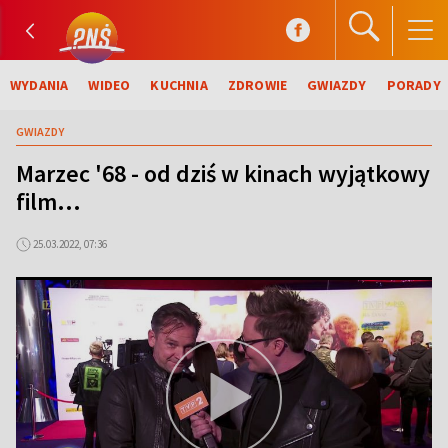
WYDANIA
WIDEO
KUCHNIA
ZDROWIE
GWIAZDY
PORADY
GWIAZDY
Marzec '68 - od dziś w kinach wyjątkowy
film...
25.03.2022, 07:36