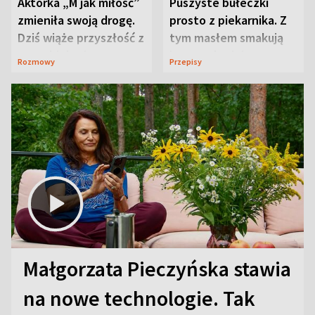
Aktorka „M jak miłość”
Puszyste bułeczki
zmieniła swoją drogę.
prosto z piekarnika. Z
Dziś wiąże przyszłość z
tym masłem smakują
neurobiologią
jeszcze lepiej
Rozmowy
Przepisy
Małgorzata Pieczyńska stawia
na nowe technologie. Tak