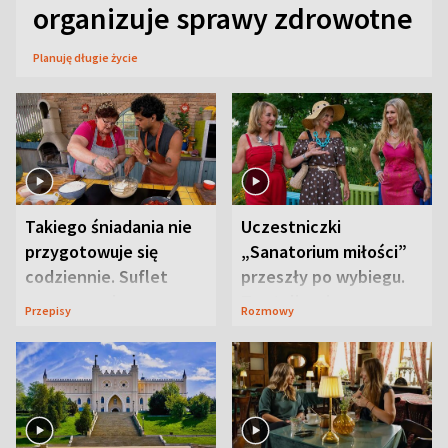
organizuje sprawy zdrowotne
Planuję długie życie
Takiego śniadania nie
Uczestniczki
przygotowuje się
„Sanatorium miłości”
codziennie. Suflet
przeszły po wybiegu.
serowy zachwyca
Te stylizacje
Przepisy
Rozmowy
smakiem
przyciągały wzrok