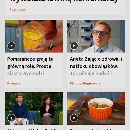
Rozmowy
Pomarańcze grają tu
Aneta Zając o zdrowiu i
główną rolę. Proste
natłoku obowiązków.
ciasto wychodzi
Tak pilnuje badań i
wyjątkowo wilgotne
wizyt
Przepisy
Planuję długie życie