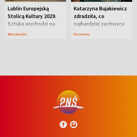
Lublin Europejską
Katarzyna Bujakiewicz
Stolicą Kultury 2029.
zdradziła, co
Sztuka wychodzi na
najbardziej zachwyca
ulice
ją w Lublinie
Aktualności
Rozmowy