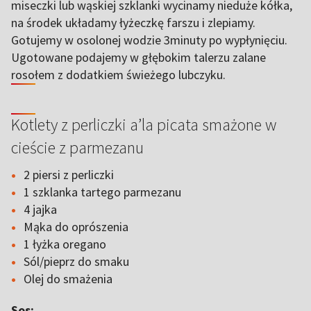
miseczki lub wąskiej szklanki wycinamy nieduże kółka,
na środek układamy łyżeczkę farszu i zlepiamy.
Gotujemy w osolonej wodzie 3minuty po wypłynięciu.
Ugotowane podajemy w głębokim talerzu zalane
rosołem z dodatkiem świeżego lubczyku.
Kotlety z perliczki a’la picata smażone w
cieście z parmezanu
2 piersi z perliczki
1 szklanka tartego parmezanu
4 jajka
Mąka do oprószenia
1 łyżka oregano
Sól/pieprz do smaku
Olej do smażenia
Sos: