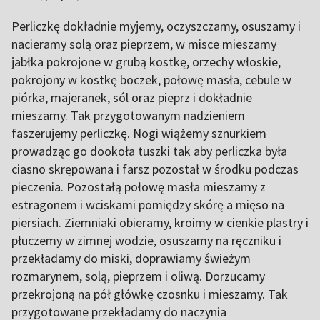
Perliczkę dokładnie myjemy, oczyszczamy, osuszamy i
nacieramy solą oraz pieprzem, w misce mieszamy
jabłka pokrojone w grubą kostkę, orzechy włoskie,
pokrojony w kostkę boczek, połowę masła, cebule w
piórka, majeranek, sól oraz pieprz i dokładnie
mieszamy. Tak przygotowanym nadzieniem
faszerujemy perliczkę. Nogi wiążemy sznurkiem
prowadząc go dookoła tuszki tak aby perliczka była
ciasno skrępowana i farsz pozostał w środku podczas
pieczenia. Pozostałą połowę masła mieszamy z
estragonem i wciskami pomiędzy skórę a mięso na
piersiach. Ziemniaki obieramy, kroimy w cienkie plastry i
płuczemy w zimnej wodzie, osuszamy na ręczniku i
przekładamy do miski, doprawiamy świeżym
rozmarynem, solą, pieprzem i oliwą. Dorzucamy
przekrojoną na pół główkę czosnku i mieszamy. Tak
przygotowane przekładamy do naczynia