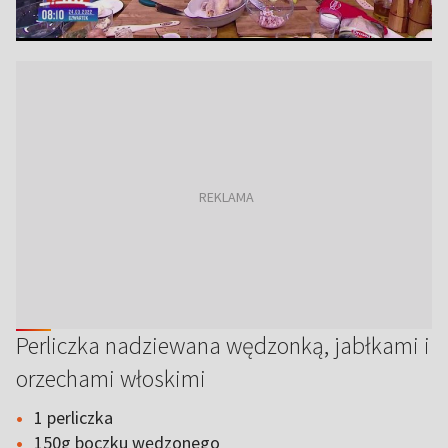
Perliczka nadziewana wędzonką, jabłkami i
orzechami włoskimi
1 perliczka
150g boczku wędzonego