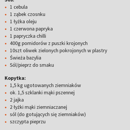
1 cebula
1 ząbek czosnku
1 łyżka oleju
1 czerwona papryka
1 papryczka chilli
400g pomidorów z puszki krojonych
10szt oliwek zielonych pokrojonych w plastry
Świeża bazylia
Sól/pieprz do smaku
Kopytka:
1,5 kg ugotowanych ziemniaków
ok. 1,5 szklanki mąki pszennej
2 jajka
2 łyżki mąki ziemniaczanej
sól (do gotujących się ziemniaków)
szczypta pieprzu