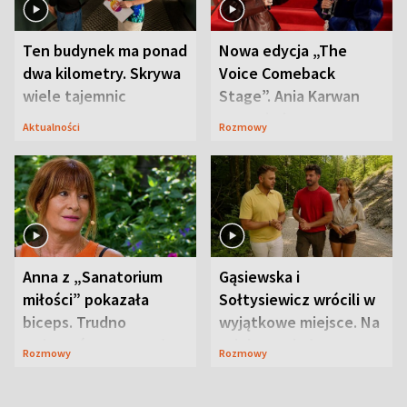
Ten budynek ma ponad
Nowa edycja „The
dwa kilometry. Skrywa
Voice Comeback
wiele tajemnic
Stage”. Ania Karwan
zapowiada
Aktualności
Rozmowy
niespodzianki
Anna z „Sanatorium
Gąsiewska i
miłości” pokazała
Sołtysiewicz wrócili w
biceps. Trudno
wyjątkowe miejsce. Na
uwierzyć, co przeszła
szlaku czekał
Rozmowy
Rozmowy
wcześniej
niedźwiedź