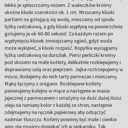
lekko je spłaszczamy nożem. Z wałeczków kroimy
ukośne kluski szerokości ok. 1 cm. Wrzucamy kluski
partiami na gotującą się wodę, mieszamy od spodu
łyżką cedzakową, a gdy kluski wypłyną na powierzchnię
gotujemy je ok 60-80 sekund. Za każdym razem po
wypłynięciu klusek zmniejszamy ogień, gdyż woda
może wykipieć, a kluski rozpaść. Kopytka wyciągamy
łyżką cedzakową na durszlak. Piersi perliczki kroimy
pod skosem na małe kotlety, delikatnie rozklepujemy i
doprawiamy solą oraz pieprzem. Jajka roztrzepujemy w
misce, dodajemy do nich tarty parmezan i mieszamy.
Mąkę łączymy z oregano. Rozklepane kotlety
panierujemy kolejno w mące a następnie w masie
jajecznej z parmezanem i smażymy na dość dużej ilości
oleju na rumiany kolor z każdej ze stron, następnie
zdejmujemy na ręcznik papierowy aby odsączyć
nadmiar tłuszczu. Kotlety powinny być małe i cienkie
więc nie musimy dopiekać ich w piekarniku. Tak