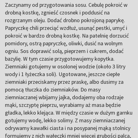
Zaczynamy od przygotowania sosu. Cebulę pokroić w
drobną kostkę, zgnieść czosnek i poddusić na
rozgrzanym oleju. Dodać drobno pokrojoną paprykę.
Papryczkę chili przeciąć wzdłuż, usunąć pestki, umyć i
pokroić w bardzo drobną kostkę. Na patelnię dorzucić
pomidory, ostrą papryczkę, oliwki, dusić na wolnym
ogniu. Sos doprawić solą, pieprzem i cukrem, dodać
bazylię. W tym czasie przygotowujemy kopytka.
Ziemniaki gotujemy w osolonej wodzie (około 3 litry
wody i 1 łyżeczka soli). Ugotowane, jeszcze ciepłe
ziemniaki przeciskamy przez praskę, albo dusimy za
pomocą tłuczka do ziemniaków. Do masy
ziemniaczanej wbijamy jajka, dodajemy oba rodzaje
mąki, szczyptę pieprzu, wyrabiamy aż masa będzie
gładka, lekko klejąca. W między czasie w dużym garnku
gotujemy wodę, lekko solimy. Z masy ziemniaczanej
odrywamy kawałki ciasta i na posypanej mąką stolnicy
formujemy z nich wałeczki mniej więcej grubości palca,