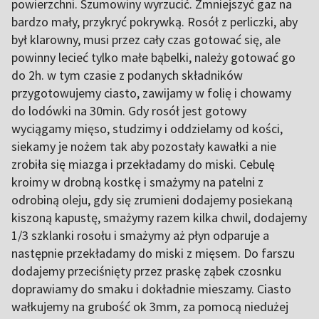
powierzchni. Szumowiny wyrzucić. Zmniejszyć gaz na
bardzo mały, przykryć pokrywką. Rosół z perliczki, aby
był klarowny, musi przez cały czas gotować się, ale
powinny lecieć tylko małe bąbelki, należy gotować go
do 2h. w tym czasie z podanych składników
przygotowujemy ciasto, zawijamy w folię i chowamy
do lodówki na 30min. Gdy rosół jest gotowy
wyciągamy mięso, studzimy i oddzielamy od kości,
siekamy je nożem tak aby pozostały kawałki a nie
zrobiła się miazga i przekładamy do miski. Cebulę
kroimy w drobną kostkę i smażymy na patelni z
odrobiną oleju, gdy się zrumieni dodajemy posiekaną
kiszoną kapustę, smażymy razem kilka chwil, dodajemy
1/3 szklanki rosołu i smażymy aż płyn odparuje a
następnie przekładamy do miski z mięsem. Do farszu
dodajemy przeciśnięty przez praskę ząbek czosnku
doprawiamy do smaku i dokładnie mieszamy. Ciasto
wałkujemy na grubość ok 3mm, za pomocą niedużej