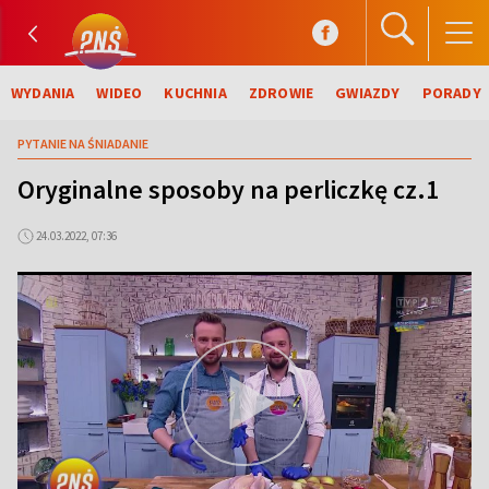
WYDANIA
WIDEO
KUCHNIA
ZDROWIE
GWIAZDY
PORADY
PYTANIE NA ŚNIADANIE
Oryginalne sposoby na perliczkę cz.1
24.03.2022, 07:36