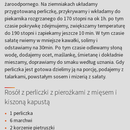
żaroodpornego. Na ziemniakach układamy
przygotowaną perliczkę, przykrywamy i wkładamy do
piekarnika rozgrzanego do 170 stopni na ok 1h. po tym
czasie pokrywkę zdejmujemy, zwiększamy temperaturę
do 190 stopni i zapiekamy jeszcze 10 min. W tym czasie
sałatę rwiemy w mniejsze kawałki, solimy i
odstawiamy na 30min. Po tym czasie odlewamy słoną
wodę, dodajemy ocet, maślankę, śmietanę i dokładnie
mieszamy, doprawiamy do smaku według uznania. Gdy
perliczka jest gotowa dzielimy ją na porcję, podajemy z
talarkami, powstałym sosem i mizerią z sałaty.
Rosół z perliczki z pierożkami z mięsem i
kiszoną kapustą
1 perliczka
6 marchwi
2 korzenie pietruszki