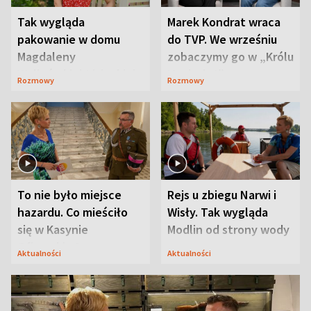
Tak wygląda
Marek Kondrat wraca
pakowanie w domu
do TVP. We wrześniu
Magdaleny
zobaczymy go w „Królu
Waligórskiej-Lisieckiej.
Maciusiu I”
Rozmowy
Rozmowy
Mąż nie odpuszcza
To nie było miejsce
Rejs u zbiegu Narwi i
hazardu. Co mieściło
Wisły. Tak wygląda
się w Kasynie
Modlin od strony wody
Oficerskim?
Aktualności
Aktualności