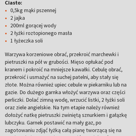
Ciasto:
0,5kg mąki pszennej
2 jajka
200ml gorącej wody
2 łyżki roztopionego masła
1 łyżeczka soli
Warzywa korzeniowe obrać, przekroić marchewki i
pietruszki na pół w grubości. Mięso opłukać pod
kranem i pokroić na mniejsze kawałki. Cebulę obrać,
przekroić i usmażyć na suchej patelni, aby stały się
złote. Można również upiec cebule w piekarniku lub na
gazie. Do dużego garnka włożyć warzywa oraz części
perliczki. Dolać zimną wodę, wrzucić listki, 2 łyżki soli
oraz ziele angielskie. Na tym etapie należy również
dołożyć natkę pietruszki zwiniętą sznurkiem i gałązkę
lubczyku. Garnek postawić na mały gaz, po
zagotowaniu zdjąć łyżką całą pianę tworzącą się na