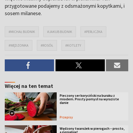
przygotowane podajemy z odsmażonymi kopytkami, i
sosem milanese.
#MICHAŁ BUDNIK
#JAKUB BUDNIK
#PERLICZKA
#WĘDZONKA
#ROSÓŁ
#KOTLETY
Więcej na ten temat
Pieczony ser koryciński na buraku z
miodem. Prosty pomysł na wyraziste
danie
Przepisy
Wędzony twarożek w pierogach – prosto,
a genialnie!