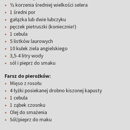
½ korzenia średniej wielkości selera
1 średni por
gałązka lub dwie lubczyku
pęczek pietruszki (koniecznie!)
1 cebula
5 listków laurowych
10 kulek ziela angielskiego
3,5-4 litry wody
sól i pieprz do smaku
Farsz do pierożków:
Mięso z rosołu
4 łyżki posiekanej drobno kiszonej kapusty
1 cebula
1 ząbek czosnku
Olej do smażenia
Sól/pieprz do maku