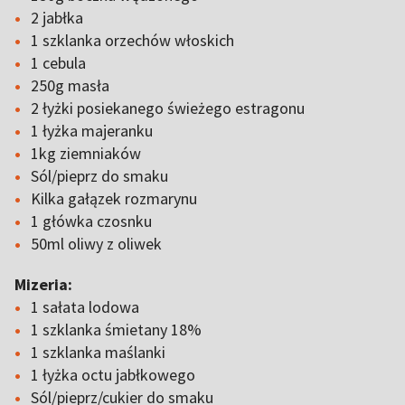
2 jabłka
1 szklanka orzechów włoskich
1 cebula
250g masła
2 łyżki posiekanego świeżego estragonu
1 łyżka majeranku
1kg ziemniaków
Sól/pieprz do smaku
Kilka gałązek rozmarynu
1 główka czosnku
50ml oliwy z oliwek
Mizeria:
1 sałata lodowa
1 szklanka śmietany 18%
1 szklanka maślanki
1 łyżka octu jabłkowego
Sól/pieprz/cukier do smaku