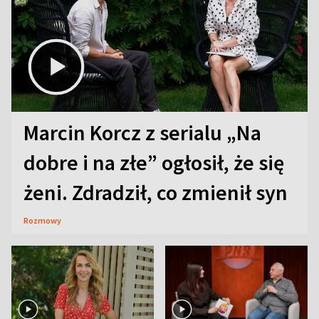
Marcin Korcz z serialu „Na
dobre i na złe” ogłosił, że się
żeni. Zdradził, co zmienił syn
Rozmowy