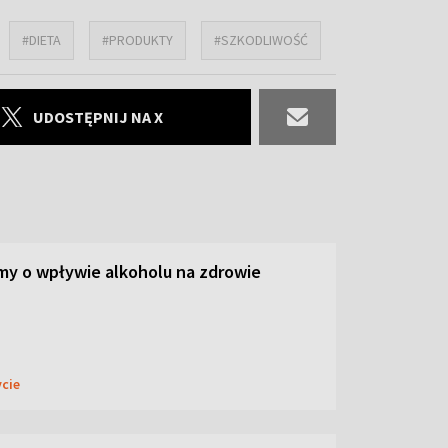
#DIETA
#PRODUKTY
#SZKODLIWOŚĆ
UDOSTĘPNIJ NA X
y o wpływie alkoholu na zdrowie
ycie