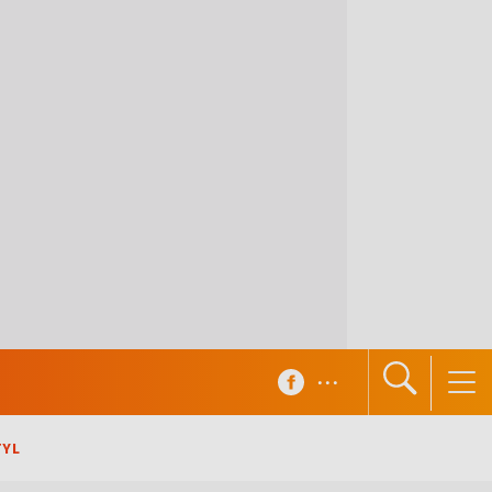
...
TYL