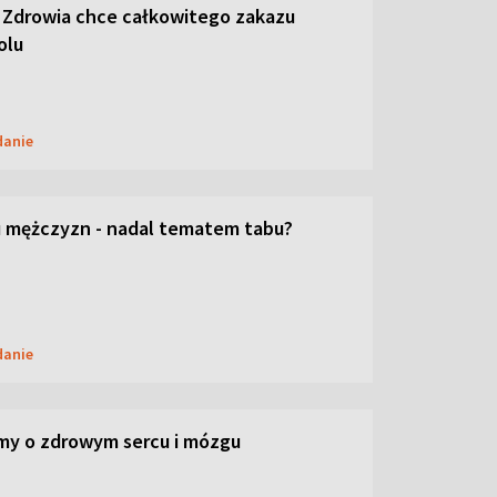
 Zdrowia chce całkowitego zakazu
olu
danie
 mężczyzn - nadal tematem tabu?
danie
my o zdrowym sercu i mózgu