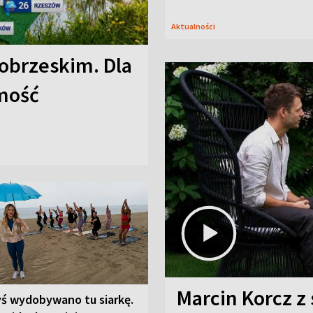
Aktualności
obrzeskim. Dla
omość
Marcin Korcz z 
yś wydobywano tu siarkę.