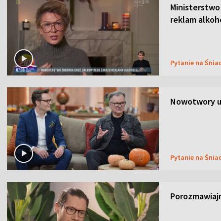
Ministerstwo
reklam alkoh
Pytanie na Śnia
Nowotwory u
Pytanie na Śnia
Porozmawiaj