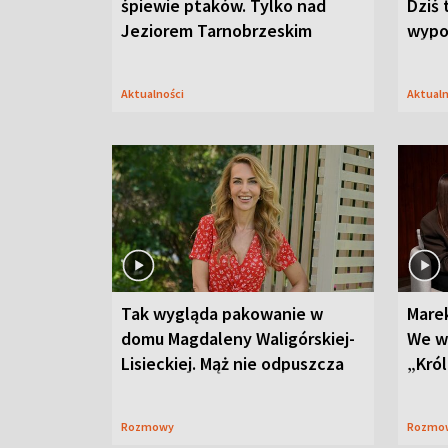
śpiewie ptaków. Tylko nad
Dziś 
Jeziorem Tarnobrzeskim
wypo
Aktualności
Aktual
Tak wygląda pakowanie w
Mare
domu Magdaleny Waligórskiej-
We w
Lisieckiej. Mąż nie odpuszcza
„Król
Rozmowy
Rozmo