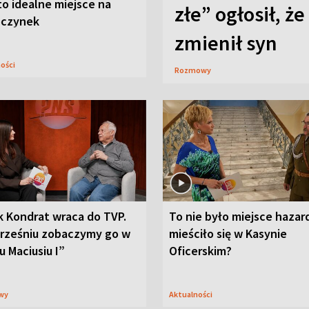
to idealne miejsce na
złe” ogłosił, że
czynek
zmienił syn
ności
Rozmowy
k Kondrat wraca do TVP.
To nie było miejsce hazar
rześniu zobaczymy go w
mieściło się w Kasynie
u Maciusiu I”
Oficerskim?
wy
Aktualności