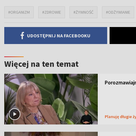
#ORGANIZM
#ZDROWIE
#ŻYWNOŚĆ
#ODŻYWIANIE
UDOSTĘPNIJ NA FACEBOOKU
Więcej na ten temat
Porozmawiajm
Planuję długie ż