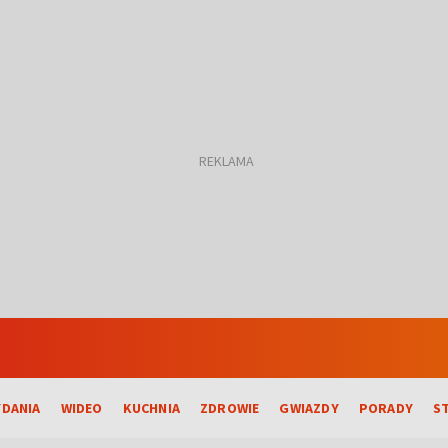
DANIA
WIDEO
KUCHNIA
ZDROWIE
GWIAZDY
PORADY
S