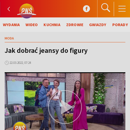
WYDANIA
WIDEO
KUCHNIA
ZDROWIE
GWIAZDY
PORADY
MODA
Jak dobrać jeansy do figury
22.03.2022, 07:24