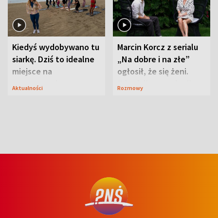
Kiedyś wydobywano tu
Marcin Korcz z serialu
siarkę. Dziś to idealne
„Na dobre i na złe”
miejsce na
ogłosił, że się żeni.
wypoczynek
Zdradził, co zmienił
Aktualności
Rozmowy
syn