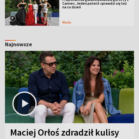
Cannes. Jeden patent sprawdzi się też
na co dzień
Moda
Najnowsze
Maciej Orłoś zdradził kulisy