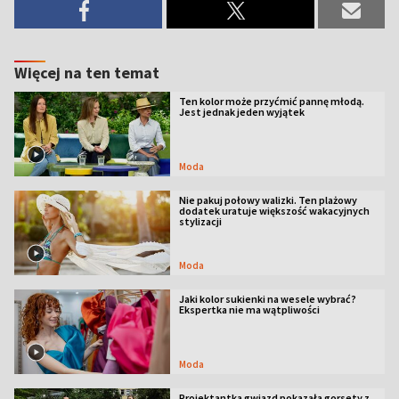
Więcej na ten temat
Ten kolor może przyćmić pannę młodą.
Jest jednak jeden wyjątek
Moda
Nie pakuj połowy walizki. Ten plażowy
dodatek uratuje większość wakacyjnych
stylizacji
Moda
Jaki kolor sukienki na wesele wybrać?
Ekspertka nie ma wątpliwości
Moda
Projektantka gwiazd pokazała gorsety z