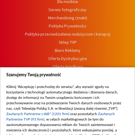
Dla mediów
Serwis fotograficzny
Merchandising (znaki)
Polityka Prywatności
Polityka przeciwdziałania nadużyciom i korupcji
Sklep TVP
Biuro Reklamy
Oferta Dystrybucyjna
Oferta Handlowa
Dostępność
Szanujemy Twoją prywatność
Moje zgody
Kliknij "Akceptuję i przechodzę do serwisu", aby wyrazić zgody na
Procedura zgłoszeń wewnętrznych
korzystanie z technologii automatycznego śledzenia i zbierania danych,
dostęp do informacji na Twoim urządzeniu końcowym i ich
przechowywanie oraz na przetwarzanie Twoich danych osobowych przez
nas, czyli Telewizję Polską S.A. w likwidacji (zwaną dalej również „TVP”),
Zaufanych Partnerów z IAB* (1201 firm)
oraz pozostałych
Zaufanych
Partnerów TVP (93 firm)
, w celach marketingowych (w tym do
zautomatyzowanego dopasowania reklam do Twoich zainteresowań i
mierzenia ich skuteczności) i pozostałych, które wskazujemy poniżej, a