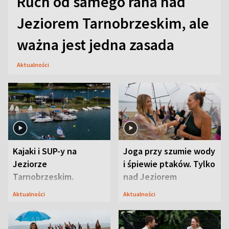
Ruch od samego rana nad
Jeziorem Tarnobrzeskim, ale
ważna jest jedna zasada
Aktualności
Kajaki i SUP-y na
Joga przy szumie wody
Jeziorze
i śpiewie ptaków. Tylko
Tarnobrzeskim.
nad Jeziorem
Przyrodnicy zwracają
Tarnobrzeskim
Aktualności
Aktualności
uwagę na coś jeszcze