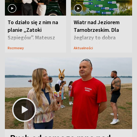
To działo się z nim na
Wiatr nad Jeziorem
planie „Zatoki
Tarnobrzeskim. Dla
Szpiegów”. Mateusz
żeglarzy to dobra
Janicki odsłonił
wiadomość
Rozmowy
Aktualności
aktorski sekret