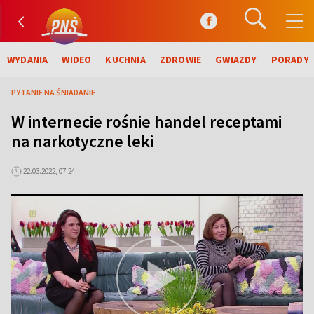
WYDANIA
WIDEO
KUCHNIA
ZDROWIE
GWIAZDY
PORADY
PYTANIE NA ŚNIADANIE
W internecie rośnie handel receptami
na narkotyczne leki
22.03.2022, 07:24