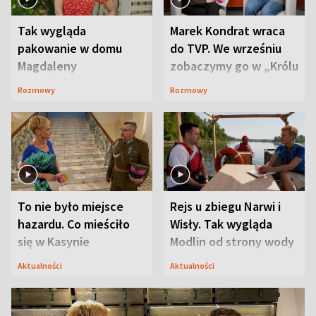
Tak wygląda
Marek Kondrat wraca
pakowanie w domu
do TVP. We wrześniu
Magdaleny
zobaczymy go w „Królu
Waligórskiej-Lisieckiej.
Maciusiu I”
Rozmowy
Rozmowy
Mąż nie odpuszcza
To nie było miejsce
Rejs u zbiegu Narwi i
hazardu. Co mieściło
Wisły. Tak wygląda
się w Kasynie
Modlin od strony wody
Oficerskim?
Aktualności
Aktualności