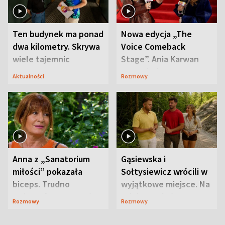
Ten budynek ma ponad
Nowa edycja „The
dwa kilometry. Skrywa
Voice Comeback
wiele tajemnic
Stage”. Ania Karwan
zapowiada
Aktualności
Rozmowy
niespodzianki
Anna z „Sanatorium
Gąsiewska i
miłości” pokazała
Sołtysiewicz wrócili w
biceps. Trudno
wyjątkowe miejsce. Na
uwierzyć, co przeszła
szlaku czekał
Rozmowy
Rozmowy
wcześniej
niedźwiedź