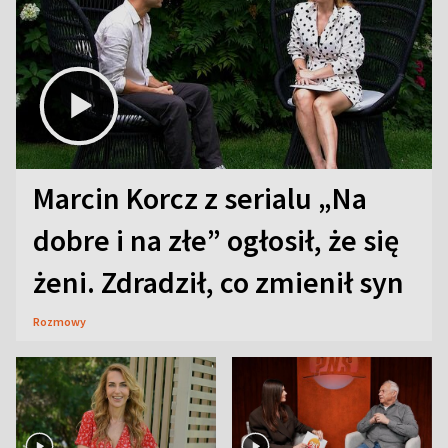
Marcin Korcz z serialu „Na
dobre i na złe” ogłosił, że się
żeni. Zdradził, co zmienił syn
Rozmowy