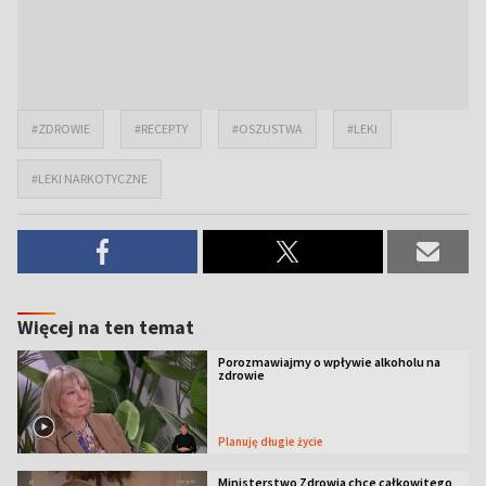
#ZDROWIE
#RECEPTY
#OSZUSTWA
#LEKI
#LEKI NARKOTYCZNE
Więcej na ten temat
Porozmawiajmy o wpływie alkoholu na
zdrowie
Planuję długie życie
Ministerstwo Zdrowia chce całkowitego