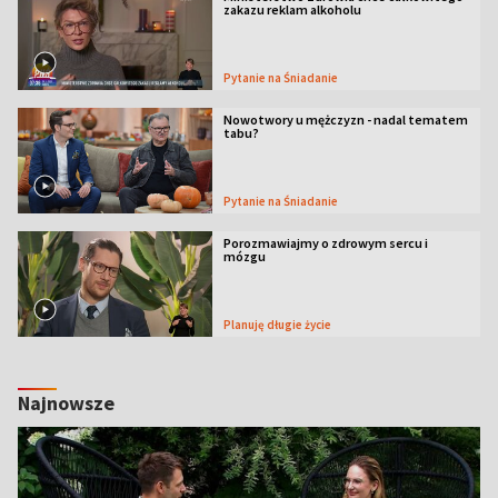
zakazu reklam alkoholu
Pytanie na Śniadanie
Nowotwory u mężczyzn - nadal tematem
tabu?
Pytanie na Śniadanie
Porozmawiajmy o zdrowym sercu i
mózgu
Planuję długie życie
Najnowsze