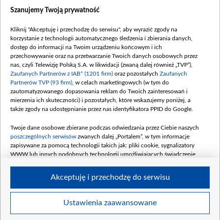
Dostępność
Szanujemy Twoją prywatność
Moje zgody
Kliknij "Akceptuję i przechodzę do serwisu", aby wyrazić zgody na
Procedura zgłoszeń wewnętrznych
korzystanie z technologii automatycznego śledzenia i zbierania danych,
dostęp do informacji na Twoim urządzeniu końcowym i ich
przechowywanie oraz na przetwarzanie Twoich danych osobowych przez
nas, czyli Telewizję Polską S.A. w likwidacji (zwaną dalej również „TVP”),
Zaufanych Partnerów z IAB* (1201 firm)
oraz pozostałych
Zaufanych
Partnerów TVP (93 firm)
, w celach marketingowych (w tym do
zautomatyzowanego dopasowania reklam do Twoich zainteresowań i
mierzenia ich skuteczności) i pozostałych, które wskazujemy poniżej, a
także zgody na udostępnianie przez nas identyfikatora PPID do Google.
Twoje dane osobowe zbierane podczas odwiedzania przez Ciebie naszych
poszczególnych serwisów
zwanych dalej „Portalem”, w tym informacje
zapisywane za pomocą technologii takich jak: pliki cookie, sygnalizatory
WWW lub innych podobnych technologii umożliwiających świadczenie
dopasowanych i bezpiecznych usług, personalizację treści oraz reklam,
udostępnianie funkcji mediów społecznościowych oraz analizowanie ruchu
Akceptuję i przechodzę do serwisu
w Internecie.
Twoje dane osobowe zbierane podczas odwiedzania przez Ciebie
Ustawienia zaawansowane
poszczególnych serwisów
na Portalu, takie jak adresy IP, identyfikatory
© 2026 Telewizja Polska S. A. w likwidacji
Twoich urządzeń końcowych i identyfikatory plików cookie, informacje o