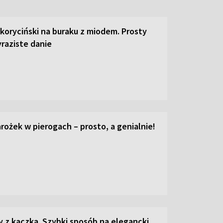
 koryciński na buraku z miodem. Prosty
raziste danie
ożek w pierogach – prosto, a genialnie!
z kaczką. Szybki sposób na elegancki