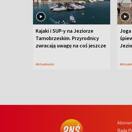
Kajaki i SUP-y na Jeziorze
Joga 
Tarnobrzeskim. Przyrodnicy
śpiew
zwracają uwagę na coś jeszcze
Jezi
Aktualności
Aktual
Abona
Rada 