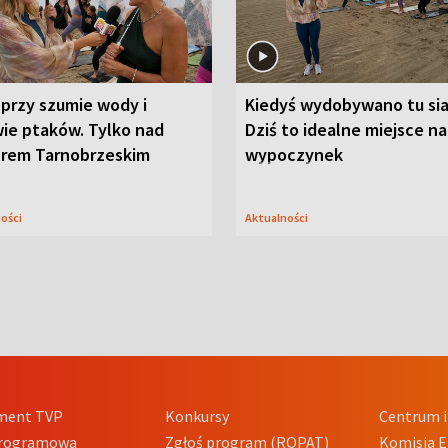
przy szumie wody i
Kiedyś wydobywano tu sia
ie ptaków. Tylko nad
Dziś to idealne miejsce na
orem Tarnobrzeskim
wypoczynek
ności
Aktualności
ment TVP
Konkursy
Centrum i
Programowa
Zgłoś program (ROPAT)
Komisja E