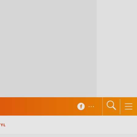
...
TYL