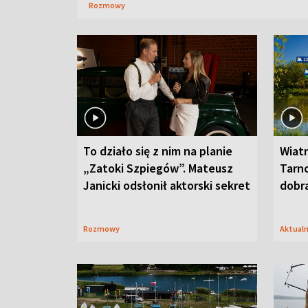
Rozmowy
To działo się z nim na planie
Wiat
„Zatoki Szpiegów”. Mateusz
Tarno
Janicki odsłonił aktorski sekret
dobr
Rozmowy
Aktual