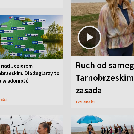
Ruch od sameg
r nad Jeziorem
brzeskim. Dla żeglarzy to
Tarnobrzeskim,
a wiadomość
zasada
ności
Aktualności