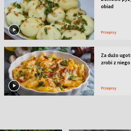
obiad
Przepisy
Za dużo ugo
zrobi z niego
Przepisy