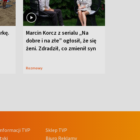
rkę.
Marcin Korcz z serialu „Na
dobre i na złe” ogłosił, że się
żeni. Zdradził, co zmienił syn
Rozmowy
nformacji TVP
Sklep TVP
tyki
Biuro Reklamy