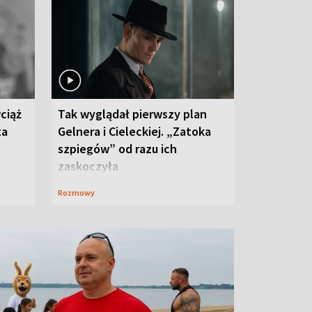
ciąż
Tak wyglądał pierwszy plan
ta
Gelnera i Cieleckiej. „Zatoka
szpiegów” od razu ich
zaskoczyła
Rozmowy