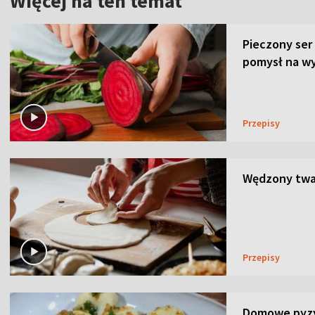
Więcej na ten temat
Pieczony ser
pomysł na wy
Przepisy
Wędzony twar
Przepisy
Domowe pyzy 