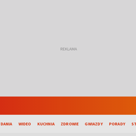
DANIA
WIDEO
KUCHNIA
ZDROWIE
GWIAZDY
PORADY
S