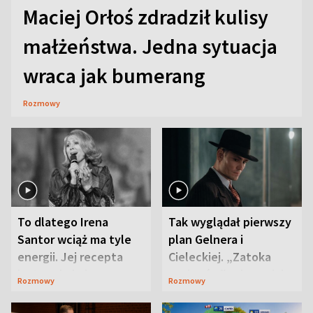
Maciej Orłoś zdradził kulisy
małżeństwa. Jedna sytuacja
wraca jak bumerang
Rozmowy
To dlatego Irena
Tak wyglądał pierwszy
Santor wciąż ma tyle
plan Gelnera i
energii. Jej recepta
Cieleckiej. „Zatoka
jest zaskakująco
szpiegów” od razu ich
Rozmowy
Rozmowy
prosta
zaskoczyła