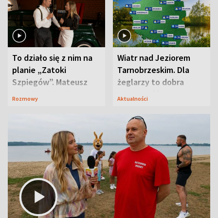
To działo się z nim na
Wiatr nad Jeziorem
planie „Zatoki
Tarnobrzeskim. Dla
Szpiegów”. Mateusz
żeglarzy to dobra
Janicki odsłonił
wiadomość
Rozmowy
Aktualności
aktorski sekret