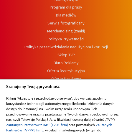
Program dla prasy
Dla mediów
Serwis fotograficzny
Merchandising (znaki)
Polityka Prywatności
Polityka przeciwdziałania nadużyciom i korupcji
Sklep TVP
Biuro Reklamy
Oferta Dystrybucyjna
Oferta Handlowa
Dostępność
Szanujemy Twoją prywatność
Moje zgody
Kliknij "Akceptuję i przechodzę do serwisu", aby wyrazić zgody na
Procedura zgłoszeń wewnętrznych
korzystanie z technologii automatycznego śledzenia i zbierania danych,
dostęp do informacji na Twoim urządzeniu końcowym i ich
przechowywanie oraz na przetwarzanie Twoich danych osobowych przez
nas, czyli Telewizję Polską S.A. w likwidacji (zwaną dalej również „TVP”),
Zaufanych Partnerów z IAB* (1201 firm)
oraz pozostałych
Zaufanych
Partnerów TVP (93 firm)
, w celach marketingowych (w tym do