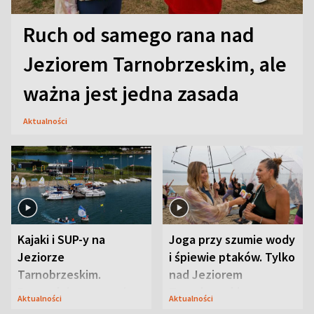
Ruch od samego rana nad
Jeziorem Tarnobrzeskim, ale
ważna jest jedna zasada
Aktualności
Kajaki i SUP-y na
Joga przy szumie wody
Jeziorze
i śpiewie ptaków. Tylko
Tarnobrzeskim.
nad Jeziorem
Przyrodnicy zwracają
Tarnobrzeskim
Aktualności
Aktualności
uwagę na coś jeszcze