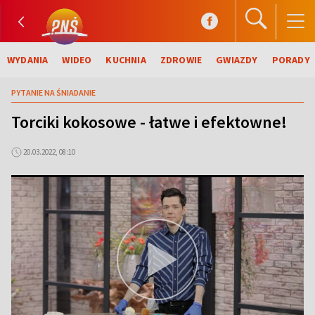
WYDANIA
WIDEO
KUCHNIA
ZDROWIE
GWIAZDY
PORADY
PYTANIE NA ŚNIADANIE
Torciki kokosowe - łatwe i efektowne!
20.03.2022, 08:10