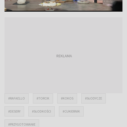
#RAFAELLO
#TORCIK
#KOKOS
#SŁODYCZE
#DESERY
#SŁODKOŚCI
#CUKIERNIK
#PRZYGOTOWANIE