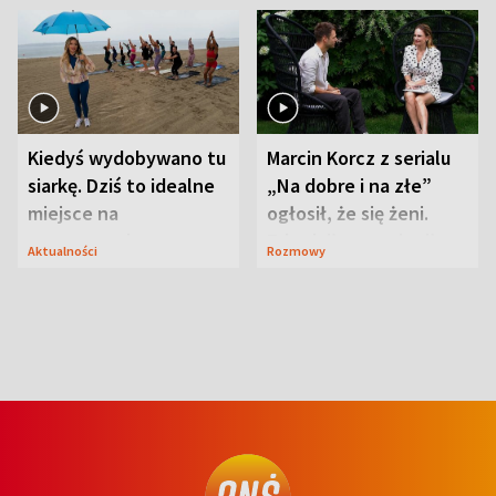
Kiedyś wydobywano tu
Marcin Korcz z serialu
siarkę. Dziś to idealne
„Na dobre i na złe”
miejsce na
ogłosił, że się żeni.
wypoczynek
Zdradził, co zmienił
Aktualności
Rozmowy
syn