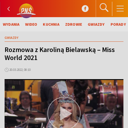
WYDANIA
WIDEO
KUCHNIA
ZDROWIE
GWIAZDY
PORADY
GWIAZDY
Rozmowa z Karoliną Bielawską – Miss
World 2021
20.03.2022, 08:10