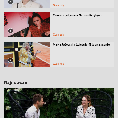
Gwiazdy
Czerwony dywan - Natalia Przybysz
Gwiazdy
Majka Jeżowska świętuje 45 lat na scenie
Gwiazdy
Najnowsze