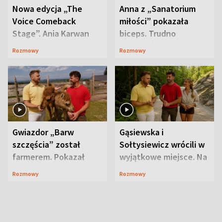
Nowa edycja „The
Anna z „Sanatorium
Voice Comeback
miłości” pokazała
Stage”. Ania Karwan
biceps. Trudno
zapowiada
uwierzyć, co przeszła
Rozmowy
Rozmowy
niespodzianki
wcześniej
Gwiazdor „Barw
Gąsiewska i
szczęścia” został
Sołtysiewicz wrócili w
farmerem. Pokazał
wyjątkowe miejsce. Na
swoje niezwykłe
szlaku czekał
Rozmowy
Rozmowy
ranczo
niedźwiedź