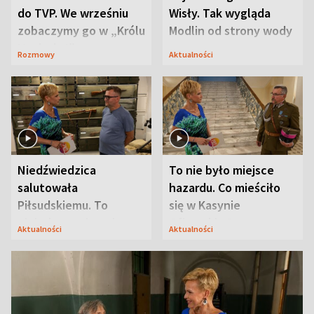
do TVP. We wrześniu
Wisły. Tak wygląda
zobaczymy go w „Królu
Modlin od strony wody
Maciusiu I”
Rozmowy
Aktualności
Niedźwiedzica
To nie było miejsce
salutowała
hazardu. Co mieściło
Piłsudskiemu. To
się w Kasynie
niejedyna tajemnica
Oficerskim?
Aktualności
Aktualności
Modlina