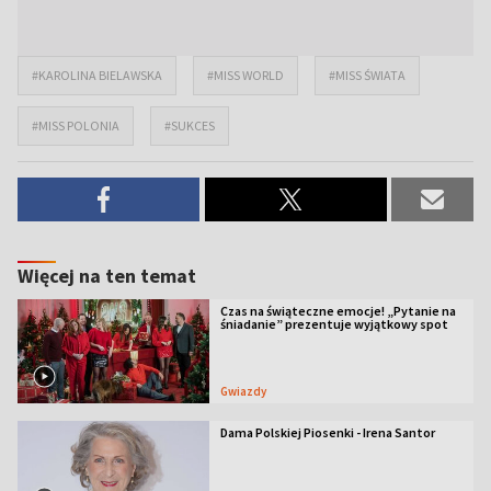
#KAROLINA BIELAWSKA
#MISS WORLD
#MISS ŚWIATA
#MISS POLONIA
#SUKCES
Więcej na ten temat
Czas na świąteczne emocje! „Pytanie na
śniadanie” prezentuje wyjątkowy spot
Gwiazdy
Dama Polskiej Piosenki - Irena Santor