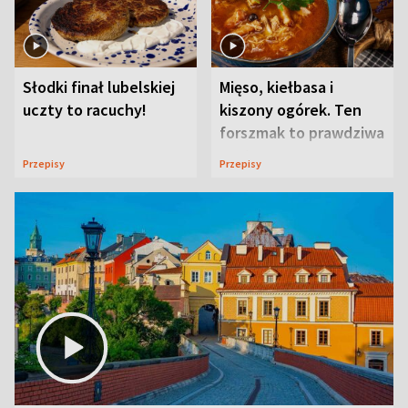
Słodki finał lubelskiej
Mięso, kiełbasa i
uczty to racuchy!
kiszony ogórek. Ten
forszmak to prawdziwa
uczta
Przepisy
Przepisy