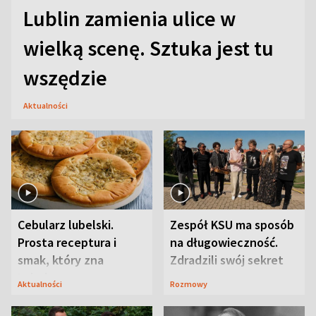
Lublin zamienia ulice w
wielką scenę. Sztuka jest tu
wszędzie
Aktualności
Cebularz lubelski.
Zespół KSU ma sposób
Prosta receptura i
na długowieczność.
smak, który zna
Zdradzili swój sekret
Lubelszczyzna
Aktualności
Rozmowy