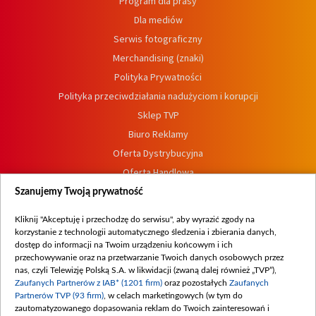
Program dla prasy
Dla mediów
Serwis fotograficzny
Merchandising (znaki)
Polityka Prywatności
Polityka przeciwdziałania nadużyciom i korupcji
Sklep TVP
Biuro Reklamy
Oferta Dystrybucyjna
Oferta Handlowa
Dostępność
Szanujemy Twoją prywatność
Moje zgody
Kliknij "Akceptuję i przechodzę do serwisu", aby wyrazić zgody na
Procedura zgłoszeń wewnętrznych
korzystanie z technologii automatycznego śledzenia i zbierania danych,
dostęp do informacji na Twoim urządzeniu końcowym i ich
przechowywanie oraz na przetwarzanie Twoich danych osobowych przez
nas, czyli Telewizję Polską S.A. w likwidacji (zwaną dalej również „TVP”),
Zaufanych Partnerów z IAB* (1201 firm)
oraz pozostałych
Zaufanych
Partnerów TVP (93 firm)
, w celach marketingowych (w tym do
zautomatyzowanego dopasowania reklam do Twoich zainteresowań i