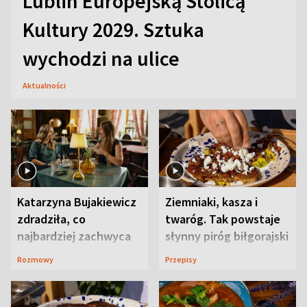
Lublin Europejską Stolicą
Kultury 2029. Sztuka
wychodzi na ulice
Aktualności
Katarzyna Bujakiewicz
Ziemniaki, kasza i
zdradziła, co
twaróg. Tak powstaje
najbardziej zachwyca
słynny piróg biłgorajski
ją w Lublinie
Rozmowy
Przepisy