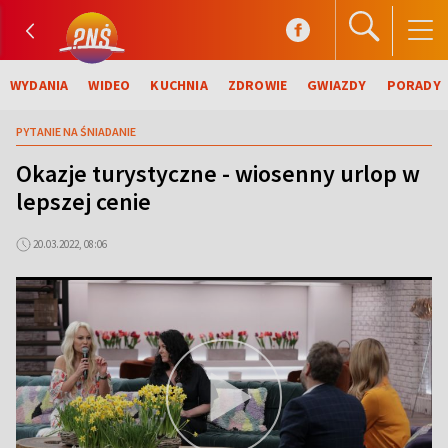
WYDANIA
WIDEO
KUCHNIA
ZDROWIE
GWIAZDY
PORADY
PYTANIE NA ŚNIADANIE
Okazje turystyczne - wiosenny urlop w
lepszej cenie
20.03.2022, 08:06