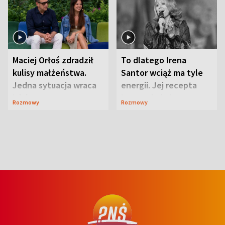
Maciej Orłoś zdradził
To dlatego Irena
kulisy małżeństwa.
Santor wciąż ma tyle
Jedna sytuacja wraca
energii. Jej recepta
jak bumerang
jest zaskakująco
Rozmowy
Rozmowy
prosta