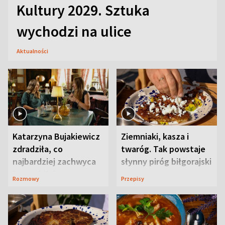
Kultury 2029. Sztuka
wychodzi na ulice
Aktualności
Katarzyna Bujakiewicz
Ziemniaki, kasza i
zdradziła, co
twaróg. Tak powstaje
najbardziej zachwyca
słynny piróg biłgorajski
ją w Lublinie
Rozmowy
Przepisy