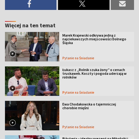
Więcej na ten temat
Marek Krajewski odkrywa jedną z
najciekawszych miejscowości Dolnego
Śląska
Pytanie na Śniadanie
Łukasz z „Rolnik szuka żony” o cenach
truskawek. Koszty i pogoda uderzają w
rolników
Pytanie na Śniadanie
Ewa Chodakowska o tajemniczej
chorobie mięśni
Pytanie na Śniadanie
Biżuteria – idealny prezent na Mikołajki i