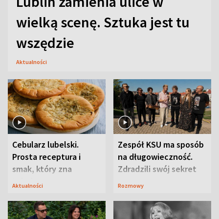
Lublin zamienia ulice w
wielką scenę. Sztuka jest tu
wszędzie
Aktualności
Cebularz lubelski.
Zespół KSU ma sposób
Prosta receptura i
na długowieczność.
smak, który zna
Zdradzili swój sekret
Lubelszczyzna
Aktualności
Rozmowy