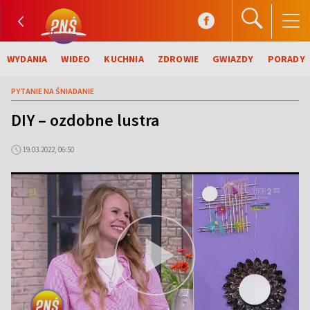
WYDANIA
WIDEO
KUCHNIA
ZDROWIE
GWIAZDY
PORADY
PYTANIE NA ŚNIADANIE
DIY – ozdobne lustra
19.03.2022, 06:50