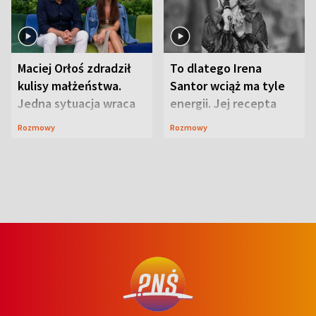
Maciej Orłoś zdradził
To dlatego Irena
kulisy małżeństwa.
Santor wciąż ma tyle
Jedna sytuacja wraca
energii. Jej recepta
jak bumerang
jest zaskakująco
Rozmowy
Rozmowy
prosta