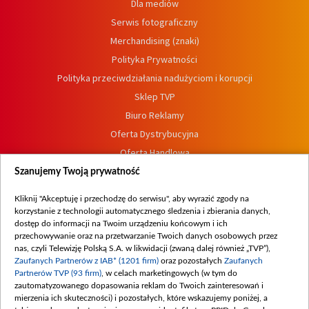
Dla mediów
Serwis fotograficzny
Merchandising (znaki)
Polityka Prywatności
Polityka przeciwdziałania nadużyciom i korupcji
Sklep TVP
Biuro Reklamy
Oferta Dystrybucyjna
Oferta Handlowa
Dostępność
Szanujemy Twoją prywatność
Moje zgody
Kliknij "Akceptuję i przechodzę do serwisu", aby wyrazić zgody na
Procedura zgłoszeń wewnętrznych
korzystanie z technologii automatycznego śledzenia i zbierania danych,
dostęp do informacji na Twoim urządzeniu końcowym i ich
przechowywanie oraz na przetwarzanie Twoich danych osobowych przez
nas, czyli Telewizję Polską S.A. w likwidacji (zwaną dalej również „TVP”),
Zaufanych Partnerów z IAB* (1201 firm)
oraz pozostałych
Zaufanych
Partnerów TVP (93 firm)
, w celach marketingowych (w tym do
zautomatyzowanego dopasowania reklam do Twoich zainteresowań i
mierzenia ich skuteczności) i pozostałych, które wskazujemy poniżej, a