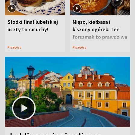
Słodki finał lubelskiej
Mięso, kiełbasa i
uczty to racuchy!
kiszony ogórek. Ten
forszmak to prawdziwa
uczta
Przepisy
Przepisy