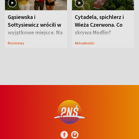
Gąsiewska i
Cytadela, spichlerz i
Sołtysiewicz wrócili w
Wieża Czerwona. Co
wyjątkowe miejsce. Na
skrywa Modlin?
szlaku czekał
Rozmowy
Aktualności
niedźwiedź