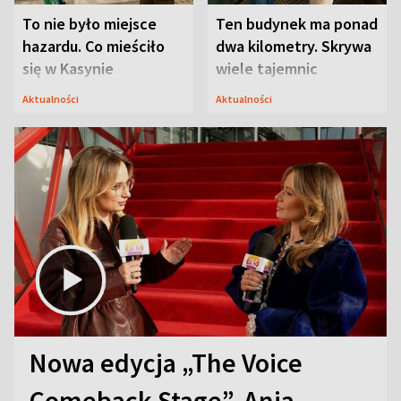
To nie było miejsce
Ten budynek ma ponad
hazardu. Co mieściło
dwa kilometry. Skrywa
się w Kasynie
wiele tajemnic
Oficerskim?
Aktualności
Aktualności
Nowa edycja „The Voice
Comeback Stage”. Ania