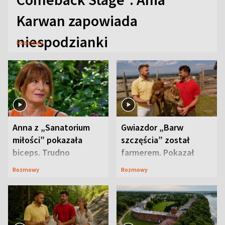
Karwan zapowiada
niespodzianki
Rozmowy
Anna z „Sanatorium
Gwiazdor „Barw
miłości” pokazała
szczęścia” został
biceps. Trudno
farmerem. Pokazał
uwierzyć, co przeszła
swoje niezwykłe
Rozmowy
Rozmowy
wcześniej
ranczo