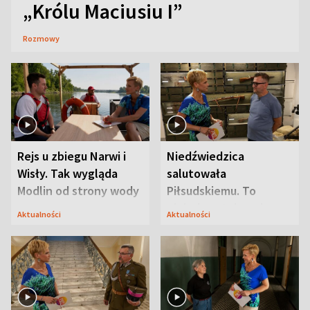
„Królu Maciusiu I”
Rozmowy
Rejs u zbiegu Narwi i
Niedźwiedzica
Wisły. Tak wygląda
salutowała
Modlin od strony wody
Piłsudskiemu. To
niejedyna tajemnica
Aktualności
Aktualności
Modlina