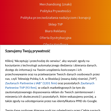
Merchandising (znaki)
Polityka Prywatności
Polityka przeciwdziałania nadużyciom i korupcji
Sklep TVP
Biuro Reklamy
Oferta Dystrybucyjna
Oferta Handlowa
Dostępność
Szanujemy Twoją prywatność
Moje zgody
Kliknij "Akceptuję i przechodzę do serwisu", aby wyrazić zgody na
Procedura zgłoszeń wewnętrznych
korzystanie z technologii automatycznego śledzenia i zbierania danych,
dostęp do informacji na Twoim urządzeniu końcowym i ich
przechowywanie oraz na przetwarzanie Twoich danych osobowych przez
nas, czyli Telewizję Polską S.A. w likwidacji (zwaną dalej również „TVP”),
Zaufanych Partnerów z IAB* (1201 firm)
oraz pozostałych
Zaufanych
Partnerów TVP (93 firm)
, w celach marketingowych (w tym do
zautomatyzowanego dopasowania reklam do Twoich zainteresowań i
mierzenia ich skuteczności) i pozostałych, które wskazujemy poniżej, a
także zgody na udostępnianie przez nas identyfikatora PPID do Google.
Twoje dane osobowe zbierane podczas odwiedzania przez Ciebie naszych