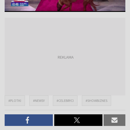
#PLOTKI
#NEWSY
#CELEBRYCI
#SHOWBIZNES