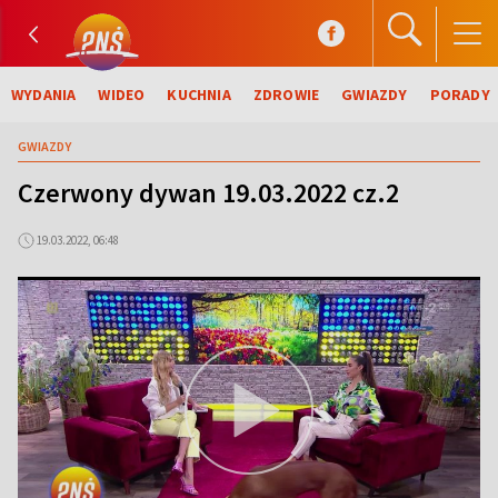
WYDANIA
WIDEO
KUCHNIA
ZDROWIE
GWIAZDY
PORADY
GWIAZDY
Czerwony dywan 19.03.2022 cz.2
19.03.2022, 06:48