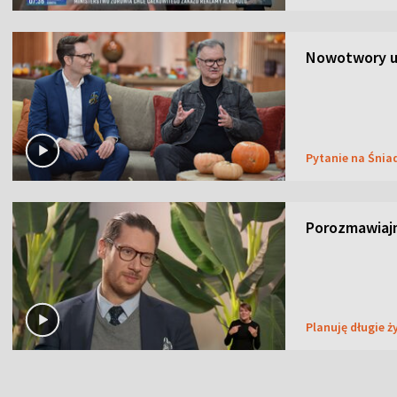
Nowotwory u
Pytanie na Śnia
Porozmawiaj
Planuję długie ż