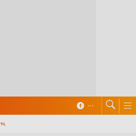
...
TYL