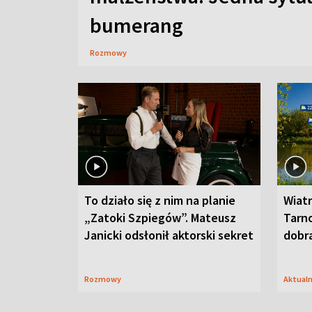
bumerang
Rozmowy
To działo się z nim na planie
Wiat
„Zatoki Szpiegów”. Mateusz
Tarno
Janicki odsłonił aktorski sekret
dobr
Rozmowy
Aktual