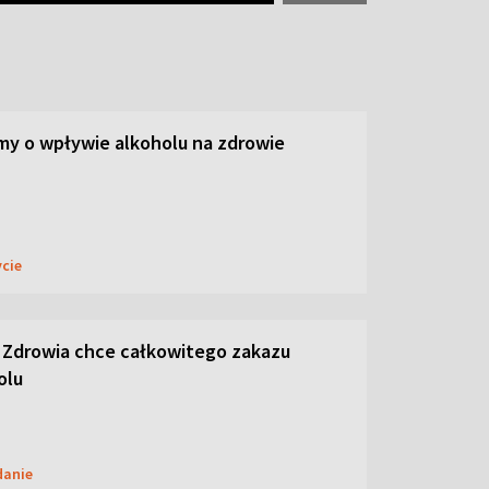
y o wpływie alkoholu na zdrowie
ycie
 Zdrowia chce całkowitego zakazu
olu
danie