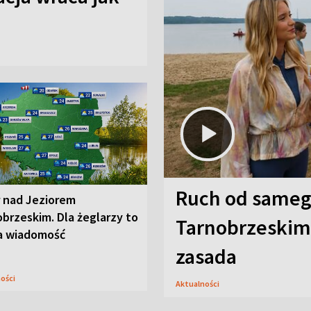
Ruch od sameg
r nad Jeziorem
brzeskim. Dla żeglarzy to
Tarnobrzeskim,
a wiadomość
zasada
ności
Aktualności