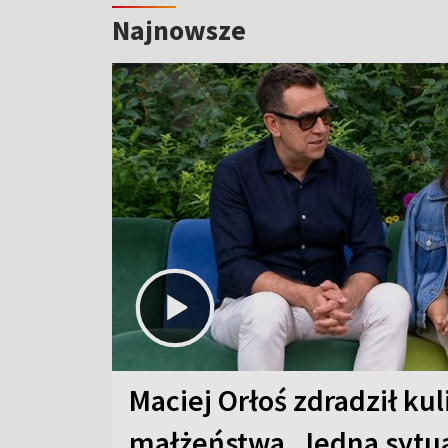
Najnowsze
Maciej Orłoś zdradził kul
małżeństwa. Jedna sytua