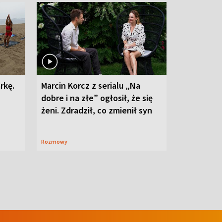
rkę.
Marcin Korcz z serialu „Na
dobre i na złe” ogłosił, że się
żeni. Zdradził, co zmienił syn
Rozmowy