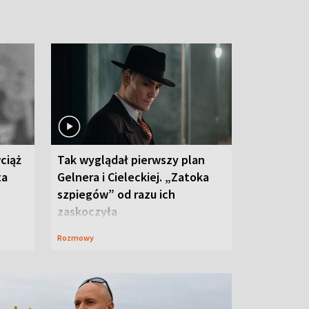
ciąż
Tak wyglądał pierwszy plan
ta
Gelnera i Cieleckiej. „Zatoka
szpiegów” od razu ich
zaskoczyła
Rozmowy