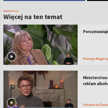
Więcej na ten temat
Porozmawiajm
Planuję długie ż
Ministerstwo
reklam alkoh
Pytanie na Śnia