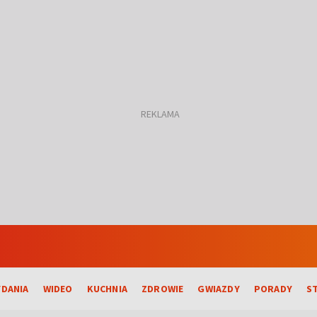
DANIA
WIDEO
KUCHNIA
ZDROWIE
GWIAZDY
PORADY
S