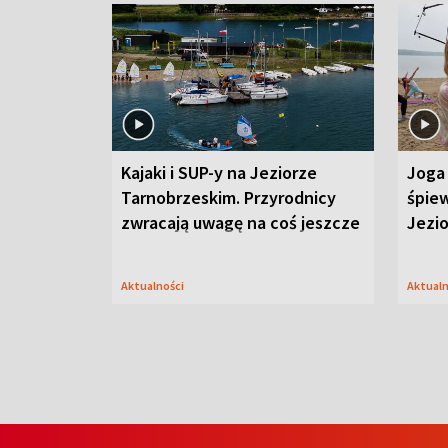
Kajaki i SUP-y na Jeziorze
Joga 
Tarnobrzeskim. Przyrodnicy
śpiew
zwracają uwagę na coś jeszcze
Jezi
Aktualności
Aktual