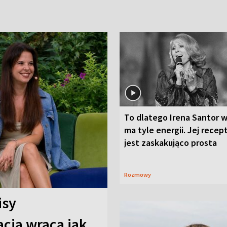
To dlatego Irena Santor w
ma tyle energii. Jej recep
jest zaskakująco prosta
Rozmowy
isy
cja wraca jak