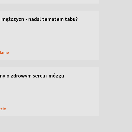
 mężczyzn - nadal tematem tabu?
danie
my o zdrowym sercu i mózgu
ycie