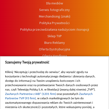
Dla mediów
Serwis fotograficzny
Merchandising (znaki)
Polityka Prywatności
Polityka przeciwdziałania nadużyciom i korupcji
Sklep TVP
Biuro Reklamy
Oferta Dystrybucyjna
Oferta Handlowa
Dostępność
Szanujemy Twoją prywatność
Moje zgody
Kliknij "Akceptuję i przechodzę do serwisu", aby wyrazić zgody na
Procedura zgłoszeń wewnętrznych
korzystanie z technologii automatycznego śledzenia i zbierania danych,
dostęp do informacji na Twoim urządzeniu końcowym i ich
przechowywanie oraz na przetwarzanie Twoich danych osobowych przez
nas, czyli Telewizję Polską S.A. w likwidacji (zwaną dalej również „TVP”),
Zaufanych Partnerów z IAB* (1201 firm)
oraz pozostałych
Zaufanych
Partnerów TVP (93 firm)
, w celach marketingowych (w tym do
zautomatyzowanego dopasowania reklam do Twoich zainteresowań i
mierzenia ich skuteczności) i pozostałych, które wskazujemy poniżej, a