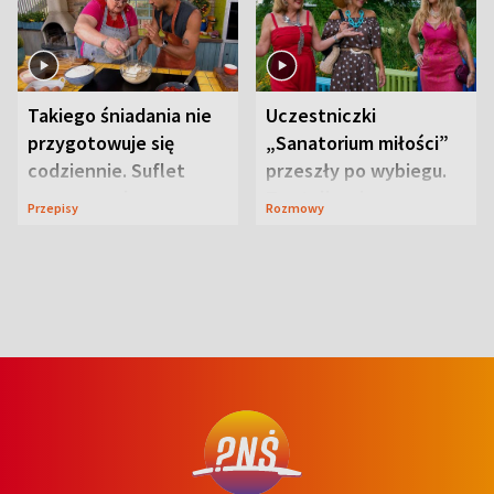
Takiego śniadania nie
Uczestniczki
przygotowuje się
„Sanatorium miłości”
codziennie. Suflet
przeszły po wybiegu.
serowy zachwyca
Te stylizacje
Przepisy
Rozmowy
smakiem
przyciągały wzrok