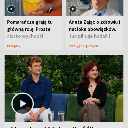
Pomarańcze grają tu
Aneta Zając o zdrowiu i
główną rolę. Proste
natłoku obowiązków.
ciasto wychodzi
Tak pilnuje badań i
wyjątkowo wilgotne
wizyt
Przepisy
Planuję długie życie