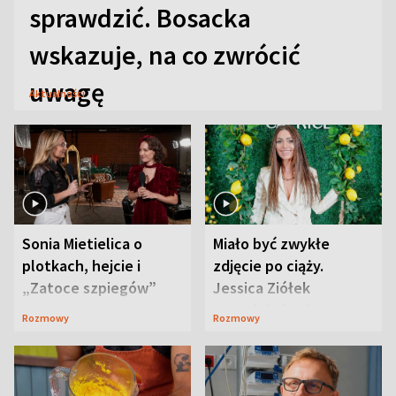
sprawdzić. Bosacka
wskazuje, na co zwrócić
uwagę
Aktualności
Sonia Mietielica o
Miało być zwykłe
plotkach, hejcie i
zdjęcie po ciąży.
„Zatoce szpiegów”
Jessica Ziółek
wywołała lawinę
Rozmowy
Rozmowy
komentarzy