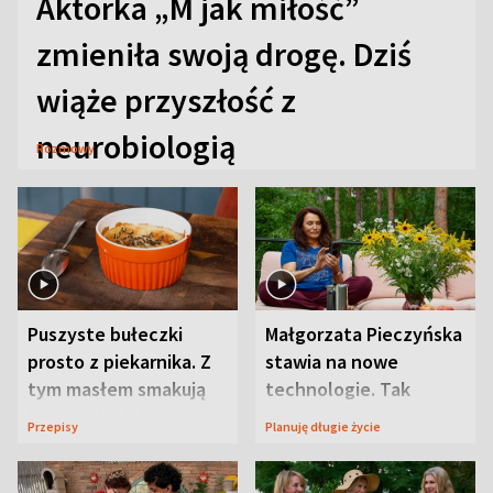
Aktorka „M jak miłość”
zmieniła swoją drogę. Dziś
wiąże przyszłość z
neurobiologią
Rozmowy
Puszyste bułeczki
Małgorzata Pieczyńska
prosto z piekarnika. Z
stawia na nowe
tym masłem smakują
technologie. Tak
jeszcze lepiej
organizuje sprawy
Przepisy
Planuję długie życie
zdrowotne