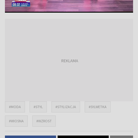
#MODA
#STYL
#STYLIZACJA
#SYLWETKA
#WIOSNA
#WZROST