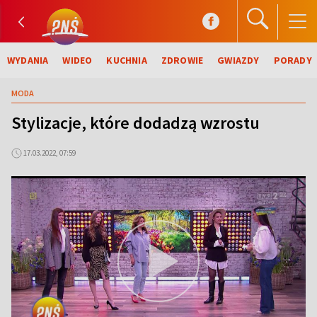
WYDANIA
WIDEO
KUCHNIA
ZDROWIE
GWIAZDY
PORADY
MODA
Stylizacje, które dodadzą wzrostu
17.03.2022, 07:59