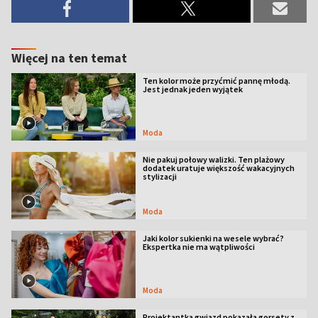
Więcej na ten temat
Ten kolor może przyćmić pannę młodą.
Jest jednak jeden wyjątek
Moda
Nie pakuj połowy walizki. Ten plażowy
dodatek uratuje większość wakacyjnych
stylizacji
Moda
Jaki kolor sukienki na wesele wybrać?
Ekspertka nie ma wątpliwości
Moda
Projektantka gwiazd pokazała gorsety z