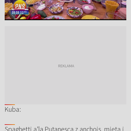
Kuba:
Spaghetti a’la Putanesca z anchois, miętą i