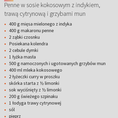
Penne w sosie kokosowym z indykiem,
trawą cytrynową i grzybami mun
400 g mięsa mielonego z indyka
400 g makaronu penne
2 ząbki czosnku
Posiekana kolendra
2 cebule dymki
1 łyżka masła
500 g namoczonych i ugotowanych grzybów mun
400 ml mleka kokosowego
2 łyżeczki curry w proszku
skórka starta z ½ limonki
sok wyciśnięty z ½ limonki
200 g świeżego szpinaku
1 łodyga trawy cytrynowej
sól
pieprz