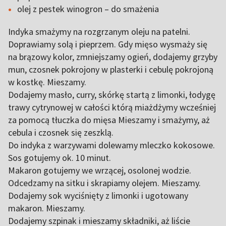
olej z pestek winogron – do smażenia
Indyka smażymy na rozgrzanym oleju na patelni.
Doprawiamy solą i pieprzem. Gdy mięso wysmaży się
na brązowy kolor, zmniejszamy ogień, dodajemy grzyby
mun, czosnek pokrojony w plasterki i cebulę pokrojoną
w kostkę. Mieszamy.
Dodajemy masło, curry, skórkę startą z limonki, łodygę
trawy cytrynowej w całości którą miażdżymy wcześniej
za pomocą tłuczka do mięsa Mieszamy i smażymy, aż
cebula i czosnek się zeszklą.
Do indyka z warzywami dolewamy mleczko kokosowe.
Sos gotujemy ok. 10 minut.
Makaron gotujemy we wrzącej, osolonej wodzie.
Odcedzamy na sitku i skrapiamy olejem. Mieszamy.
Dodajemy sok wyciśnięty z limonki i ugotowany
makaron. Mieszamy.
Dodajemy szpinak i mieszamy składniki, aż liście