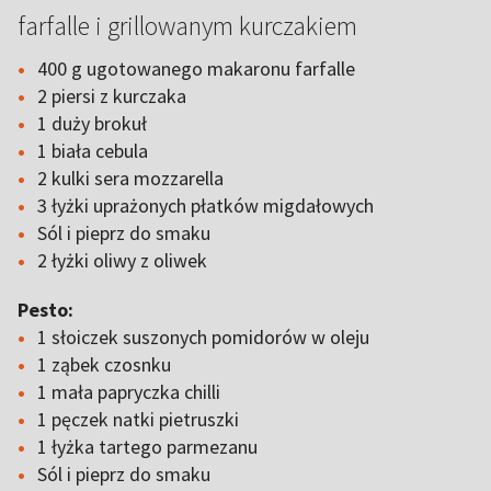
farfalle i grillowanym kurczakiem
400 g ugotowanego makaronu farfalle
2 piersi z kurczaka
1 duży brokuł
1 biała cebula
2 kulki sera mozzarella
3 łyżki uprażonych płatków migdałowych
Sól i pieprz do smaku
2 łyżki oliwy z oliwek
Pesto:
1 słoiczek suszonych pomidorów w oleju
1 ząbek czosnku
1 mała papryczka chilli
1 pęczek natki pietruszki
1 łyżka tartego parmezanu
Sól i pieprz do smaku