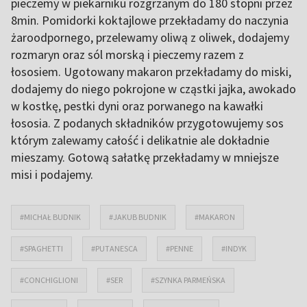
pieczemy w piekarniku rozgrzanym do 180 stopni przez
8min. Pomidorki koktajlowe przekładamy do naczynia
żaroodpornego, przelewamy oliwą z oliwek, dodajemy
rozmaryn oraz sól morską i pieczemy razem z
łososiem. Ugotowany makaron przekładamy do miski,
dodajemy do niego pokrojone w cząstki jajka, awokado
w kostkę, pestki dyni oraz porwanego na kawałki
łososia. Z podanych składników przygotowujemy sos
którym zalewamy całość i delikatnie ale dokładnie
mieszamy. Gotową sałatkę przekładamy w mniejsze
misi i podajemy.
#MICHAŁ BUDNIK
#JAKUB BUDNIK
#MAKARON
#SPAGHETTI
#PUTANESCA
#PENNE
#INDYK
#CONCHIGLIONI
#SER
#SZYNKA PARMEŃSKA