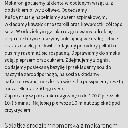
Makaron gotujemy al dente w osolonym wrzątku z
dodatkiem oliwy z oliwek. Odcedzamy.
Każdą muszlę napełniamy sosem szpinakowym,
wkładamy kawałek mozzarelli oraz kawałeczki żółtego
sera. W oddzielnym garnku rozgrzewamy odrobinę
oleju na którym smażymy pokrojoną w kostkę cebulę
oraz czosnek, po chwili dodajemy pomidory pellatti i
dusimy razem aż się rozpadną. Doprawiamy do smaku
solą, pieprzem oraz cukrem. Zdejmujemy z ognia,
dodajemy posiekaną bazylię i przekładamy sos do
naczynia żaroodpornego, na sosie układamy
nafaszerowane muszle. Na wierzchu posypujemy resztą
mozarelli oraz żółtego sera.
Zapiekamy w piekarniku nagrzanym do 170 C przez ok
10-15 minut. Najlepiej pierwsze 10 minut zapiekać pod
przykryciem.
Sałatka śródziemnomorska z makaronem