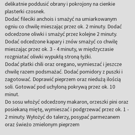
delikatnie poddusić obrany i pokrojony na cienkie
plasterki czosnek.
Dodać fileciki anchois i smażyć na umiarkowanym
ogniu co chwilę mieszając przez ok. 2 minuty. Dodać
odcedzone oliwki i smażyć przez kolejne 2 minuty.
Dodać odcedzone kapary i znów smażyć co chwilę
mieszając przez ok. 3 - 4 minuty, w międzyczasie
rozgniatać oliwki wypukłą stroną łyżki.
Dodać płatki chili oraz oregano, wymieszać i jeszcze
chwilę razem podsmażać. Dodać pomidory z puszki i
zagotować. Doprawić pieprzem oraz niedużą ilością
soli. Gotować pod uchyloną pokrywą przez ok. 10
minut.
Do sosu włożyć odcedzony makaron, orzeszki pini oraz
posiekaną miętę, wymieszać i podgrzewać przez ok. 1 -
2 minuty. Wyłożyć do talerzy, posypać parmezanem
oraz świeżo zmielonym pieprzem