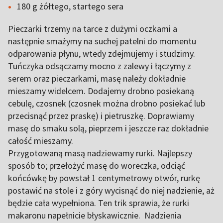
180 g żółtego, startego sera
Pieczarki trzemy na tarce z dużymi oczkami a
następnie smażymy na suchej patelni do momentu
odparowania płynu, wtedy zdejmujemy i studzimy.
Tuńczyka odsączamy mocno z zalewy i łączymy z
serem oraz pieczarkami, masę należy dokładnie
mieszamy widelcem. Dodajemy drobno posiekaną
cebulę, czosnek (czosnek można drobno posiekać lub
przecisnąć przez praskę) i pietruszkę. Doprawiamy
masę do smaku solą, pieprzem i jeszcze raz dokładnie
całość mieszamy.
Przygotowaną masą nadziewamy rurki. Najlepszy
sposób to; przełożyć masę do woreczka, odciąć
końcówkę by powstał 1 centymetrowy otwór, rurkę
postawić na stole i z góry wycisnąć do niej nadzienie, aż
będzie cała wypełniona. Ten trik sprawia, że rurki
makaronu napełnicie błyskawicznie. Nadzienia