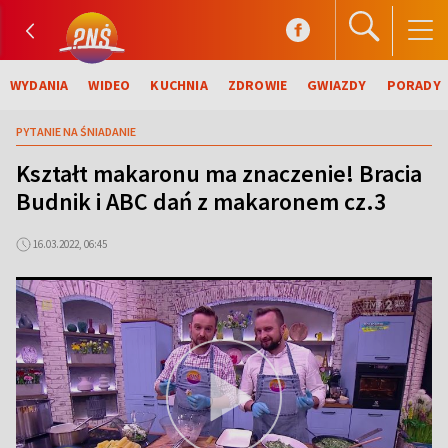
WYDANIA
WIDEO
KUCHNIA
ZDROWIE
GWIAZDY
PORADY
PYTANIE NA ŚNIADANIE
Kształt makaronu ma znaczenie! Bracia
Budnik i ABC dań z makaronem cz.3
16.03.2022, 06:45