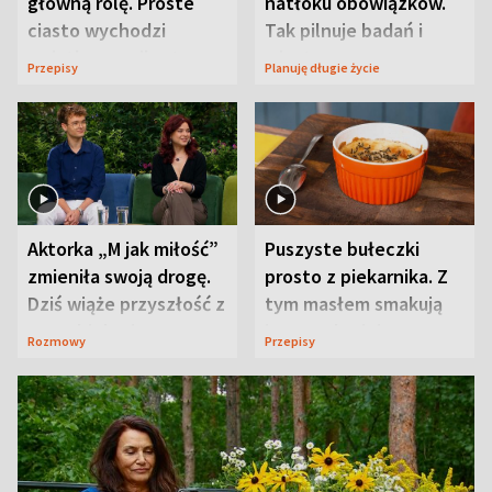
główną rolę. Proste
natłoku obowiązków.
ciasto wychodzi
Tak pilnuje badań i
wyjątkowo wilgotne
wizyt
Przepisy
Planuję długie życie
Aktorka „M jak miłość”
Puszyste bułeczki
zmieniła swoją drogę.
prosto z piekarnika. Z
Dziś wiąże przyszłość z
tym masłem smakują
neurobiologią
jeszcze lepiej
Rozmowy
Przepisy