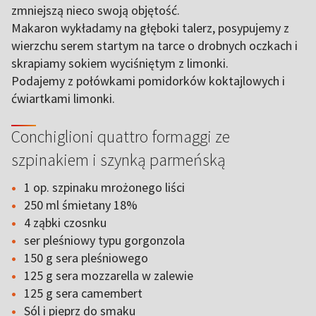
zmniejszą nieco swoją objętość.
Makaron wykładamy na głęboki talerz, posypujemy z
wierzchu serem startym na tarce o drobnych oczkach i
skrapiamy sokiem wyciśniętym z limonki.
Podajemy z połówkami pomidorków koktajlowych i
ćwiartkami limonki.
Conchiglioni quattro formaggi ze
szpinakiem i szynką parmeńską
1 op. szpinaku mrożonego liści
250 ml śmietany 18%
4 ząbki czosnku
ser pleśniowy typu gorgonzola
150 g sera pleśniowego
125 g sera mozzarella w zalewie
125 g sera camembert
Sól i pieprz do smaku