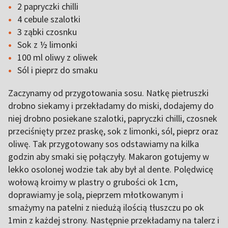
2 papryczki chilli
4 cebule szalotki
3 ząbki czosnku
Sok z ½ limonki
100 ml oliwy z oliwek
Sól i pieprz do smaku
Zaczynamy od przygotowania sosu. Natkę pietruszki
drobno siekamy i przekładamy do miski, dodajemy do
niej drobno posiekane szalotki, papryczki chilli, czosnek
przeciśnięty przez praskę, sok z limonki, sól, pieprz oraz
oliwę. Tak przygotowany sos odstawiamy na kilka
godzin aby smaki się połączyły. Makaron gotujemy w
lekko osolonej wodzie tak aby był al dente. Polędwicę
wołową kroimy w plastry o grubości ok 1cm,
doprawiamy je solą, pieprzem młotkowanym i
smażymy na patelni z niedużą ilością tłuszczu po ok
1min z każdej strony. Następnie przekładamy na talerz i