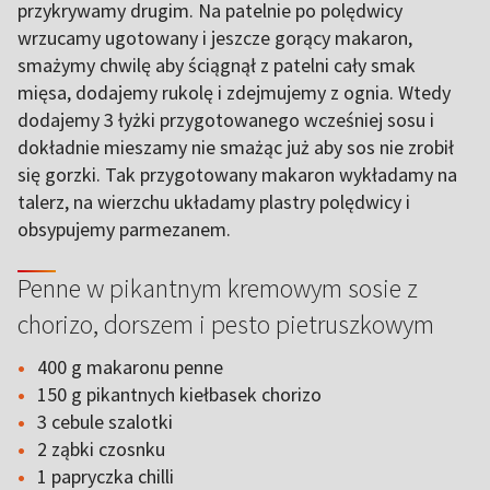
przykrywamy drugim. Na patelnie po polędwicy
wrzucamy ugotowany i jeszcze gorący makaron,
smażymy chwilę aby ściągnął z patelni cały smak
mięsa, dodajemy rukolę i zdejmujemy z ognia. Wtedy
dodajemy 3 łyżki przygotowanego wcześniej sosu i
dokładnie mieszamy nie smażąc już aby sos nie zrobił
się gorzki. Tak przygotowany makaron wykładamy na
talerz, na wierzchu układamy plastry polędwicy i
obsypujemy parmezanem.
Penne w pikantnym kremowym sosie z
chorizo, dorszem i pesto pietruszkowym
400 g makaronu penne
150 g pikantnych kiełbasek chorizo
3 cebule szalotki
2 ząbki czosnku
1 papryczka chilli