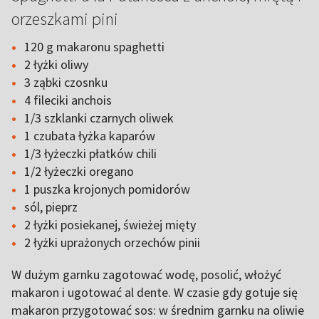
orzeszkami pini
120 g makaronu spaghetti
2 łyżki oliwy
3 ząbki czosnku
4 fileciki anchois
1/3 szklanki czarnych oliwek
1 czubata łyżka kaparów
1/3 łyżeczki płatków chili
1/2 łyżeczki oregano
1 puszka krojonych pomidorów
sól, pieprz
2 łyżki posiekanej, świeżej mięty
2 łyżki uprażonych orzechów pinii
W dużym garnku zagotować wodę, posolić, włożyć
makaron i ugotować al dente. W czasie gdy gotuje się
makaron przygotować sos: w średnim garnku na oliwie