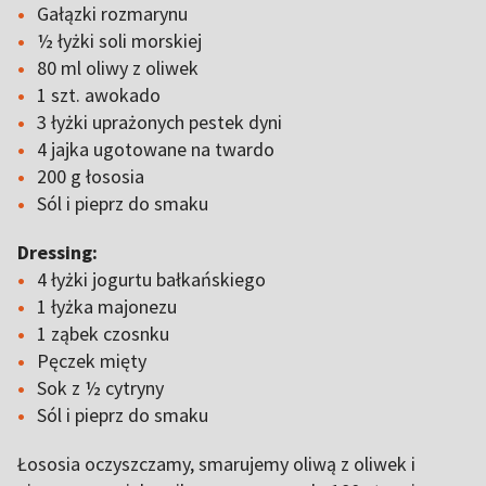
Gałązki rozmarynu
½ łyżki soli morskiej
80 ml oliwy z oliwek
1 szt. awokado
3 łyżki uprażonych pestek dyni
4 jajka ugotowane na twardo
200 g łososia
Sól i pieprz do smaku
Dressing:
4 łyżki jogurtu bałkańskiego
1 łyżka majonezu
1 ząbek czosnku
Pęczek mięty
Sok z ½ cytryny
Sól i pieprz do smaku
Łososia oczyszczamy, smarujemy oliwą z oliwek i