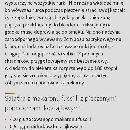
wystarczy na wszystkie rurki. Nie można wkładać mniej
bo wówczas rurka podczas pieczenia straci swój kształt
i się zapadnie, tworząc brzydki placek. Upieczoną
paprykę przekładamy do blendera i miksujemy na
gładką masę doprawiając do smaku. Na dno naczynia
żaroodpornego wylewamy 2cm sosu paprykowego na
którym układamy nafaszerowane rurki jedna obok
drugiej. Nie mogą leżeć na sobie. Z podanych
składników przygotowujemy sos beszamelowy,
wkładamy do piekarnika rozgrzanego do 180 stopni,
gdy sos się zrumieni obsypujemy wierzch tartym
żółtym serem i ponownie zapiekamy.
Sałatka z makaronu fussilli z pieczonymi
pomidorkami koktajlowymi
400 g ugotowanego makaronu fussili
0,5 kg pomidorków koktajlowych