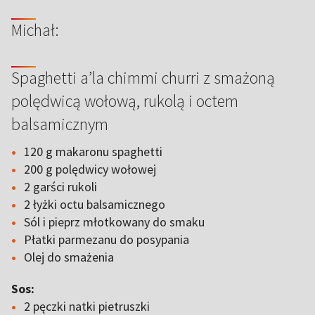
Michał:
Spaghetti a’la chimmi churri z smażoną
polędwicą wołową, rukolą i octem
balsamicznym
120 g makaronu spaghetti
200 g polędwicy wołowej
2 garści rukoli
2 łyżki octu balsamicznego
Sól i pieprz młotkowany do smaku
Płatki parmezanu do posypania
Olej do smażenia
Sos:
2 pęczki natki pietruszki