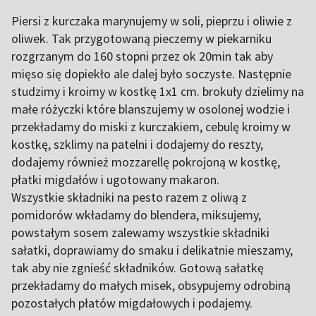
Piersi z kurczaka marynujemy w soli, pieprzu i oliwie z
oliwek. Tak przygotowaną pieczemy w piekarniku
rozgrzanym do 160 stopni przez ok 20min tak aby
mięso się dopiekło ale dalej było soczyste. Następnie
studzimy i kroimy w kostkę 1x1 cm. brokuły dzielimy na
małe różyczki które blanszujemy w osolonej wodzie i
przekładamy do miski z kurczakiem, cebulę kroimy w
kostkę, szklimy na patelni i dodajemy do reszty,
dodajemy również mozzarellę pokrojoną w kostkę,
płatki migdałów i ugotowany makaron.
Wszystkie składniki na pesto razem z oliwą z
pomidorów wkładamy do blendera, miksujemy,
powstałym sosem zalewamy wszystkie składniki
sałatki, doprawiamy do smaku i delikatnie mieszamy,
tak aby nie zgnieść składników. Gotową sałatkę
przekładamy do małych misek, obsypujemy odrobiną
pozostałych płatów migdałowych i podajemy.