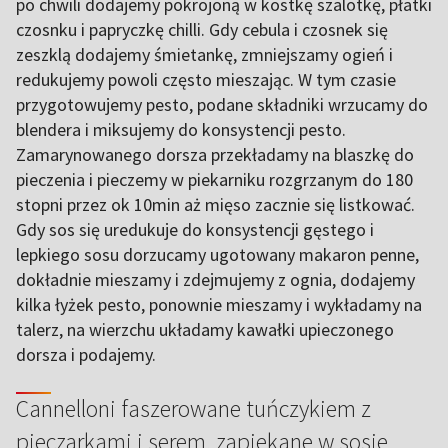
po chwili dodajemy pokrojoną w kostkę szalotkę, płatki
czosnku i papryczkę chilli. Gdy cebula i czosnek się
zeszklą dodajemy śmietankę, zmniejszamy ogień i
redukujemy powoli często mieszając. W tym czasie
przygotowujemy pesto, podane składniki wrzucamy do
blendera i miksujemy do konsystencji pesto.
Zamarynowanego dorsza przekładamy na blaszkę do
pieczenia i pieczemy w piekarniku rozgrzanym do 180
stopni przez ok 10min aż mięso zacznie się listkować.
Gdy sos się uredukuje do konsystencji gęstego i
lepkiego sosu dorzucamy ugotowany makaron penne,
dokładnie mieszamy i zdejmujemy z ognia, dodajemy
kilka łyżek pesto, ponownie mieszamy i wykładamy na
talerz, na wierzchu układamy kawałki upieczonego
dorsza i podajemy.
Cannelloni faszerowane tuńczykiem z
pieczarkami i serem, zapiekane w sosie