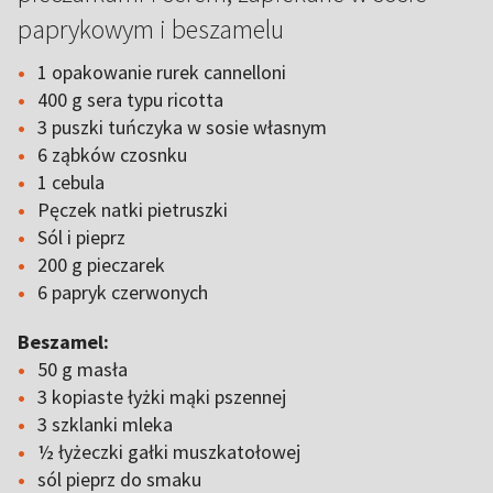
paprykowym i beszamelu
1 opakowanie rurek cannelloni
400 g sera typu ricotta
3 puszki tuńczyka w sosie własnym
6 ząbków czosnku
1 cebula
Pęczek natki pietruszki
Sól i pieprz
200 g pieczarek
6 papryk czerwonych
Beszamel:
50 g masła
3 kopiaste łyżki mąki pszennej
3 szklanki mleka
½ łyżeczki gałki muszkatołowej
sól pieprz do smaku