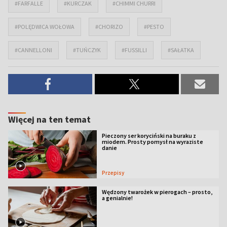
#FARFALLE
#KURCZAK
#CHIMMI CHURRI
#POLĘDWICA WOŁOWA
#CHORIZO
#PESTO
#CANNELLONI
#TUŃCZYK
#FUSSILLI
#SAŁATKA
Więcej na ten temat
Pieczony ser koryciński na buraku z
miodem. Prosty pomysł na wyraziste
danie
Przepisy
Wędzony twarożek w pierogach – prosto,
a genialnie!