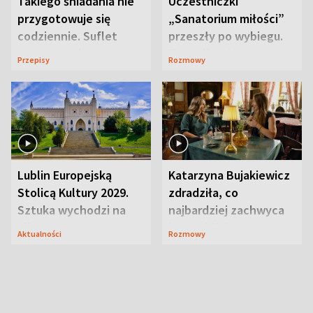
Takiego śniadania nie
Uczestniczki
przygotowuje się
„Sanatorium miłości”
codziennie. Suflet
przeszły po wybiegu.
serowy zachwyca
Te stylizacje
Przepisy
Rozmowy
smakiem
przyciągały wzrok
Lublin Europejską
Katarzyna Bujakiewicz
Stolicą Kultury 2029.
zdradziła, co
Sztuka wychodzi na
najbardziej zachwyca
ulice
ją w Lublinie
Aktualności
Rozmowy