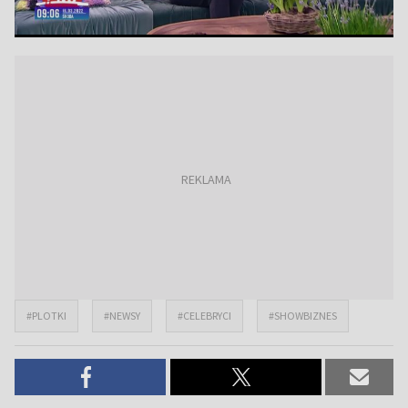
#PLOTKI
#NEWSY
#CELEBRYCI
#SHOWBIZNES