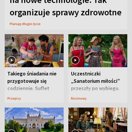
organizuje sprawy zdrowotne
Planuję długie życie
Takiego śniadania nie
Uczestniczki
przygotowuje się
„Sanatorium miłości”
codziennie. Suflet
przeszły po wybiegu.
serowy zachwyca
Te stylizacje
Przepisy
Rozmowy
smakiem
przyciągały wzrok