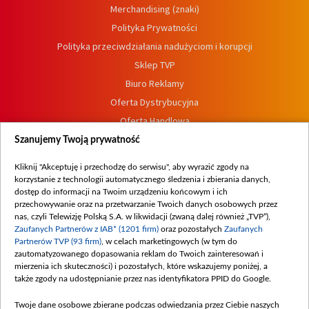
Merchandising (znaki)
Polityka Prywatności
Polityka przeciwdziałania nadużyciom i korupcji
Sklep TVP
Biuro Reklamy
Oferta Dystrybucyjna
Oferta Handlowa
Dostępność
Szanujemy Twoją prywatność
Moje zgody
Kliknij "Akceptuję i przechodzę do serwisu", aby wyrazić zgody na
Procedura zgłoszeń wewnętrznych
korzystanie z technologii automatycznego śledzenia i zbierania danych,
dostęp do informacji na Twoim urządzeniu końcowym i ich
przechowywanie oraz na przetwarzanie Twoich danych osobowych przez
nas, czyli Telewizję Polską S.A. w likwidacji (zwaną dalej również „TVP”),
Zaufanych Partnerów z IAB* (1201 firm)
oraz pozostałych
Zaufanych
Partnerów TVP (93 firm)
, w celach marketingowych (w tym do
zautomatyzowanego dopasowania reklam do Twoich zainteresowań i
mierzenia ich skuteczności) i pozostałych, które wskazujemy poniżej, a
także zgody na udostępnianie przez nas identyfikatora PPID do Google.
Twoje dane osobowe zbierane podczas odwiedzania przez Ciebie naszych