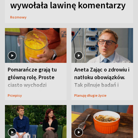
wywołała lawinę komentarzy
Rozmowy
Pomarańcze grają tu
Aneta Zając o zdrowiu i
główną rolę. Proste
natłoku obowiązków.
ciasto wychodzi
Tak pilnuje badań i
wyjątkowo wilgotne
wizyt
Przepisy
Planuję długie życie