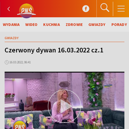
WYDANIA
WIDEO
KUCHNIA
ZDROWIE
GWIAZDY
PORADY
GWIAZDY
Czerwony dywan 16.03.2022 cz.1
16.03.2022, 06:41