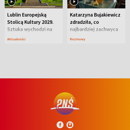
Lublin Europejską
Katarzyna Bujakiewicz
Stolicą Kultury 2029.
zdradziła, co
Sztuka wychodzi na
najbardziej zachwyca
ulice
ją w Lublinie
Aktualności
Rozmowy