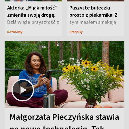
Aktorka „M jak miłość”
Puszyste bułeczki
zmieniła swoją drogę.
prosto z piekarnika. Z
Dziś wiąże przyszłość z
tym masłem smakują
neurobiologią
jeszcze lepiej
Rozmowy
Przepisy
Małgorzata Pieczyńska stawia
na nowe technologie. Tak