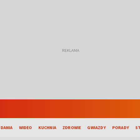
DANIA
WIDEO
KUCHNIA
ZDROWIE
GWIAZDY
PORADY
S