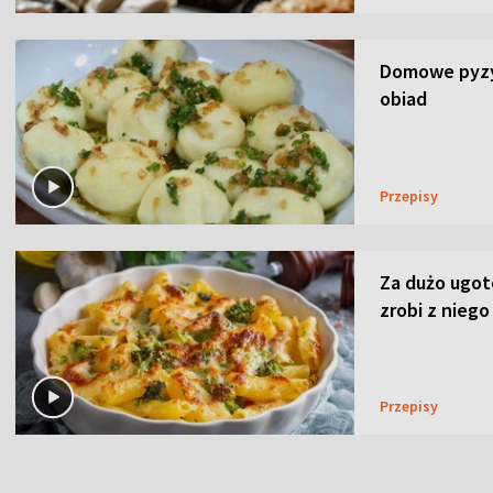
Domowe pyzy 
obiad
Przepisy
Za dużo ugo
zrobi z niego
Przepisy