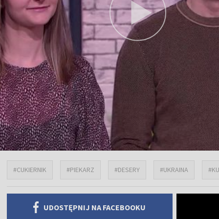
#CUKIERNIK
#PIEKARZ
#DESERY
#UKRAINA
#KU
UDOSTĘPNIJ NA FACEBOOKU