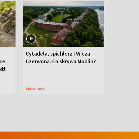
Cytadela, spichlerz i Wieża
ce.
Czerwona. Co skrywa Modlin?
edź
Aktualności