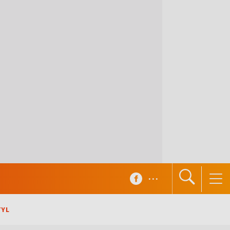
...
TYL