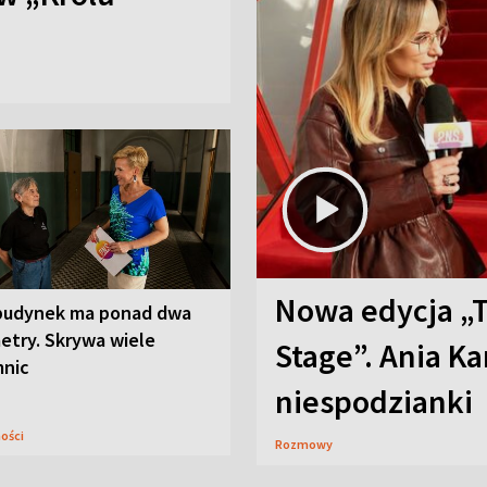
Nowa edycja „
budynek ma ponad dwa
etry. Skrywa wiele
Stage”. Ania K
mnic
niespodzianki
ności
Rozmowy