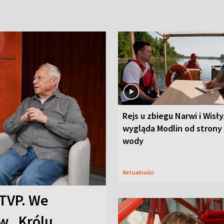
Rejs u zbiegu Narwi i Wisły
wygląda Modlin od strony
wody
Aktualności
TVP. We
w „Królu