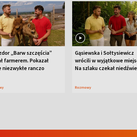
zdor „Barw szczęścia”
Gąsiewska i Sołtysiewicz
ał farmerem. Pokazał
wrócili w wyjątkowe miejs
e niezwykłe ranczo
Na szlaku czekał niedźwi
wy
Rozmowy