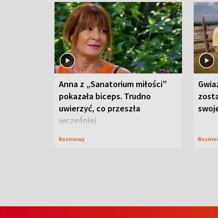
Anna z „Sanatorium miłości”
Gwia
pokazała biceps. Trudno
zost
uwierzyć, co przeszła
swoj
wcześniej
Rozmowy
Rozmo