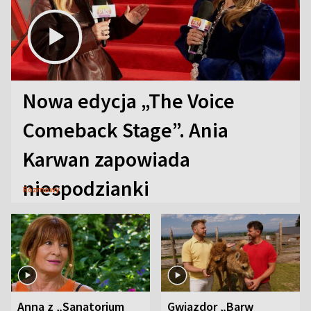
Nowa edycja „The Voice
Comeback Stage”. Ania
Karwan zapowiada
niespodzianki
Rozmowy
Anna z „Sanatorium
Gwiazdor „Barw