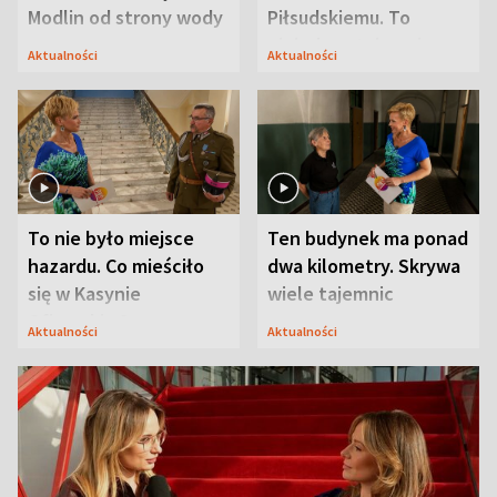
Modlin od strony wody
Piłsudskiemu. To
niejedyna tajemnica
Aktualności
Aktualności
Modlina
To nie było miejsce
Ten budynek ma ponad
hazardu. Co mieściło
dwa kilometry. Skrywa
się w Kasynie
wiele tajemnic
Oficerskim?
Aktualności
Aktualności