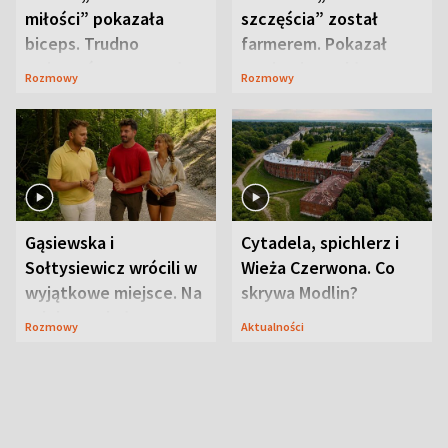
miłości” pokazała
szczęścia” został
biceps. Trudno
farmerem. Pokazał
uwierzyć, co przeszła
swoje niezwykłe
Rozmowy
Rozmowy
wcześniej
ranczo
Gąsiewska i
Cytadela, spichlerz i
Sołtysiewicz wrócili w
Wieża Czerwona. Co
wyjątkowe miejsce. Na
skrywa Modlin?
szlaku czekał
Rozmowy
Aktualności
niedźwiedź