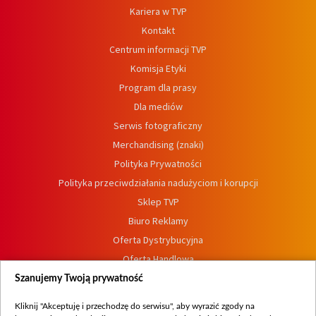
Kariera w TVP
Kontakt
Centrum informacji TVP
Komisja Etyki
Program dla prasy
Dla mediów
Serwis fotograficzny
Merchandising (znaki)
Polityka Prywatności
Polityka przeciwdziałania nadużyciom i korupcji
Sklep TVP
Biuro Reklamy
Oferta Dystrybucyjna
Oferta Handlowa
Dostępność
Szanujemy Twoją prywatność
Moje zgody
Kliknij "Akceptuję i przechodzę do serwisu", aby wyrazić zgody na