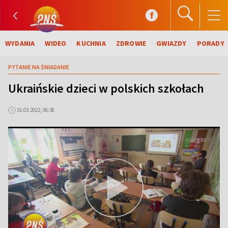
WYDANIA
WIDEO
KUCHNIA
ZDROWIE
GWIAZDY
PORADY
PYTANIE NA ŚNIADANIE
Ukraińskie dzieci w polskich szkołach
16.03.2022, 06:38