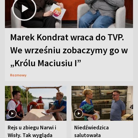
Marek Kondrat wraca do TVP.
We wrześniu zobaczymy go w
„Królu Maciusiu I”
Rozmowy
Rejs u zbiegu Narwi i
Niedźwiedzica
Wisły. Tak wygląda
salutowała