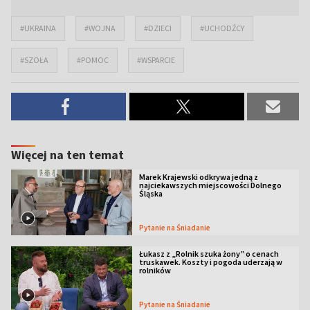
#UKRAINA
#WOJNA
#DZIECI
#UCHODŹCY
#SZOŁA
#POMOC
#WSPARCIE
Więcej na ten temat
Marek Krajewski odkrywa jedną z
najciekawszych miejscowości Dolnego
Śląska
Pytanie na Śniadanie
Łukasz z „Rolnik szuka żony” o cenach
truskawek. Koszty i pogoda uderzają w
rolników
Pytanie na Śniadanie