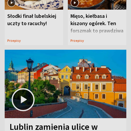
Słodki finał lubelskiej
Mięso, kiełbasa i
uczty to racuchy!
kiszony ogórek. Ten
forszmak to prawdziwa
uczta
Przepisy
Przepisy
Lublin zamienia ulice w