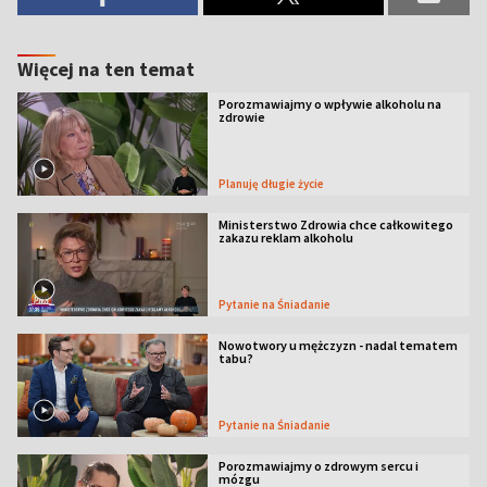
Więcej na ten temat
Porozmawiajmy o wpływie alkoholu na
zdrowie
Planuję długie życie
Ministerstwo Zdrowia chce całkowitego
zakazu reklam alkoholu
Pytanie na Śniadanie
Nowotwory u mężczyzn - nadal tematem
tabu?
Pytanie na Śniadanie
Porozmawiajmy o zdrowym sercu i
mózgu