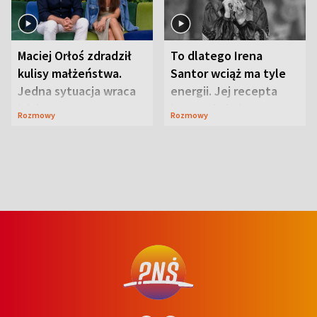
Maciej Orłoś zdradził
To dlatego Irena
kulisy małżeństwa.
Santor wciąż ma tyle
Jedna sytuacja wraca
energii. Jej recepta
jak bumerang
jest zaskakująco
Rozmowy
Rozmowy
prosta