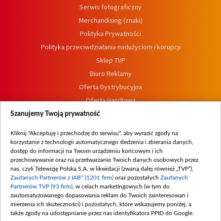
Serwis fotograficzny
Merchandising (znaki)
Polityka Prywatności
Polityka przeciwdziałania nadużyciom i korupcji
Sklep TVP
Biuro Reklamy
Oferta Dystrybucyjna
Oferta Handlowa
Dostępność
Szanujemy Twoją prywatność
Moje zgody
Kliknij "Akceptuję i przechodzę do serwisu", aby wyrazić zgody na
Procedura zgłoszeń wewnętrznych
korzystanie z technologii automatycznego śledzenia i zbierania danych,
dostęp do informacji na Twoim urządzeniu końcowym i ich
przechowywanie oraz na przetwarzanie Twoich danych osobowych przez
nas, czyli Telewizję Polską S.A. w likwidacji (zwaną dalej również „TVP”),
Zaufanych Partnerów z IAB* (1201 firm)
oraz pozostałych
Zaufanych
Partnerów TVP (93 firm)
, w celach marketingowych (w tym do
zautomatyzowanego dopasowania reklam do Twoich zainteresowań i
mierzenia ich skuteczności) i pozostałych, które wskazujemy poniżej, a
także zgody na udostępnianie przez nas identyfikatora PPID do Google.