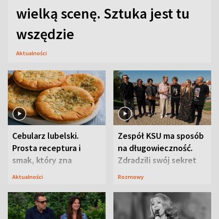
wielką scenę. Sztuka jest tu
wszędzie
Aktualności
Cebularz lubelski.
Zespół KSU ma sposób
Prosta receptura i
na długowieczność.
smak, który zna
Zdradzili swój sekret
Lubelszczyzna
Aktualności
Rozmowy