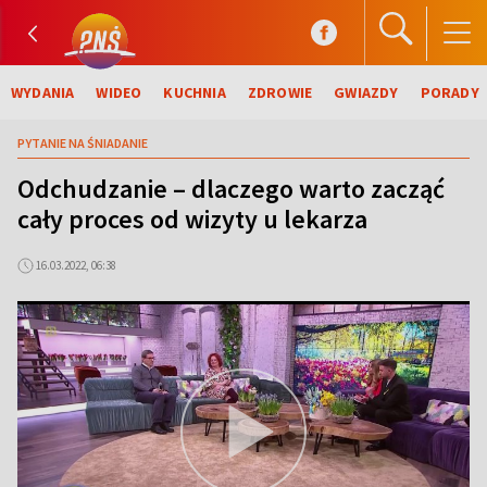
WYDANIA
WIDEO
KUCHNIA
ZDROWIE
GWIAZDY
PORADY
PYTANIE NA ŚNIADANIE
Odchudzanie – dlaczego warto zacząć
cały proces od wizyty u lekarza
16.03.2022, 06:38