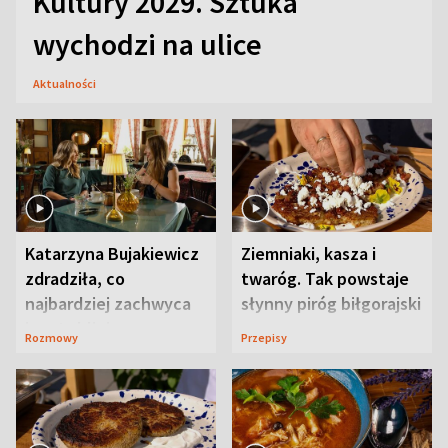
Kultury 2029. Sztuka
wychodzi na ulice
Aktualności
Katarzyna Bujakiewicz
Ziemniaki, kasza i
zdradziła, co
twaróg. Tak powstaje
najbardziej zachwyca
słynny piróg biłgorajski
ją w Lublinie
Rozmowy
Przepisy