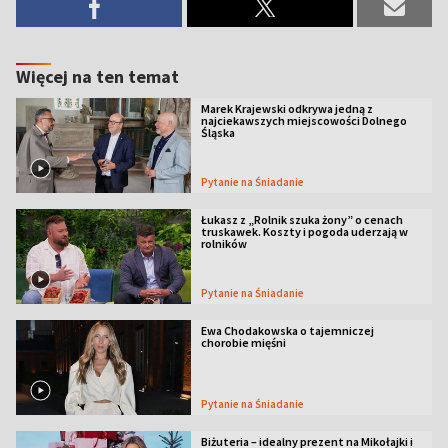
Więcej na ten temat
Marek Krajewski odkrywa jedną z
najciekawszych miejscowości Dolnego
Śląska
Pytanie na Śniadanie
Łukasz z „Rolnik szuka żony” o cenach
truskawek. Koszty i pogoda uderzają w
rolników
Pytanie na Śniadanie
Ewa Chodakowska o tajemniczej
chorobie mięśni
Pytanie na Śniadanie
Biżuteria – idealny prezent na Mikołajki i