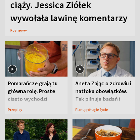
ciąży. Jessica Ziółek
wywołała lawinę komentarzy
Rozmowy
Pomarańcze grają tu
Aneta Zając o zdrowiu i
główną rolę. Proste
natłoku obowiązków.
ciasto wychodzi
Tak pilnuje badań i
wyjątkowo wilgotne
wizyt
Przepisy
Planuję długie życie