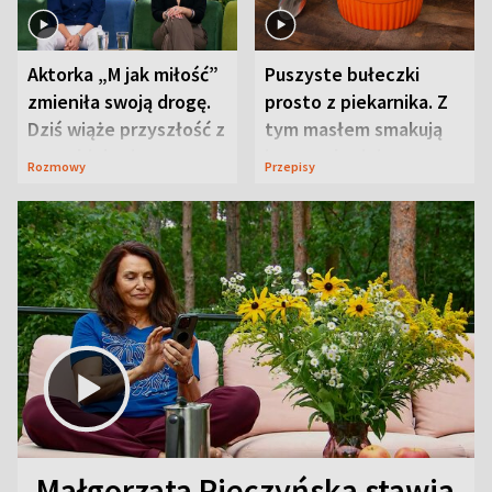
Aktorka „M jak miłość”
Puszyste bułeczki
zmieniła swoją drogę.
prosto z piekarnika. Z
Dziś wiąże przyszłość z
tym masłem smakują
neurobiologią
jeszcze lepiej
Rozmowy
Przepisy
Małgorzata Pieczyńska stawia