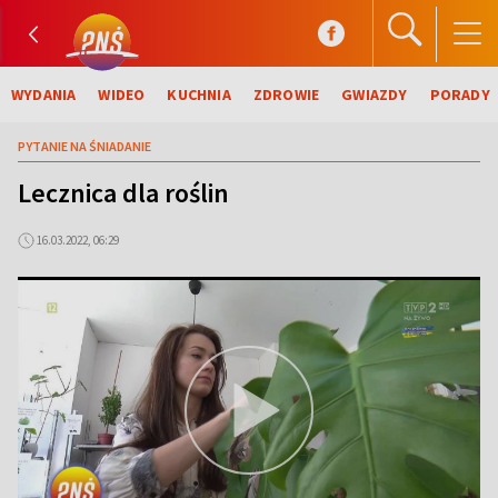
WYDANIA
WIDEO
KUCHNIA
ZDROWIE
GWIAZDY
PORADY
PYTANIE NA ŚNIADANIE
Lecznica dla roślin
16.03.2022, 06:29