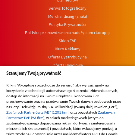
Dla mediów
Serwis fotograficzny
Merchandising (znaki)
Polityka Prywatności
Polityka przeciwdziałania nadużyciom i korupcji
Sklep TVP
Biuro Reklamy
Oferta Dystrybucyjna
Oferta Handlowa
Dostępność
Szanujemy Twoją prywatność
Moje zgody
Kliknij "Akceptuję i przechodzę do serwisu", aby wyrazić zgody na
Procedura zgłoszeń wewnętrznych
korzystanie z technologii automatycznego śledzenia i zbierania danych,
dostęp do informacji na Twoim urządzeniu końcowym i ich
przechowywanie oraz na przetwarzanie Twoich danych osobowych przez
nas, czyli Telewizję Polską S.A. w likwidacji (zwaną dalej również „TVP”),
Zaufanych Partnerów z IAB* (1201 firm)
oraz pozostałych
Zaufanych
Partnerów TVP (93 firm)
, w celach marketingowych (w tym do
zautomatyzowanego dopasowania reklam do Twoich zainteresowań i
mierzenia ich skuteczności) i pozostałych, które wskazujemy poniżej, a
także zgody na udostępnianie przez nas identyfikatora PPID do Google.