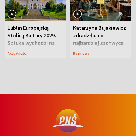
Lublin Europejską
Katarzyna Bujakiewicz
Stolicą Kultury 2029.
zdradziła, co
Sztuka wychodzi na
najbardziej zachwyca
ulice
ją w Lublinie
Aktualności
Rozmowy