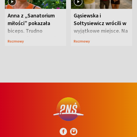
Anna z „Sanatorium
Gąsiewska i
miłości” pokazała
Sołtysiewicz wrócili w
biceps. Trudno
wyjątkowe miejsce. Na
uwierzyć, co przeszła
szlaku czekał
Rozmowy
Rozmowy
wcześniej
niedźwiedź