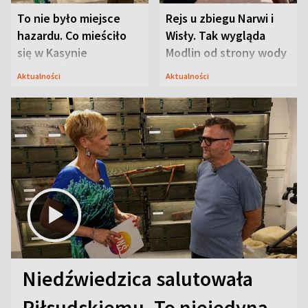
To nie było miejsce
Rejs u zbiegu Narwi i
hazardu. Co mieściło
Wisły. Tak wygląda
się w Kasynie
Modlin od strony wody
Oficerskim?
Aktualności
Aktualności
Niedźwiedzica salutowała
Piłsudskiemu. To niejedyna