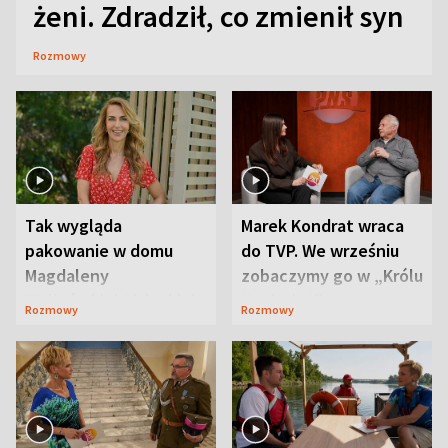
żeni. Zdradził, co zmienił syn
Rozmowy
Tak wygląda
Marek Kondrat wraca
pakowanie w domu
do TVP. We wrześniu
Magdaleny
zobaczymy go w „Królu
Waligórskiej-Lisieckiej.
Maciusiu I”
Rozmowy
Rozmowy
Mąż nie odpuszcza