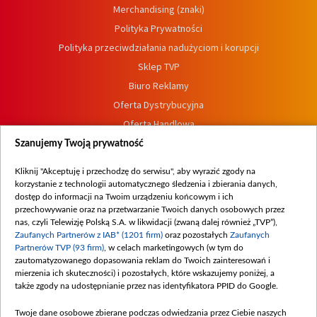
Merchandising (znaki)
Polityka Prywatności
Polityka przeciwdziałania nadużyciom i korupcji
Sklep TVP
Biuro Reklamy
Oferta Dystrybucyjna
Oferta Handlowa
Dostępność
Szanujemy Twoją prywatność
Moje zgody
Kliknij "Akceptuję i przechodzę do serwisu", aby wyrazić zgody na
Procedura zgłoszeń wewnętrznych
korzystanie z technologii automatycznego śledzenia i zbierania danych,
dostęp do informacji na Twoim urządzeniu końcowym i ich
przechowywanie oraz na przetwarzanie Twoich danych osobowych przez
nas, czyli Telewizję Polską S.A. w likwidacji (zwaną dalej również „TVP”),
Zaufanych Partnerów z IAB* (1201 firm)
oraz pozostałych
Zaufanych
Partnerów TVP (93 firm)
, w celach marketingowych (w tym do
zautomatyzowanego dopasowania reklam do Twoich zainteresowań i
mierzenia ich skuteczności) i pozostałych, które wskazujemy poniżej, a
także zgody na udostępnianie przez nas identyfikatora PPID do Google.
Twoje dane osobowe zbierane podczas odwiedzania przez Ciebie naszych