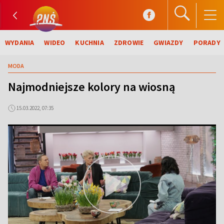
WYDANIA
WIDEO
KUCHNIA
ZDROWIE
GWIAZDY
PORADY
MODA
Najmodniejsze kolory na wiosną
15.03.2022, 07:35