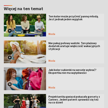
Więcej na ten temat
Ten kolor może przyćmić pannę młodą.
Jest jednak jeden wyjątek
Moda
Nie pakuj połowy walizki. Ten plażowy
dodatek uratuje większość wakacyjnych
stylizacji
Moda
Jaki kolor sukienki na wesele wybrać?
Ekspertka nie ma wątpliwości
Moda
Projektantka gwiazd pokazała gorsety z
Cannes. Jeden patent sprawdzi się też
na co dzień