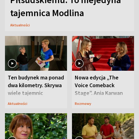
tajemnica Modlina
Aktualności
Ten budynek ma ponad
Nowa edycja „The
dwa kilometry. Skrywa
Voice Comeback
wiele tajemnic
Stage”. Ania Karwan
zapowiada
Aktualności
Rozmowy
niespodzianki