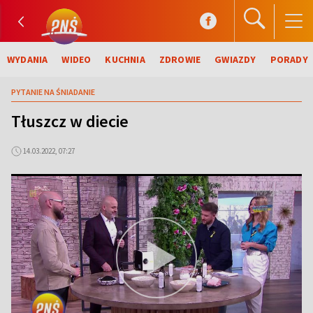
WYDANIA
WIDEO
KUCHNIA
ZDROWIE
GWIAZDY
PORADY
PYTANIE NA ŚNIADANIE
Tłuszcz w diecie
14.03.2022, 07:27