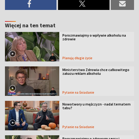
Więcej na ten temat
Porozmawiajmy o wpływie alkoholu na
zdrowie
Planuję długie życie
Ministerstwo Zdrowia chce całkowitego
zakazu reklam alkoholu
Pytanie na Śniadanie
Nowotwory u mężczyzn - nadal tematem
tabu?
Pytanie na Śniadanie
Porozmawiajmy o zdrowym sercu i