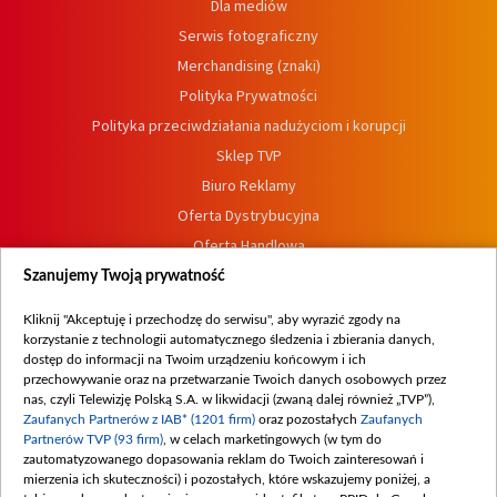
Dla mediów
Serwis fotograficzny
Merchandising (znaki)
Polityka Prywatności
Polityka przeciwdziałania nadużyciom i korupcji
Sklep TVP
Biuro Reklamy
Oferta Dystrybucyjna
Oferta Handlowa
Dostępność
Szanujemy Twoją prywatność
Moje zgody
Kliknij "Akceptuję i przechodzę do serwisu", aby wyrazić zgody na
Procedura zgłoszeń wewnętrznych
korzystanie z technologii automatycznego śledzenia i zbierania danych,
dostęp do informacji na Twoim urządzeniu końcowym i ich
przechowywanie oraz na przetwarzanie Twoich danych osobowych przez
nas, czyli Telewizję Polską S.A. w likwidacji (zwaną dalej również „TVP”),
Zaufanych Partnerów z IAB* (1201 firm)
oraz pozostałych
Zaufanych
Partnerów TVP (93 firm)
, w celach marketingowych (w tym do
zautomatyzowanego dopasowania reklam do Twoich zainteresowań i
mierzenia ich skuteczności) i pozostałych, które wskazujemy poniżej, a