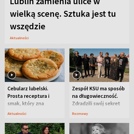
Lublin zamienia ulice w
wielką scenę. Sztuka jest tu
wszędzie
Aktualności
Cebularz lubelski.
Zespół KSU ma sposób
Prosta receptura i
na długowieczność.
smak, który zna
Zdradzili swój sekret
Lubelszczyzna
Aktualności
Rozmowy