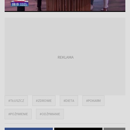
#TŁUSZCZ
#ZDROWIE
#DIETA
#POKARM
#POŻYWIENIE
#ODŻYWIANIE