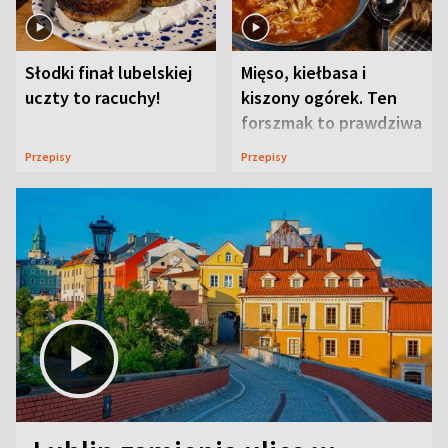
Słodki finał lubelskiej
Mięso, kiełbasa i
uczty to racuchy!
kiszony ogórek. Ten
forszmak to prawdziwa
uczta
Przepisy
Przepisy