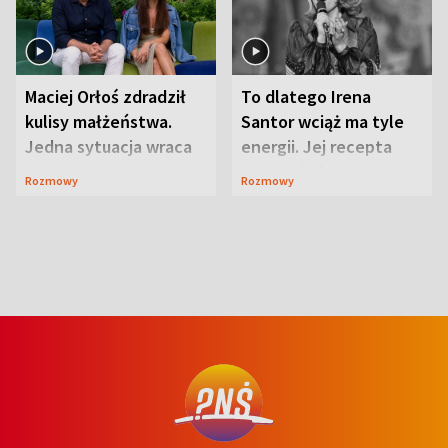
Maciej Orłoś zdradził
To dlatego Irena
kulisy małżeństwa.
Santor wciąż ma tyle
Jedna sytuacja wraca
energii. Jej recepta
jak bumerang
jest zaskakująco
Rozmowy
Rozmowy
prosta