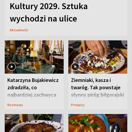
Kultury 2029. Sztuka
wychodzi na ulice
Aktualności
Katarzyna Bujakiewicz
Ziemniaki, kasza i
zdradziła, co
twaróg. Tak powstaje
najbardziej zachwyca
słynny piróg biłgorajski
ją w Lublinie
Rozmowy
Przepisy