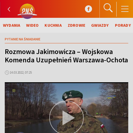
WYDANIA
WIDEO
KUCHNIA
ZDROWIE
GWIAZDY
PORADY
PYTANIE NA ŚNIADANIE
Rozmowa Jakimowicza – Wojskowa
Komenda Uzupełnień Warszawa-Ochota
14.03.2022, 07:25