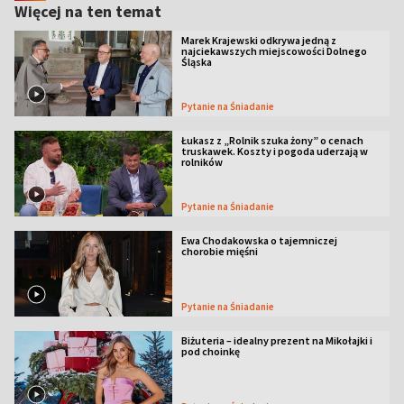
Więcej na ten temat
Marek Krajewski odkrywa jedną z
najciekawszych miejscowości Dolnego
Śląska
Pytanie na Śniadanie
Łukasz z „Rolnik szuka żony” o cenach
truskawek. Koszty i pogoda uderzają w
rolników
Pytanie na Śniadanie
Ewa Chodakowska o tajemniczej
chorobie mięśni
Pytanie na Śniadanie
Biżuteria – idealny prezent na Mikołajki i
pod choinkę