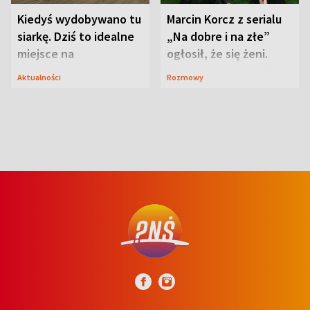
Kiedyś wydobywano tu
Marcin Korcz z serialu
siarkę. Dziś to idealne
„Na dobre i na złe”
miejsce na
ogłosił, że się żeni.
wypoczynek
Zdradził, co zmienił
Aktualności
Rozmowy
syn