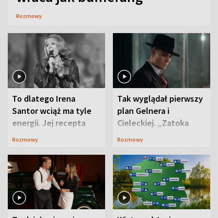
Rozmowy
To dlatego Irena
Tak wyglądał pierwszy
Santor wciąż ma tyle
plan Gelnera i
energii. Jej recepta
Cieleckiej. „Zatoka
jest zaskakująco
szpiegów” od razu ich
Rozmowy
Rozmowy
prosta
zaskoczyła