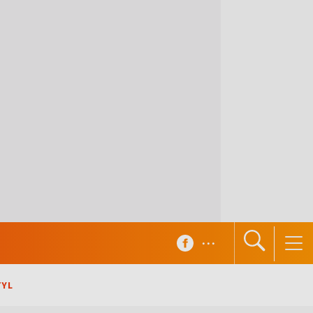
...
TYL