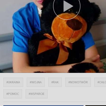
#UKRAINA
#WOJNA
#RAK
#NOWOTWÓR
#CHŁ
#POMOC
#WSPARCIE