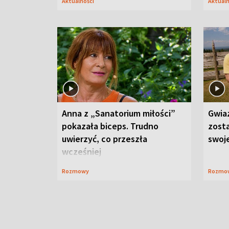
Aktualności
Aktual
Anna z „Sanatorium miłości”
Gwia
pokazała biceps. Trudno
zost
uwierzyć, co przeszła
swoj
wcześniej
Rozmowy
Rozmo