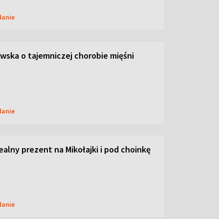
danie
ska o tajemniczej chorobie mięśni
danie
dealny prezent na Mikołajki i pod choinkę
danie