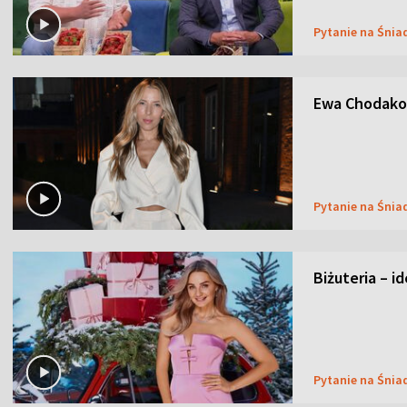
Pytanie na Śnia
Ewa Chodakow
Pytanie na Śnia
Biżuteria – i
Pytanie na Śnia