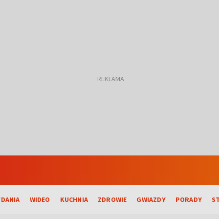
DANIA
WIDEO
KUCHNIA
ZDROWIE
GWIAZDY
PORADY
S