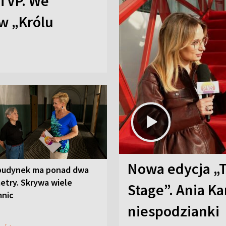
TVP. We
w „Królu
Nowa edycja „
budynek ma ponad dwa
etry. Skrywa wiele
Stage”. Ania K
mnic
niespodzianki