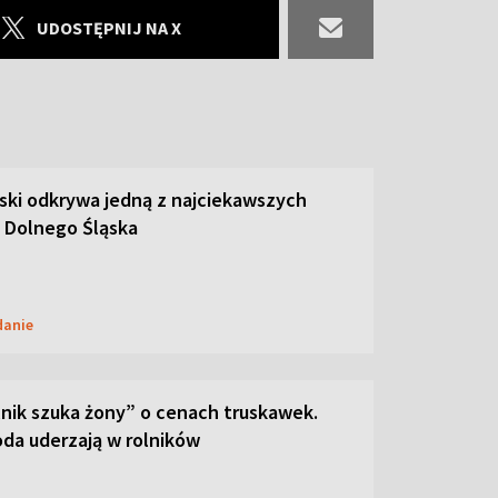
UDOSTĘPNIJ NA X
ski odkrywa jedną z najciekawszych
 Dolnego Śląska
danie
lnik szuka żony” o cenach truskawek.
oda uderzają w rolników