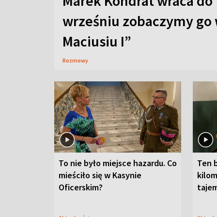
Marek Kondrat wraca do 
wrześniu zobaczymy go 
Maciusiu I”
Rozmowy
To nie było miejsce hazardu. Co
Ten 
mieściło się w Kasynie
kilom
Oficerskim?
taje