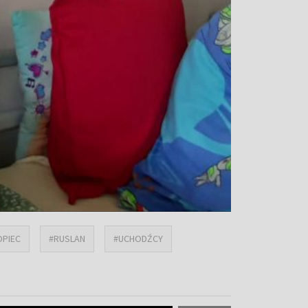
OPIEC
#RUSLAN
#UCHODŹCY