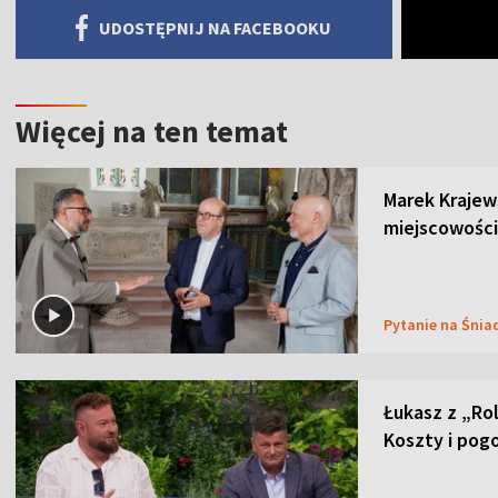
UDOSTĘPNIJ NA FACEBOOKU
Więcej na ten temat
Marek Krajew
miejscowości
Pytanie na Śnia
Łukasz z „Ro
Koszty i pog