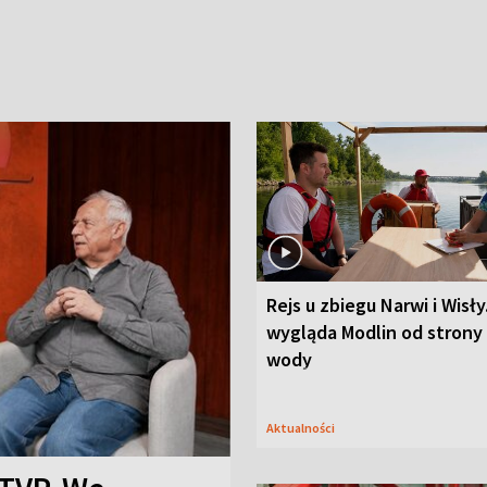
Rejs u zbiegu Narwi i Wisły
wygląda Modlin od strony
wody
Aktualności