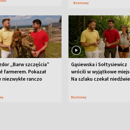
ności
Rozmowy
zdor „Barw szczęścia”
Gąsiewska i Sołtysiewicz
ał farmerem. Pokazał
wrócili w wyjątkowe miejs
e niezwykłe ranczo
Na szlaku czekał niedźwi
wy
Rozmowy