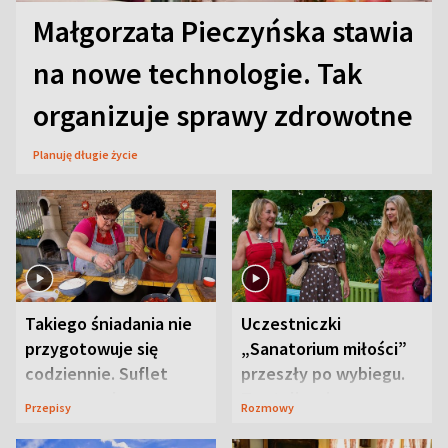
Małgorzata Pieczyńska stawia
na nowe technologie. Tak
organizuje sprawy zdrowotne
Planuję długie życie
Takiego śniadania nie
Uczestniczki
przygotowuje się
„Sanatorium miłości”
codziennie. Suflet
przeszły po wybiegu.
serowy zachwyca
Te stylizacje
Przepisy
Rozmowy
smakiem
przyciągały wzrok