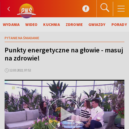
WYDANIA
WIDEO
KUCHNIA
ZDROWIE
GWIAZDY
PORADY
PYTANIE NA ŚNIADANIE
Punkty energetyczne na głowie - masuj
na zdrowie!
12.03.2022, 07:52