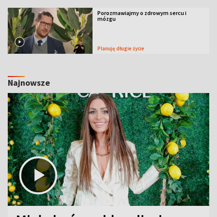
Porozmawiajmy o zdrowym sercu i
mózgu
Planuję długie życie
Najnowsze