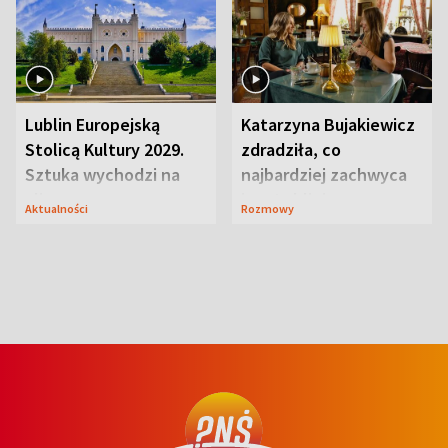
Lublin Europejską
Katarzyna Bujakiewicz
Stolicą Kultury 2029.
zdradziła, co
Sztuka wychodzi na
najbardziej zachwyca
ulice
ją w Lublinie
Aktualności
Rozmowy