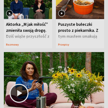
Aktorka „M jak miłość”
Puszyste bułeczki
zmieniła swoją drogę.
prosto z piekarnika. Z
Dziś wiąże przyszłość z
tym masłem smakują
neurobiologią
jeszcze lepiej
Rozmowy
Przepisy