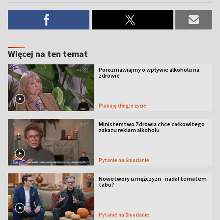
Więcej na ten temat
Porozmawiajmy o wpływie alkoholu na
zdrowie
Planuję długie życie
Ministerstwo Zdrowia chce całkowitego
zakazu reklam alkoholu
Pytanie na Śniadanie
Nowotwory u mężczyzn - nadal tematem
tabu?
Pytanie na Śniadanie