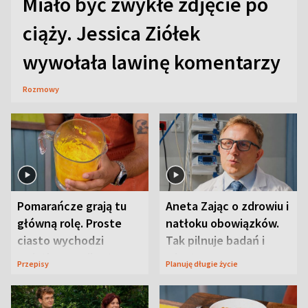
Miało być zwykłe zdjęcie po
ciąży. Jessica Ziółek
wywołała lawinę komentarzy
Rozmowy
Pomarańcze grają tu
Aneta Zając o zdrowiu i
główną rolę. Proste
natłoku obowiązków.
ciasto wychodzi
Tak pilnuje badań i
wyjątkowo wilgotne
wizyt
Przepisy
Planuję długie życie