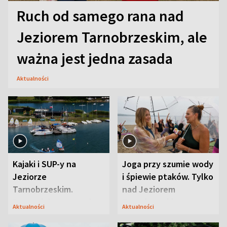
Ruch od samego rana nad
Jeziorem Tarnobrzeskim, ale
ważna jest jedna zasada
Aktualności
Kajaki i SUP-y na
Joga przy szumie wody
Jeziorze
i śpiewie ptaków. Tylko
Tarnobrzeskim.
nad Jeziorem
Przyrodnicy zwracają
Tarnobrzeskim
Aktualności
Aktualności
uwagę na coś jeszcze