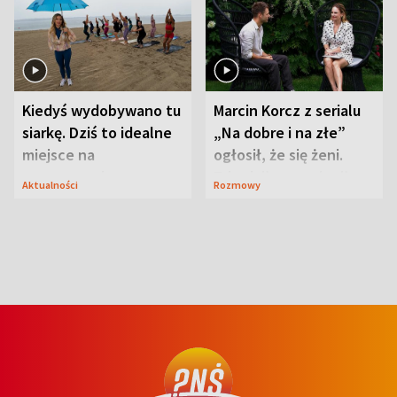
Kiedyś wydobywano tu
Marcin Korcz z serialu
siarkę. Dziś to idealne
„Na dobre i na złe”
miejsce na
ogłosił, że się żeni.
wypoczynek
Zdradził, co zmienił
Aktualności
Rozmowy
syn