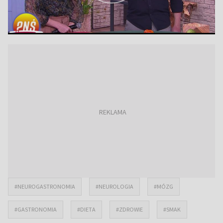
#NEUROGASTRONOMIA
#NEUROLOGIA
#MÓZG
#GASTRONOMIA
#DIETA
#ZDROWIE
#SMAK