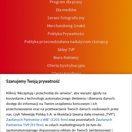
Program dla prasy
Dla mediów
Serwis fotograficzny
Merchandising (znaki)
Polityka Prywatności
Polityka przeciwdziałania nadużyciom i korupcji
Sklep TVP
Biuro Reklamy
Oferta Dystrybucyjna
Oferta Handlowa
Dostępność
Szanujemy Twoją prywatność
Moje zgody
Kliknij "Akceptuję i przechodzę do serwisu", aby wyrazić zgody na
Procedura zgłoszeń wewnętrznych
korzystanie z technologii automatycznego śledzenia i zbierania danych,
dostęp do informacji na Twoim urządzeniu końcowym i ich
przechowywanie oraz na przetwarzanie Twoich danych osobowych przez
nas, czyli Telewizję Polską S.A. w likwidacji (zwaną dalej również „TVP”),
Zaufanych Partnerów z IAB* (1201 firm)
oraz pozostałych
Zaufanych
Partnerów TVP (93 firm)
, w celach marketingowych (w tym do
zautomatyzowanego dopasowania reklam do Twoich zainteresowań i