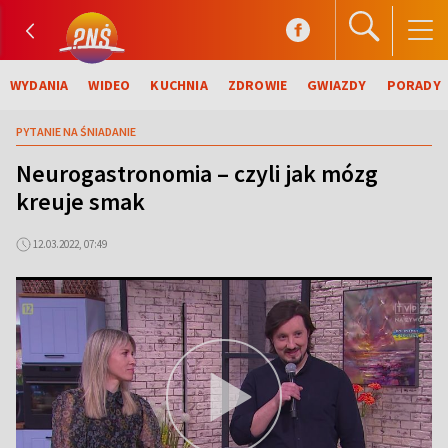
WYDANIA
WIDEO
KUCHNIA
ZDROWIE
GWIAZDY
PORADY
PYTANIE NA ŚNIADANIE
Neurogastronomia – czyli jak mózg
kreuje smak
12.03.2022, 07:49