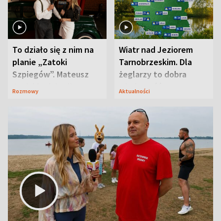
To działo się z nim na
Wiatr nad Jeziorem
planie „Zatoki
Tarnobrzeskim. Dla
Szpiegów”. Mateusz
żeglarzy to dobra
Janicki odsłonił
wiadomość
Rozmowy
Aktualności
aktorski sekret