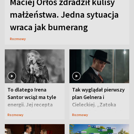
Maciej Orłoś zdradził kulisy
małżeństwa. Jedna sytuacja
wraca jak bumerang
Rozmowy
To dlatego Irena
Tak wyglądał pierwszy
Santor wciąż ma tyle
plan Gelnera i
energii. Jej recepta
Cieleckiej. „Zatoka
jest zaskakująco
szpiegów” od razu ich
Rozmowy
Rozmowy
prosta
zaskoczyła