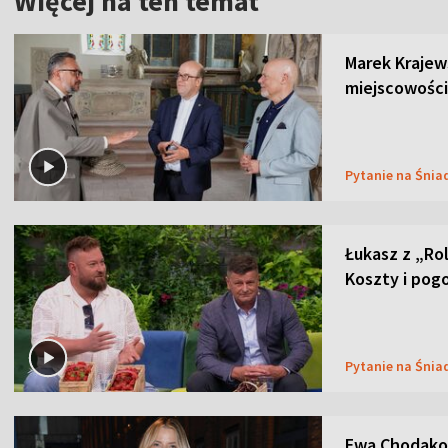
Więcej na ten temat
Marek Krajew
miejscowości
Pytanie na Śnia
Łukasz z „Ro
Koszty i pog
Pytanie na Śnia
Ewa Chodakow