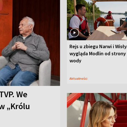
Rejs u zbiegu Narwi i Wisły
wygląda Modlin od strony
wody
Aktualności
TVP. We
w „Królu