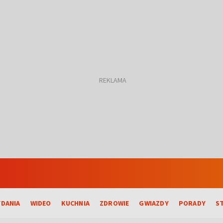
DANIA
WIDEO
KUCHNIA
ZDROWIE
GWIAZDY
PORADY
S