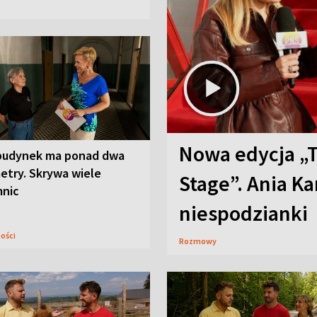
Nowa edycja „
budynek ma ponad dwa
etry. Skrywa wiele
Stage”. Ania K
mnic
niespodzianki
ności
Rozmowy