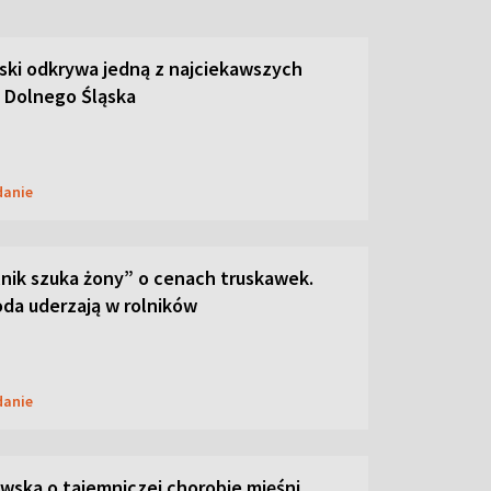
ski odkrywa jedną z najciekawszych
 Dolnego Śląska
danie
lnik szuka żony” o cenach truskawek.
oda uderzają w rolników
danie
ska o tajemniczej chorobie mięśni