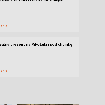
danie
dealny prezent na Mikołajki i pod choinkę
danie