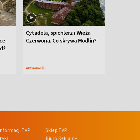
Cytadela, spichlerz i Wieża
ce.
Czerwona. Co skrywa Modlin?
edź
Aktualności
nformacji TVP
Sklep TVP
tyki
Biuro Reklamy