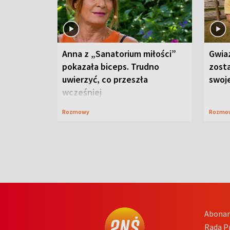
Anna z „Sanatorium miłości”
Gwia
pokazała biceps. Trudno
zost
uwierzyć, co przeszła
swoj
wcześniej
Rozmowy
Rozmo
Abona
Rada 