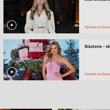
Pytanie na Śnia
Biżuteria – i
Pytanie na Śnia