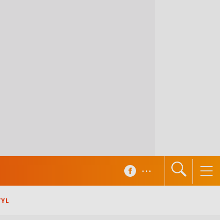
...
TYL