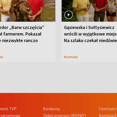
zdor „Barw szczęścia”
Gąsiewska i Sołtysiewicz
ał farmerem. Pokazał
wrócili w wyjątkowe miejs
e niezwykłe ranczo
Na szlaku czekał niedźwi
wy
Rozmowy
ment TVP
Konkursy
Centrum i
Programowa
Zgłoś program (ROPAT)
Komisja E