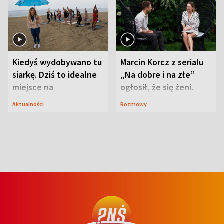
Kiedyś wydobywano tu
Marcin Korcz z serialu
siarkę. Dziś to idealne
„Na dobre i na złe”
miejsce na
ogłosił, że się żeni.
wypoczynek
Zdradził, co zmienił
Aktualności
Rozmowy
syn