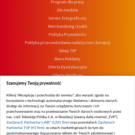
Program dla prasy
Dla mediów
Serwis fotograficzny
Merchandising (znaki)
Polityka Prywatności
Polityka przeciwdziałania nadużyciom i korupcji
Sklep TVP
Biuro Reklamy
Oferta Dystrybucyjna
Oferta Handlowa
Dostępność
Szanujemy Twoją prywatność
Moje zgody
Kliknij "Akceptuję i przechodzę do serwisu", aby wyrazić zgody na
Procedura zgłoszeń wewnętrznych
korzystanie z technologii automatycznego śledzenia i zbierania danych,
dostęp do informacji na Twoim urządzeniu końcowym i ich
przechowywanie oraz na przetwarzanie Twoich danych osobowych przez
nas, czyli Telewizję Polską S.A. w likwidacji (zwaną dalej również „TVP”),
Zaufanych Partnerów z IAB* (1201 firm)
oraz pozostałych
Zaufanych
Partnerów TVP (93 firm)
, w celach marketingowych (w tym do
zautomatyzowanego dopasowania reklam do Twoich zainteresowań i