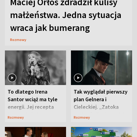
Maciej Orłoś zdradził kulisy
małżeństwa. Jedna sytuacja
wraca jak bumerang
Rozmowy
To dlatego Irena
Tak wyglądał pierwszy
Santor wciąż ma tyle
plan Gelnera i
energii. Jej recepta
Cieleckiej. „Zatoka
jest zaskakująco
szpiegów” od razu ich
Rozmowy
Rozmowy
prosta
zaskoczyła