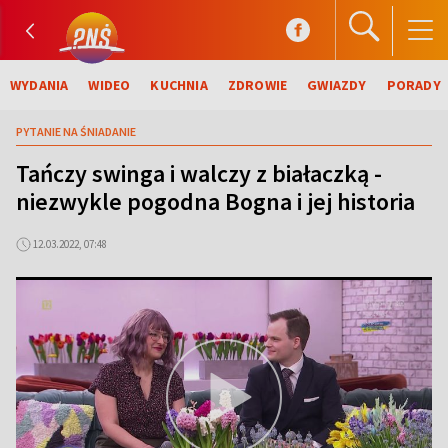
WYDANIA
WIDEO
KUCHNIA
ZDROWIE
GWIAZDY
PORADY
PYTANIE NA ŚNIADANIE
Tańczy swinga i walczy z białaczką -
niezwykle pogodna Bogna i jej historia
12.03.2022, 07:48