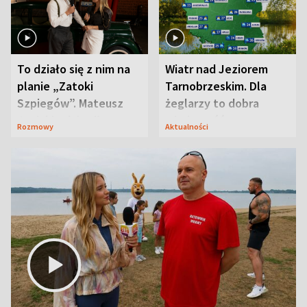
To działo się z nim na
Wiatr nad Jeziorem
planie „Zatoki
Tarnobrzeskim. Dla
Szpiegów”. Mateusz
żeglarzy to dobra
Janicki odsłonił
wiadomość
Rozmowy
Aktualności
aktorski sekret