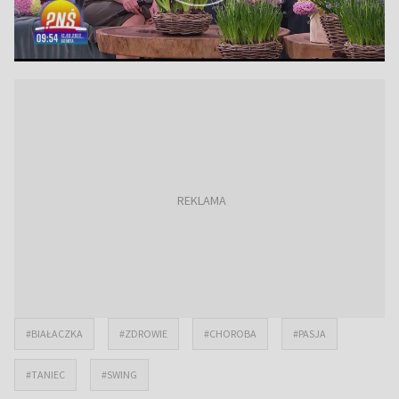
#BIAŁACZKA
#ZDROWIE
#CHOROBA
#PASJA
#TANIEC
#SWING