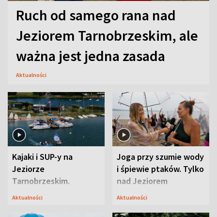
Ruch od samego rana nad
Jeziorem Tarnobrzeskim, ale
ważna jest jedna zasada
Aktualności
Kajaki i SUP-y na
Joga przy szumie wody
Jeziorze
i śpiewie ptaków. Tylko
Tarnobrzeskim.
nad Jeziorem
Przyrodnicy zwracają
Tarnobrzeskim
Aktualności
Aktualności
uwagę na coś jeszcze