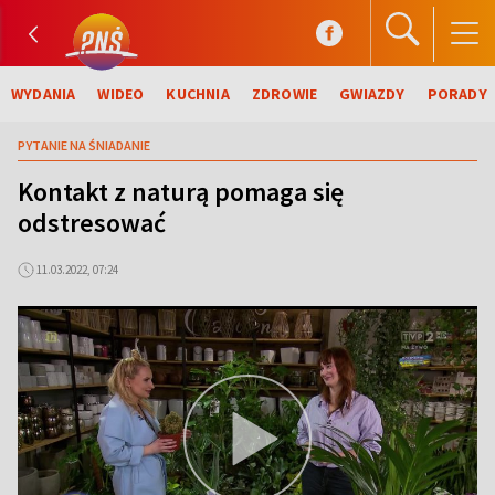
WYDANIA
WIDEO
KUCHNIA
ZDROWIE
GWIAZDY
PORADY
PYTANIE NA ŚNIADANIE
Kontakt z naturą pomaga się
odstresować
11.03.2022, 07:24