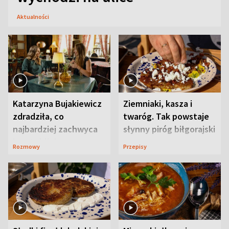
Aktualności
Katarzyna Bujakiewicz
Ziemniaki, kasza i
zdradziła, co
twaróg. Tak powstaje
najbardziej zachwyca
słynny piróg biłgorajski
ją w Lublinie
Rozmowy
Przepisy