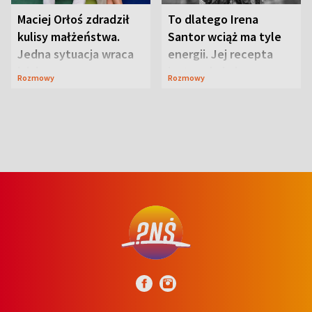
Maciej Orłoś zdradził
To dlatego Irena
kulisy małżeństwa.
Santor wciąż ma tyle
Jedna sytuacja wraca
energii. Jej recepta
jak bumerang
jest zaskakująco
Rozmowy
Rozmowy
prosta