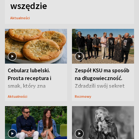
wszędzie
Aktualności
Cebularz lubelski.
Zespół KSU ma sposób
Prosta receptura i
na długowieczność.
smak, który zna
Zdradzili swój sekret
Lubelszczyzna
Aktualności
Rozmowy