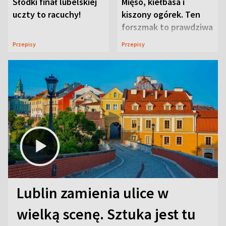
Słodki finał lubelskiej
Mięso, kiełbasa i
uczty to racuchy!
kiszony ogórek. Ten
forszmak to prawdziwa
uczta
Przepisy
Przepisy
Lublin zamienia ulice w
wielką scenę. Sztuka jest tu