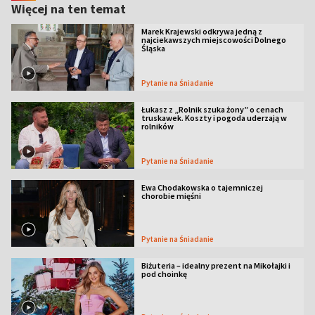
Więcej na ten temat
Marek Krajewski odkrywa jedną z
najciekawszych miejscowości Dolnego
Śląska
Pytanie na Śniadanie
Łukasz z „Rolnik szuka żony” o cenach
truskawek. Koszty i pogoda uderzają w
rolników
Pytanie na Śniadanie
Ewa Chodakowska o tajemniczej
chorobie mięśni
Pytanie na Śniadanie
Biżuteria – idealny prezent na Mikołajki i
pod choinkę