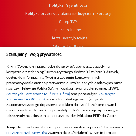
Polityka Prywatności
Polityka przeciwdziałania nadużyciom i korupcji
Sklep TVP
Biuro Reklamy
Oferta Dystrybucyjna
Oferta Handlowa
Dostępność
Szanujemy Twoją prywatność
Moje zgody
Kliknij "Akceptuję i przechodzę do serwisu", aby wyrazić zgody na
Procedura zgłoszeń wewnętrznych
korzystanie z technologii automatycznego śledzenia i zbierania danych,
dostęp do informacji na Twoim urządzeniu końcowym i ich
przechowywanie oraz na przetwarzanie Twoich danych osobowych przez
nas, czyli Telewizję Polską S.A. w likwidacji (zwaną dalej również „TVP”),
Zaufanych Partnerów z IAB* (1201 firm)
oraz pozostałych
Zaufanych
Partnerów TVP (93 firm)
, w celach marketingowych (w tym do
zautomatyzowanego dopasowania reklam do Twoich zainteresowań i
mierzenia ich skuteczności) i pozostałych, które wskazujemy poniżej, a
także zgody na udostępnianie przez nas identyfikatora PPID do Google.
Twoje dane osobowe zbierane podczas odwiedzania przez Ciebie naszych
poszczególnych serwisów
zwanych dalej „Portalem”, w tym informacje