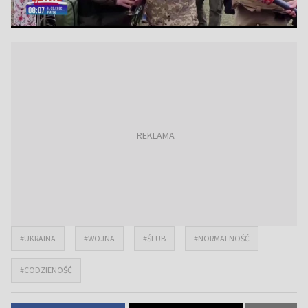
#UKRAINA
#WOJNA
#ŚLUB
#NORMALNOŚĆ
#CODZIENOŚĆ