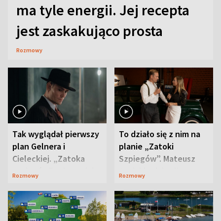
ma tyle energii. Jej recepta
jest zaskakująco prosta
Rozmowy
Tak wyglądał pierwszy
To działo się z nim na
plan Gelnera i
planie „Zatoki
Cieleckiej. „Zatoka
Szpiegów”. Mateusz
szpiegów” od razu ich
Janicki odsłonił
Rozmowy
Rozmowy
zaskoczyła
aktorski sekret