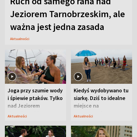
Ruch od samego rana nad
Jeziorem Tarnobrzeskim, ale
ważna jest jedna zasada
Aktualności
Joga przy szumie wody
Kiedyś wydobywano tu
i śpiewie ptaków. Tylko
siarkę. Dziś to idealne
nad Jeziorem
miejsce na
Tarnobrzeskim
wypoczynek
Aktualności
Aktualności