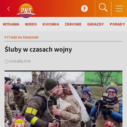
WYDANIA
WIDEO
KUCHNIA
ZDROWIE
GWIAZDY
PORADY
PYTANIE NA ŚNIADANIE
Śluby w czasach wojny
11.03.2022, 07:19