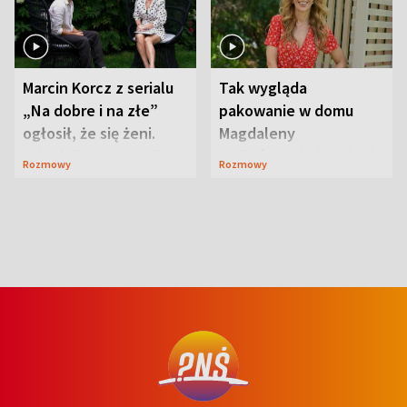
Marcin Korcz z serialu
Tak wygląda
„Na dobre i na złe”
pakowanie w domu
ogłosił, że się żeni.
Magdaleny
Zdradził, co zmienił
Waligórskiej-Lisieckiej.
Rozmowy
Rozmowy
syn
Mąż nie odpuszcza