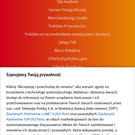
Dla mediów
Serwis fotograficzny
Merchandising (znaki)
Polityka Prywatności
Polityka przeciwdziałania nadużyciom i korupcji
Sklep TVP
Biuro Reklamy
Oferta Dystrybucyjna
Oferta Handlowa
Dostępność
Szanujemy Twoją prywatność
Moje zgody
Kliknij "Akceptuję i przechodzę do serwisu", aby wyrazić zgody na
Procedura zgłoszeń wewnętrznych
korzystanie z technologii automatycznego śledzenia i zbierania danych,
dostęp do informacji na Twoim urządzeniu końcowym i ich
przechowywanie oraz na przetwarzanie Twoich danych osobowych przez
nas, czyli Telewizję Polską S.A. w likwidacji (zwaną dalej również „TVP”),
Zaufanych Partnerów z IAB* (1201 firm)
oraz pozostałych
Zaufanych
Partnerów TVP (93 firm)
, w celach marketingowych (w tym do
zautomatyzowanego dopasowania reklam do Twoich zainteresowań i
mierzenia ich skuteczności) i pozostałych, które wskazujemy poniżej, a