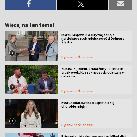
Więcej na ten temat
Marek Krajewski odkrywa jedną z
najciekawszych miejscowości Dolnego
Śląska
Pytanie na Śniadanie
Łukasz z „Rolnik szuka żony” o cenach
truskawek. Koszty i pogoda uderzają w
rolników
Pytanie na Śniadanie
Ewa Chodakowska o tajemniczej
chorobie mięśni
Pytanie na Śniadanie
Biżuteria – idealny prezent na Mikołajki i