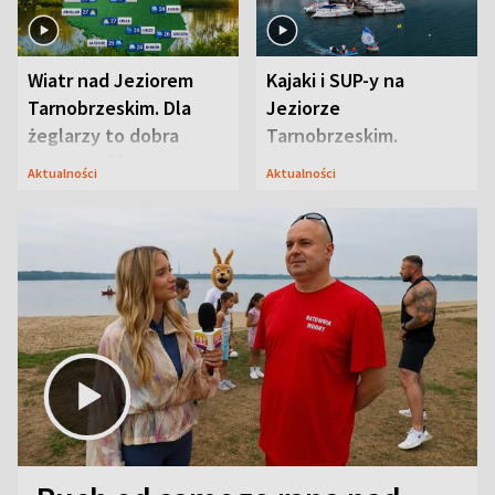
Wiatr nad Jeziorem
Kajaki i SUP-y na
Tarnobrzeskim. Dla
Jeziorze
żeglarzy to dobra
Tarnobrzeskim.
wiadomość
Przyrodnicy zwracają
Aktualności
Aktualności
uwagę na coś jeszcze