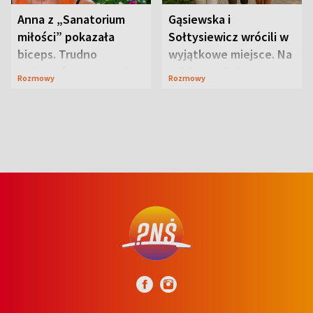
Anna z „Sanatorium
Gąsiewska i
miłości” pokazała
Sołtysiewicz wrócili w
biceps. Trudno
wyjątkowe miejsce. Na
uwierzyć, co przeszła
szlaku czekał
Rozmowy
Rozmowy
wcześniej
niedźwiedź