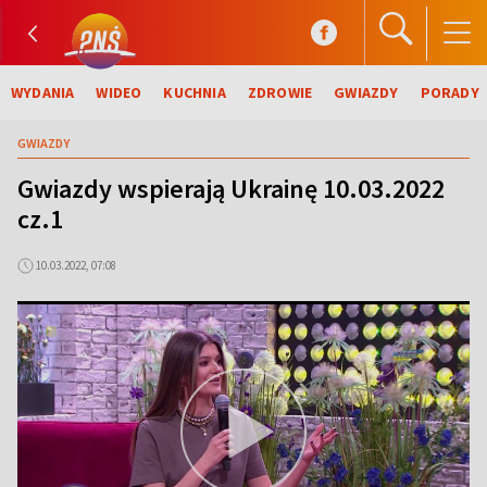
WYDANIA
WIDEO
KUCHNIA
ZDROWIE
GWIAZDY
PORADY
GWIAZDY
Gwiazdy wspierają Ukrainę 10.03.2022
cz.1
10.03.2022, 07:08