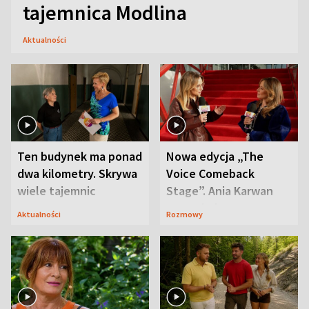
tajemnica Modlina
Aktualności
Ten budynek ma ponad
Nowa edycja „The
dwa kilometry. Skrywa
Voice Comeback
wiele tajemnic
Stage”. Ania Karwan
zapowiada
Aktualności
Rozmowy
niespodzianki