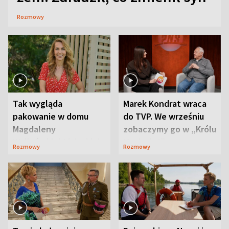
Rozmowy
Tak wygląda
Marek Kondrat wraca
pakowanie w domu
do TVP. We wrześniu
Magdaleny
zobaczymy go w „Królu
Waligórskiej-Lisieckiej.
Maciusiu I”
Rozmowy
Rozmowy
Mąż nie odpuszcza