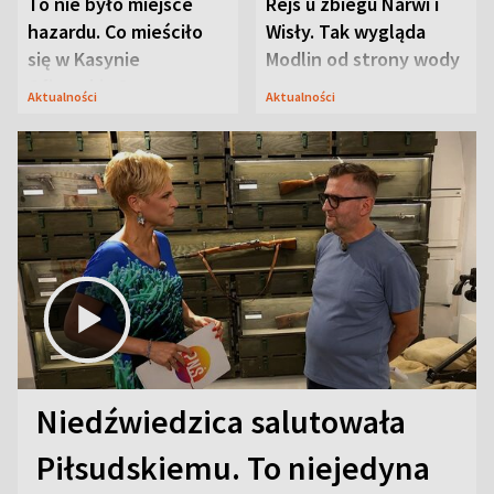
To nie było miejsce
Rejs u zbiegu Narwi i
hazardu. Co mieściło
Wisły. Tak wygląda
się w Kasynie
Modlin od strony wody
Oficerskim?
Aktualności
Aktualności
Niedźwiedzica salutowała
Piłsudskiemu. To niejedyna