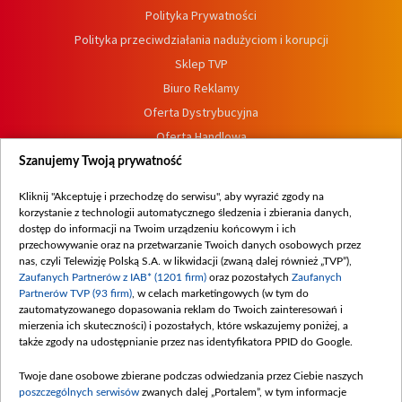
Polityka Prywatności
Polityka przeciwdziałania nadużyciom i korupcji
Sklep TVP
Biuro Reklamy
Oferta Dystrybucyjna
Oferta Handlowa
Dostępność
Szanujemy Twoją prywatność
Moje zgody
Kliknij "Akceptuję i przechodzę do serwisu", aby wyrazić zgody na
Procedura zgłoszeń wewnętrznych
korzystanie z technologii automatycznego śledzenia i zbierania danych,
dostęp do informacji na Twoim urządzeniu końcowym i ich
przechowywanie oraz na przetwarzanie Twoich danych osobowych przez
nas, czyli Telewizję Polską S.A. w likwidacji (zwaną dalej również „TVP”),
Zaufanych Partnerów z IAB* (1201 firm)
oraz pozostałych
Zaufanych
Partnerów TVP (93 firm)
, w celach marketingowych (w tym do
zautomatyzowanego dopasowania reklam do Twoich zainteresowań i
mierzenia ich skuteczności) i pozostałych, które wskazujemy poniżej, a
także zgody na udostępnianie przez nas identyfikatora PPID do Google.
Twoje dane osobowe zbierane podczas odwiedzania przez Ciebie naszych
poszczególnych serwisów
zwanych dalej „Portalem”, w tym informacje