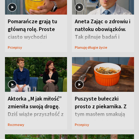
Pomarańcze grają tu
Aneta Zając o zdrowiu i
główną rolę. Proste
natłoku obowiązków.
ciasto wychodzi
Tak pilnuje badań i
wyjątkowo wilgotne
wizyt
Przepisy
Planuję długie życie
Aktorka „M jak miłość”
Puszyste bułeczki
zmieniła swoją drogę.
prosto z piekarnika. Z
Dziś wiąże przyszłość z
tym masłem smakują
neurobiologią
jeszcze lepiej
Rozmowy
Przepisy