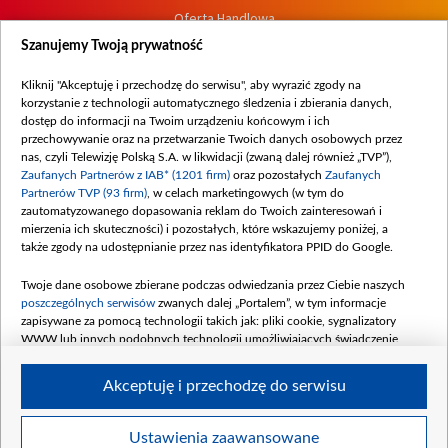
Oferta Handlowa
Dostępność
Szanujemy Twoją prywatność
Moje zgody
Kliknij "Akceptuję i przechodzę do serwisu", aby wyrazić zgody na
Procedura zgłoszeń wewnętrznych
korzystanie z technologii automatycznego śledzenia i zbierania danych,
dostęp do informacji na Twoim urządzeniu końcowym i ich
przechowywanie oraz na przetwarzanie Twoich danych osobowych przez
nas, czyli Telewizję Polską S.A. w likwidacji (zwaną dalej również „TVP”),
Zaufanych Partnerów z IAB* (1201 firm)
oraz pozostałych
Zaufanych
Partnerów TVP (93 firm)
, w celach marketingowych (w tym do
zautomatyzowanego dopasowania reklam do Twoich zainteresowań i
mierzenia ich skuteczności) i pozostałych, które wskazujemy poniżej, a
także zgody na udostępnianie przez nas identyfikatora PPID do Google.
Twoje dane osobowe zbierane podczas odwiedzania przez Ciebie naszych
poszczególnych serwisów
zwanych dalej „Portalem”, w tym informacje
zapisywane za pomocą technologii takich jak: pliki cookie, sygnalizatory
WWW lub innych podobnych technologii umożliwiających świadczenie
dopasowanych i bezpiecznych usług, personalizację treści oraz reklam,
udostępnianie funkcji mediów społecznościowych oraz analizowanie ruchu
Akceptuję i przechodzę do serwisu
w Internecie.
Twoje dane osobowe zbierane podczas odwiedzania przez Ciebie
Ustawienia zaawansowane