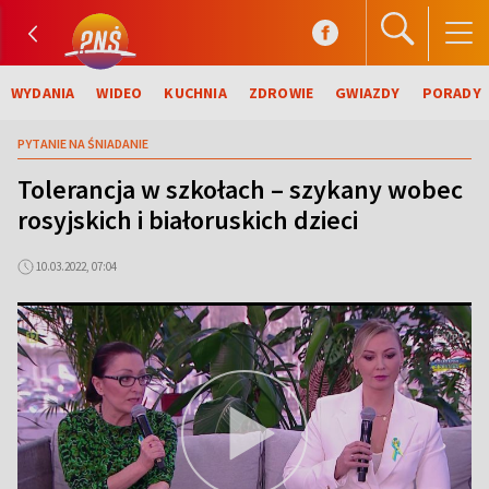
WYDANIA
WIDEO
KUCHNIA
ZDROWIE
GWIAZDY
PORADY
PYTANIE NA ŚNIADANIE
Tolerancja w szkołach – szykany wobec
rosyjskich i białoruskich dzieci
10.03.2022, 07:04