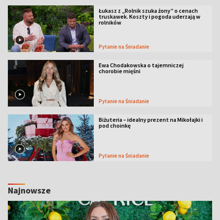
Łukasz z „Rolnik szuka żony” o cenach
truskawek. Koszty i pogoda uderzają w
rolników
Pytanie na Śniadanie
Ewa Chodakowska o tajemniczej
chorobie mięśni
Pytanie na Śniadanie
Biżuteria – idealny prezent na Mikołajki i
pod choinkę
Pytanie na Śniadanie
Najnowsze