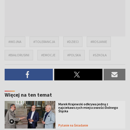
#WOJNA
#TOLERANCJA
#DZIECI
#ROSJANIE
#BIAŁORUSINI
#EMOCJE
#POLSKA
#SZKOŁA
Więcej na ten temat
Marek Krajewski odkrywa jedną z
najciekawszych miejscowości Dolnego
Śląska
Pytanie na Śniadanie