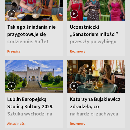
Takiego śniadania nie
Uczestniczki
przygotowuje się
„Sanatorium miłości”
codziennie. Suflet
przeszły po wybiegu.
serowy zachwyca
Te stylizacje
Przepisy
Rozmowy
smakiem
przyciągały wzrok
Lublin Europejską
Katarzyna Bujakiewicz
Stolicą Kultury 2029.
zdradziła, co
Sztuka wychodzi na
najbardziej zachwyca
ulice
ją w Lublinie
Aktualności
Rozmowy