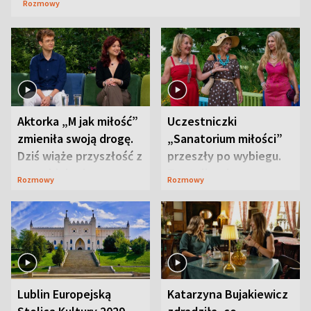
Rozmowy
Aktorka „M jak miłość”
Uczestniczki
zmieniła swoją drogę.
„Sanatorium miłości”
Dziś wiąże przyszłość z
przeszły po wybiegu.
neurobiologią
Te stylizacje
Rozmowy
Rozmowy
przyciągały wzrok
Lublin Europejską
Katarzyna Bujakiewicz