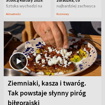
Stolicą Kultury 2029.
zdradziła, co
Sztuka wychodzi na
najbardziej zachwyca
ulice
ją w Lublinie
Aktualności
Rozmowy
Ziemniaki, kasza i twaróg.
Tak powstaje słynny piróg
biłgorajski