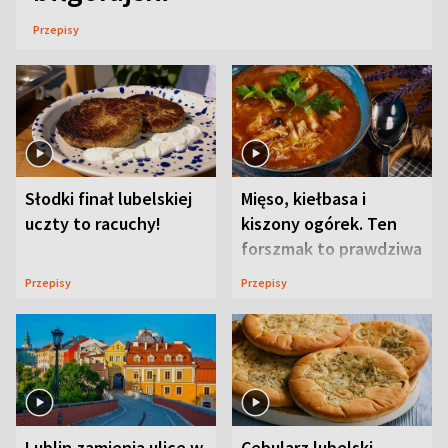
Przepisy
Słodki finał lubelskiej
Mięso, kiełbasa i
uczty to racuchy!
kiszony ogórek. Ten
forszmak to prawdziwa
uczta
Przepisy
Przepisy
Lublin zamienia ulice w
Cebularz lubelski.