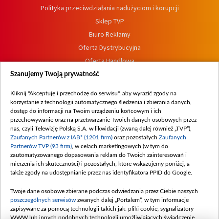
Polityka przeciwdziałania nadużyciom i korupcji
Sklep TVP
Biuro Reklamy
Oferta Dystrybucyjna
Oferta Handlowa
Dostępność
Szanujemy Twoją prywatność
Moje zgody
Kliknij "Akceptuję i przechodzę do serwisu", aby wyrazić zgody na
Procedura zgłoszeń wewnętrznych
korzystanie z technologii automatycznego śledzenia i zbierania danych,
dostęp do informacji na Twoim urządzeniu końcowym i ich
przechowywanie oraz na przetwarzanie Twoich danych osobowych przez
nas, czyli Telewizję Polską S.A. w likwidacji (zwaną dalej również „TVP”),
Zaufanych Partnerów z IAB* (1201 firm)
oraz pozostałych
Zaufanych
Partnerów TVP (93 firm)
, w celach marketingowych (w tym do
zautomatyzowanego dopasowania reklam do Twoich zainteresowań i
mierzenia ich skuteczności) i pozostałych, które wskazujemy poniżej, a
także zgody na udostępnianie przez nas identyfikatora PPID do Google.
Twoje dane osobowe zbierane podczas odwiedzania przez Ciebie naszych
poszczególnych serwisów
zwanych dalej „Portalem”, w tym informacje
zapisywane za pomocą technologii takich jak: pliki cookie, sygnalizatory
WWW lub innych podobnych technologii umożliwiających świadczenie