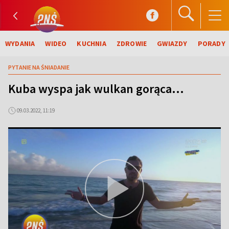
WYDANIA
WIDEO
KUCHNIA
ZDROWIE
GWIAZDY
PORADY
PYTANIE NA ŚNIADANIE
Kuba wyspa jak wulkan gorąca...
09.03.2022, 11:19