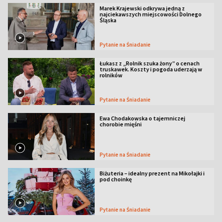
Marek Krajewski odkrywa jedną z
najciekawszych miejscowości Dolnego
Śląska
Pytanie na Śniadanie
Łukasz z „Rolnik szuka żony” o cenach
truskawek. Koszty i pogoda uderzają w
rolników
Pytanie na Śniadanie
Ewa Chodakowska o tajemniczej
chorobie mięśni
Pytanie na Śniadanie
Biżuteria – idealny prezent na Mikołajki i
pod choinkę
Pytanie na Śniadanie