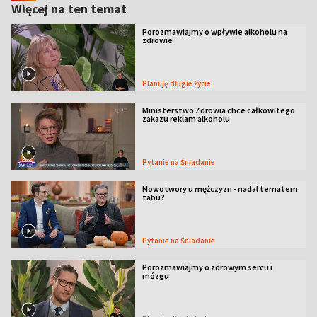
Więcej na ten temat
Porozmawiajmy o wpływie alkoholu na
zdrowie
Planuję długie życie
Ministerstwo Zdrowia chce całkowitego
zakazu reklam alkoholu
Pytanie na Śniadanie
Nowotwory u mężczyzn - nadal tematem
tabu?
Pytanie na Śniadanie
Porozmawiajmy o zdrowym sercu i
mózgu