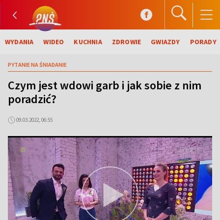
WYDANIA
WIDEO
KUCHNIA
ZDROWIE
GWIAZDY
PORADY
PYTANIE NA ŚNIADANIE
Czym jest wdowi garb i jak sobie z nim
poradzić?
09.03.2022, 06:55