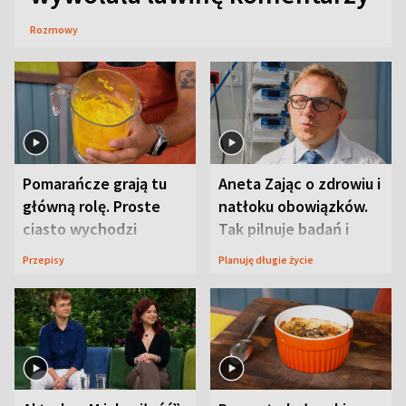
Rozmowy
Pomarańcze grają tu
Aneta Zając o zdrowiu i
główną rolę. Proste
natłoku obowiązków.
ciasto wychodzi
Tak pilnuje badań i
wyjątkowo wilgotne
wizyt
Przepisy
Planuję długie życie