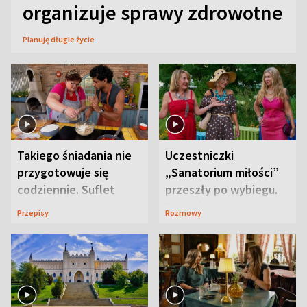
organizuje sprawy zdrowotne
Planuję długie życie
Takiego śniadania nie
Uczestniczki
przygotowuje się
„Sanatorium miłości”
codziennie. Suflet
przeszły po wybiegu.
serowy zachwyca
Te stylizacje
Przepisy
Rozmowy
smakiem
przyciągały wzrok