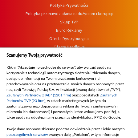
Polityka Prywatności
Polityka przeciwdziałania nadużyciom i korupcji
Sklep TVP
Biuro Reklamy
Oferta Dystrybucyjna
Oferta Handlowa
Dostępność
Szanujemy Twoją prywatność
Moje zgody
Kliknij "Akceptuję i przechodzę do serwisu", aby wyrazić zgody na
Procedura zgłoszeń wewnętrznych
korzystanie z technologii automatycznego śledzenia i zbierania danych,
dostęp do informacji na Twoim urządzeniu końcowym i ich
przechowywanie oraz na przetwarzanie Twoich danych osobowych przez
nas, czyli Telewizję Polską S.A. w likwidacji (zwaną dalej również „TVP”),
Zaufanych Partnerów z IAB* (1201 firm)
oraz pozostałych
Zaufanych
Partnerów TVP (93 firm)
, w celach marketingowych (w tym do
zautomatyzowanego dopasowania reklam do Twoich zainteresowań i
mierzenia ich skuteczności) i pozostałych, które wskazujemy poniżej, a
także zgody na udostępnianie przez nas identyfikatora PPID do Google.
Twoje dane osobowe zbierane podczas odwiedzania przez Ciebie naszych
poszczególnych serwisów
zwanych dalej „Portalem”, w tym informacje