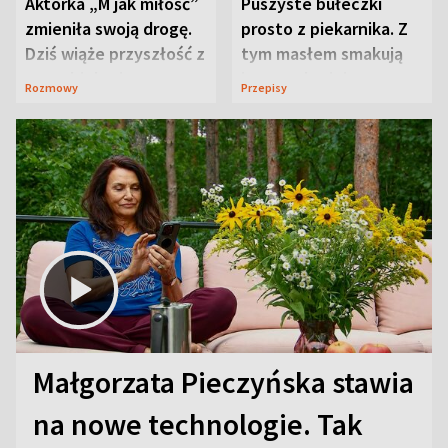
Aktorka „M jak miłość”
Puszyste bułeczki
zmieniła swoją drogę.
prosto z piekarnika. Z
Dziś wiąże przyszłość z
tym masłem smakują
neurobiologią
jeszcze lepiej
Rozmowy
Przepisy
Małgorzata Pieczyńska stawia
na nowe technologie. Tak