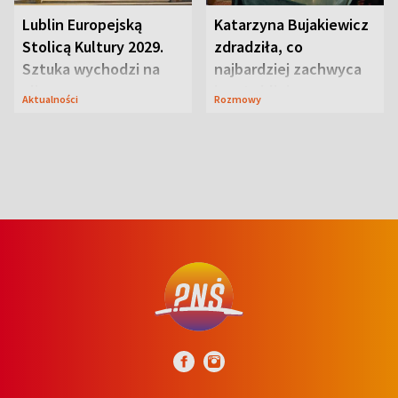
Lublin Europejską
Katarzyna Bujakiewicz
Stolicą Kultury 2029.
zdradziła, co
Sztuka wychodzi na
najbardziej zachwyca
ulice
ją w Lublinie
Aktualności
Rozmowy