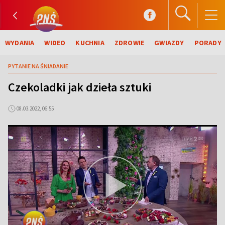
WYDANIA
WIDEO
KUCHNIA
ZDROWIE
GWIAZDY
PORADY
PYTANIE NA ŚNIADANIE
Czekoladki jak dzieła sztuki
08.03.2022, 06:55