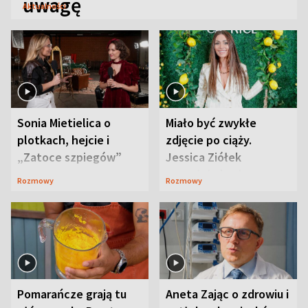
uwagę
Aktualności
Sonia Mietielica o
Miało być zwykłe
plotkach, hejcie i
zdjęcie po ciąży.
„Zatoce szpiegów”
Jessica Ziółek
wywołała lawinę
Rozmowy
Rozmowy
komentarzy
Pomarańcze grają tu
Aneta Zając o zdrowiu i