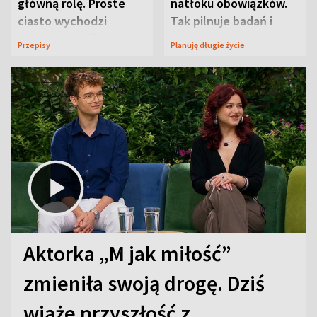
główną rolę. Proste
natłoku obowiązków.
ciasto wychodzi
Tak pilnuje badań i
wyjątkowo wilgotne
wizyt
Przepisy
Planuję długie życie
Aktorka „M jak miłość”
zmieniła swoją drogę. Dziś
wiąże przyszłość z