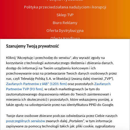
Polityka przeciwdziałania nadużyciom i korupcji
Sklep TVP
Biuro Reklamy
Oferta Dystrybucyjna
Oferta Handlowa
Dostępność
Szanujemy Twoją prywatność
Moje zgody
Kliknij "Akceptuję i przechodzę do serwisu", aby wyrazić zgody na
Procedura zgłoszeń wewnętrznych
korzystanie z technologii automatycznego śledzenia i zbierania danych,
dostęp do informacji na Twoim urządzeniu końcowym i ich
przechowywanie oraz na przetwarzanie Twoich danych osobowych przez
nas, czyli Telewizję Polską S.A. w likwidacji (zwaną dalej również „TVP”),
Zaufanych Partnerów z IAB* (1201 firm)
oraz pozostałych
Zaufanych
Partnerów TVP (93 firm)
, w celach marketingowych (w tym do
zautomatyzowanego dopasowania reklam do Twoich zainteresowań i
mierzenia ich skuteczności) i pozostałych, które wskazujemy poniżej, a
także zgody na udostępnianie przez nas identyfikatora PPID do Google.
Twoje dane osobowe zbierane podczas odwiedzania przez Ciebie naszych
poszczególnych serwisów
zwanych dalej „Portalem”, w tym informacje
zapisywane za pomocą technologii takich jak: pliki cookie, sygnalizatory