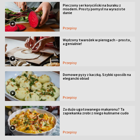
Pieczony ser koryciński na buraku z
miodem. Prosty pomysł na wyraziste
danie
Przepisy
Wędzony twarożek w pierogach – prosto,
a genialnie!
Przepisy
Domowe pyzy z kaczką. Szybki sposób na
elegancki obiad
Przepisy
Za dużo ugotowanego makaronu? Ta
zapiekanka zrobi z niego kulinarne cudo
Przepisy