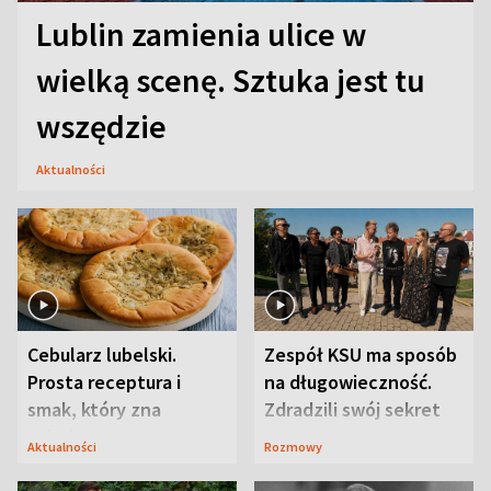
Lublin zamienia ulice w
wielką scenę. Sztuka jest tu
wszędzie
Aktualności
Cebularz lubelski.
Zespół KSU ma sposób
Prosta receptura i
na długowieczność.
smak, który zna
Zdradzili swój sekret
Lubelszczyzna
Aktualności
Rozmowy