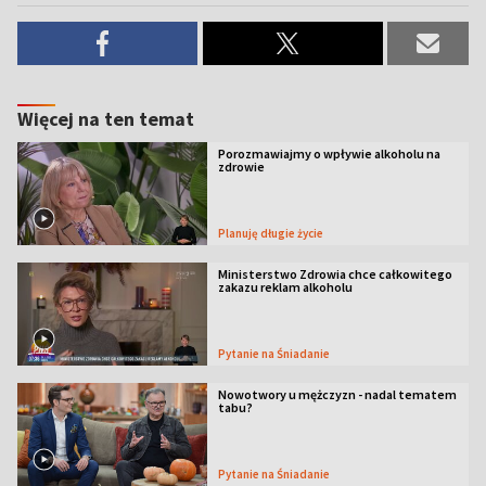
Więcej na ten temat
Porozmawiajmy o wpływie alkoholu na
zdrowie
Planuję długie życie
Ministerstwo Zdrowia chce całkowitego
zakazu reklam alkoholu
Pytanie na Śniadanie
Nowotwory u mężczyzn - nadal tematem
tabu?
Pytanie na Śniadanie