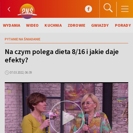
WYDANIA
WIDEO
KUCHNIA
ZDROWIE
GWIAZDY
PORADY
PYTANIE NA ŚNIADANIE
Na czym polega dieta 8/16 i jakie daje
efekty?
07.03.2022, 06:39