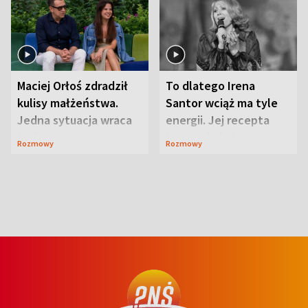
Maciej Orłoś zdradził
To dlatego Irena
kulisy małżeństwa.
Santor wciąż ma tyle
Jedna sytuacja wraca
energii. Jej recepta
jak bumerang
jest zaskakująco
Rozmowy
Rozmowy
prosta