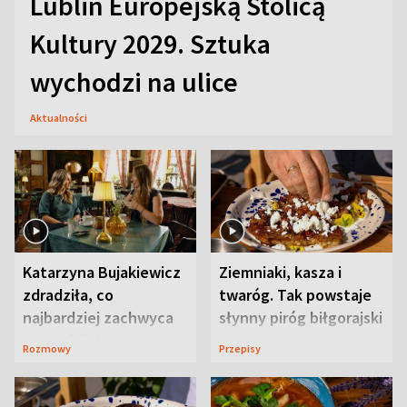
Lublin Europejską Stolicą
Kultury 2029. Sztuka
wychodzi na ulice
Aktualności
Katarzyna Bujakiewicz
Ziemniaki, kasza i
zdradziła, co
twaróg. Tak powstaje
najbardziej zachwyca
słynny piróg biłgorajski
ją w Lublinie
Rozmowy
Przepisy