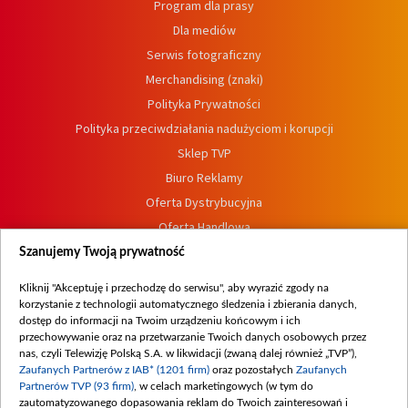
Program dla prasy
Dla mediów
Serwis fotograficzny
Merchandising (znaki)
Polityka Prywatności
Polityka przeciwdziałania nadużyciom i korupcji
Sklep TVP
Biuro Reklamy
Oferta Dystrybucyjna
Oferta Handlowa
Dostępność
Szanujemy Twoją prywatność
Moje zgody
Kliknij "Akceptuję i przechodzę do serwisu", aby wyrazić zgody na
Procedura zgłoszeń wewnętrznych
korzystanie z technologii automatycznego śledzenia i zbierania danych,
dostęp do informacji na Twoim urządzeniu końcowym i ich
przechowywanie oraz na przetwarzanie Twoich danych osobowych przez
nas, czyli Telewizję Polską S.A. w likwidacji (zwaną dalej również „TVP”),
Zaufanych Partnerów z IAB* (1201 firm)
oraz pozostałych
Zaufanych
Partnerów TVP (93 firm)
, w celach marketingowych (w tym do
zautomatyzowanego dopasowania reklam do Twoich zainteresowań i