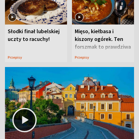
Słodki finał lubelskiej
Mięso, kiełbasa i
uczty to racuchy!
kiszony ogórek. Ten
forszmak to prawdziwa
uczta
Przepisy
Przepisy