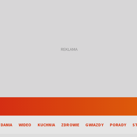
DANIA
WIDEO
KUCHNIA
ZDROWIE
GWIAZDY
PORADY
S