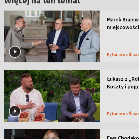
Więcej na ten temat
Marek Krajew
miejscowości
Pytanie na Śnia
Łukasz z „Ro
Koszty i pog
Pytanie na Śnia
Ewa Chodakow