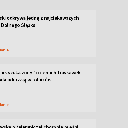
ski odkrywa jedną z najciekawszych
 Dolnego Śląska
danie
lnik szuka żony” o cenach truskawek.
oda uderzają w rolników
danie
ska o tajemniczej chorobie mięśni