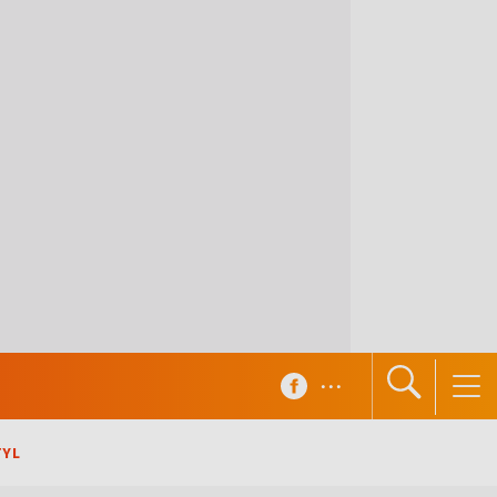
...
TYL