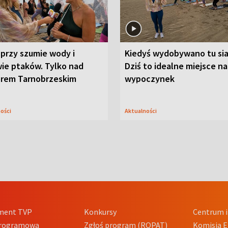
przy szumie wody i
Kiedyś wydobywano tu sia
ie ptaków. Tylko nad
Dziś to idealne miejsce na
orem Tarnobrzeskim
wypoczynek
ności
Aktualności
ment TVP
Konkursy
Centrum i
Programowa
Zgłoś program (ROPAT)
Komisja E