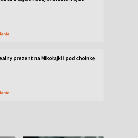
danie
dealny prezent na Mikołajki i pod choinkę
danie