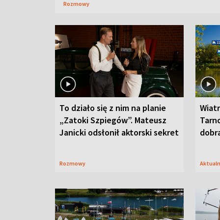
Rozmowy
To działo się z nim na planie
Wiat
„Zatoki Szpiegów”. Mateusz
Tarno
Janicki odsłonił aktorski sekret
dobr
Rozmowy
Aktual