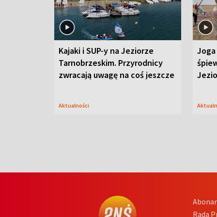
Kajaki i SUP-y na Jeziorze
Joga 
Tarnobrzeskim. Przyrodnicy
śpiew
zwracają uwagę na coś jeszcze
Jezi
Aktualności
Aktual
Abona
Rada 