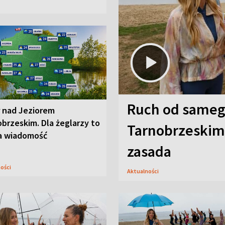
Ruch od sameg
r nad Jeziorem
brzeskim. Dla żeglarzy to
Tarnobrzeskim,
a wiadomość
zasada
ności
Aktualności