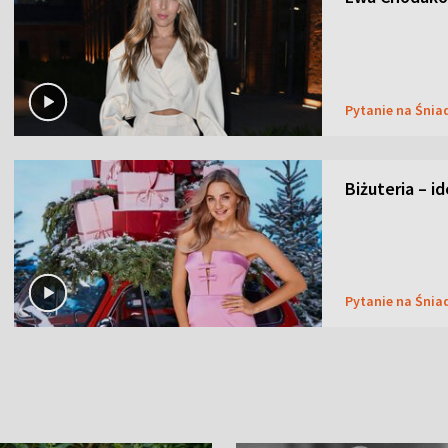
Pytanie na Śnia
Biżuteria – i
Pytanie na Śnia