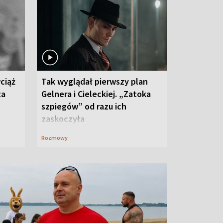
ciąż
Tak wyglądał pierwszy plan
ta
Gelnera i Cieleckiej. „Zatoka
szpiegów” od razu ich
zaskoczyła
Rozmowy