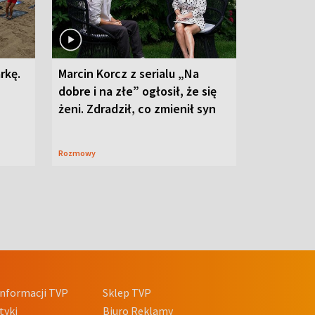
rkę.
Marcin Korcz z serialu „Na
dobre i na złe” ogłosił, że się
żeni. Zdradził, co zmienił syn
Rozmowy
nformacji TVP
Sklep TVP
tyki
Biuro Reklamy