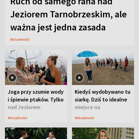
Ruch od samego rana nad
Jeziorem Tarnobrzeskim, ale
ważna jest jedna zasada
Aktualności
Joga przy szumie wody
Kiedyś wydobywano tu
i śpiewie ptaków. Tylko
siarkę. Dziś to idealne
nad Jeziorem
miejsce na
Tarnobrzeskim
wypoczynek
Aktualności
Aktualności