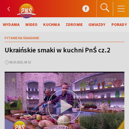
WYDANIA
WIDEO
KUCHNIA
ZDROWIE
GWIAZDY
PORADY
PYTANIE NA ŚNIADANIE
Ukraińskie smaki w kuchni PnŚ cz.2
06.03.2022, 08:52