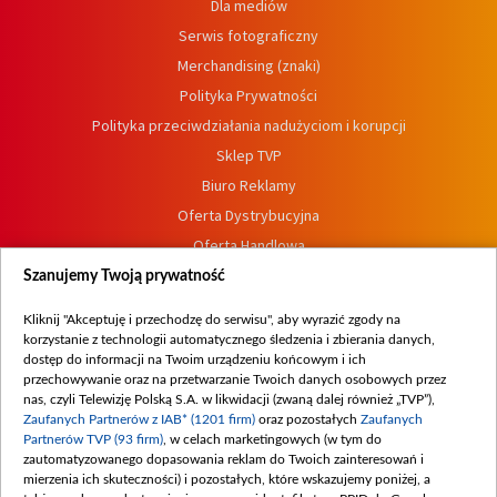
Dla mediów
Serwis fotograficzny
Merchandising (znaki)
Polityka Prywatności
Polityka przeciwdziałania nadużyciom i korupcji
Sklep TVP
Biuro Reklamy
Oferta Dystrybucyjna
Oferta Handlowa
Dostępność
Szanujemy Twoją prywatność
Moje zgody
Kliknij "Akceptuję i przechodzę do serwisu", aby wyrazić zgody na
Procedura zgłoszeń wewnętrznych
korzystanie z technologii automatycznego śledzenia i zbierania danych,
dostęp do informacji na Twoim urządzeniu końcowym i ich
przechowywanie oraz na przetwarzanie Twoich danych osobowych przez
nas, czyli Telewizję Polską S.A. w likwidacji (zwaną dalej również „TVP”),
Zaufanych Partnerów z IAB* (1201 firm)
oraz pozostałych
Zaufanych
Partnerów TVP (93 firm)
, w celach marketingowych (w tym do
zautomatyzowanego dopasowania reklam do Twoich zainteresowań i
mierzenia ich skuteczności) i pozostałych, które wskazujemy poniżej, a