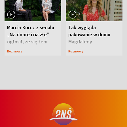
Marcin Korcz z serialu
Tak wygląda
„Na dobre i na złe”
pakowanie w domu
ogłosił, że się żeni.
Magdaleny
Zdradził, co zmienił
Waligórskiej-Lisieckiej.
Rozmowy
Rozmowy
syn
Mąż nie odpuszcza