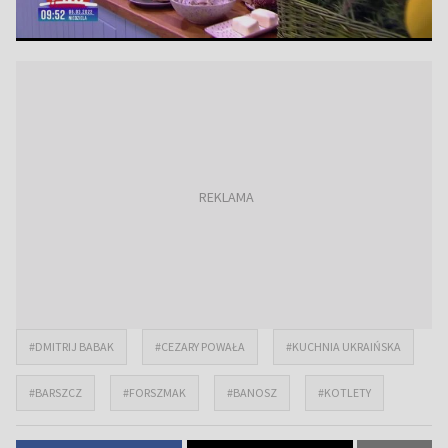
#DMITRIJ BABAK
#CEZARY POWAŁA
#KUCHNIA UKRAIŃSKA
#BARSZCZ
#FORSZMAK
#BANOSZ
#KOTLETY