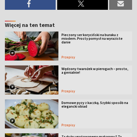
Więcej na ten temat
Pieczony ser koryciński na buraku z
miodem. Prosty pomysł na wyraziste
danie
Przepisy
Wędzony twarożek w pierogach – prosto,
a genialnie!
Przepisy
Domowe pyzy z kaczką. Szybki sposób na
elegancki obiad
Przepisy
Za dużo ugotowanego makaronu? Ta