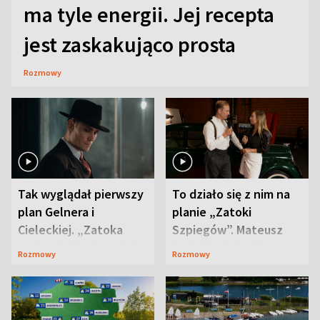
ma tyle energii. Jej recepta
jest zaskakująco prosta
Rozmowy
Tak wyglądał pierwszy
To działo się z nim na
plan Gelnera i
planie „Zatoki
Cieleckiej. „Zatoka
Szpiegów”. Mateusz
szpiegów” od razu ich
Janicki odsłonił
Rozmowy
Rozmowy
zaskoczyła
aktorski sekret