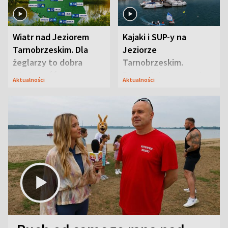
Wiatr nad Jeziorem
Kajaki i SUP-y na
Tarnobrzeskim. Dla
Jeziorze
żeglarzy to dobra
Tarnobrzeskim.
wiadomość
Przyrodnicy zwracają
Aktualności
Aktualności
uwagę na coś jeszcze