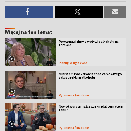
Więcej na ten temat
Porozmawiajmy o wpływie alkoholu na
zdrowie
Planuję długie życie
Ministerstwo Zdrowia chce całkowitego
zakazu reklam alkoholu
Pytanie na Śniadanie
Nowotwory u mężczyzn - nadal tematem
tabu?
Pytanie na Śniadanie