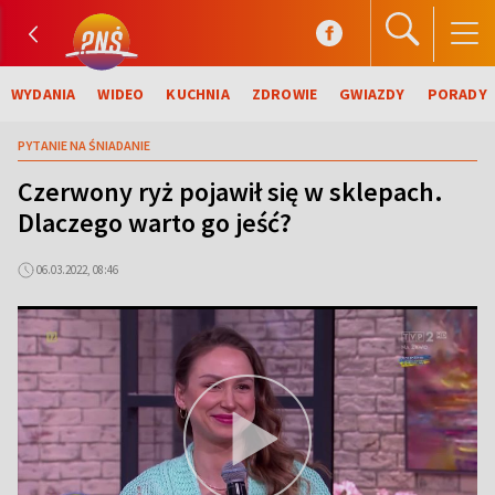
WYDANIA
WIDEO
KUCHNIA
ZDROWIE
GWIAZDY
PORADY
PYTANIE NA ŚNIADANIE
Czerwony ryż pojawił się w sklepach.
Dlaczego warto go jeść?
06.03.2022, 08:46