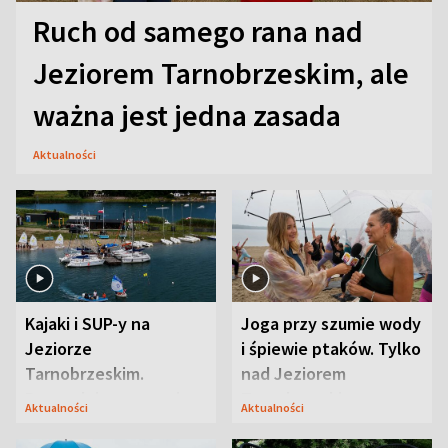
Ruch od samego rana nad
Jeziorem Tarnobrzeskim, ale
ważna jest jedna zasada
Aktualności
Kajaki i SUP-y na
Joga przy szumie wody
Jeziorze
i śpiewie ptaków. Tylko
Tarnobrzeskim.
nad Jeziorem
Przyrodnicy zwracają
Tarnobrzeskim
Aktualności
Aktualności
uwagę na coś jeszcze