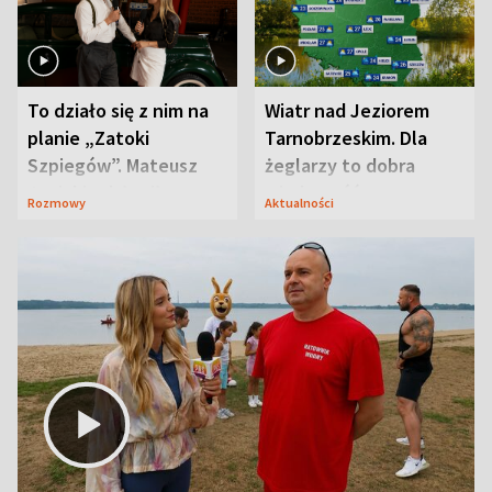
To działo się z nim na
Wiatr nad Jeziorem
planie „Zatoki
Tarnobrzeskim. Dla
Szpiegów”. Mateusz
żeglarzy to dobra
Janicki odsłonił
wiadomość
Rozmowy
Aktualności
aktorski sekret