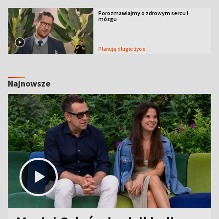
Porozmawiajmy o zdrowym sercu i
mózgu
Planuję długie życie
Najnowsze