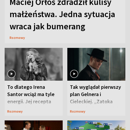
Maciej Orłoś zdradził kulisy
małżeństwa. Jedna sytuacja
wraca jak bumerang
Rozmowy
To dlatego Irena
Tak wyglądał pierwszy
Santor wciąż ma tyle
plan Gelnera i
energii. Jej recepta
Cieleckiej. „Zatoka
jest zaskakująco
szpiegów” od razu ich
Rozmowy
Rozmowy
prosta
zaskoczyła