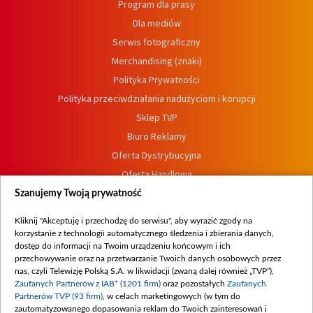
Program dla prasy
Dla mediów
Serwis fotograficzny
Merchandising (znaki)
Polityka Prywatności
Polityka przeciwdziałania nadużyciom i korupcji
Sklep TVP
Biuro Reklamy
Oferta Dystrybucyjna
Oferta Handlowa
Dostępność
Szanujemy Twoją prywatność
Moje zgody
Kliknij "Akceptuję i przechodzę do serwisu", aby wyrazić zgody na
Procedura zgłoszeń wewnętrznych
korzystanie z technologii automatycznego śledzenia i zbierania danych,
dostęp do informacji na Twoim urządzeniu końcowym i ich
przechowywanie oraz na przetwarzanie Twoich danych osobowych przez
nas, czyli Telewizję Polską S.A. w likwidacji (zwaną dalej również „TVP”),
Zaufanych Partnerów z IAB* (1201 firm)
oraz pozostałych
Zaufanych
Partnerów TVP (93 firm)
, w celach marketingowych (w tym do
zautomatyzowanego dopasowania reklam do Twoich zainteresowań i