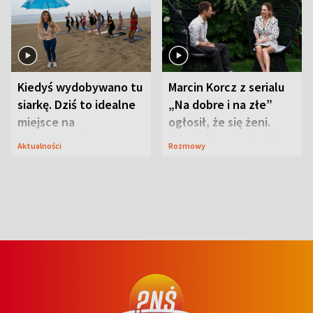
Kiedyś wydobywano tu
Marcin Korcz z serialu
siarkę. Dziś to idealne
„Na dobre i na złe”
miejsce na
ogłosił, że się żeni.
wypoczynek
Zdradził, co zmienił
Aktualności
Rozmowy
syn