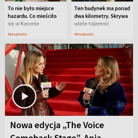
To nie było miejsce
Ten budynek ma ponad
hazardu. Co mieściło
dwa kilometry. Skrywa
się w Kasynie
wiele tajemnic
Oficerskim?
Aktualności
Aktualności
Nowa edycja „The Voice
Comeback Stage”. Ania