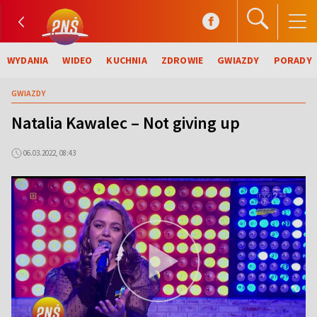
WYDANIA
WIDEO
KUCHNIA
ZDROWIE
GWIAZDY
PORADY
GWIAZDY
Natalia Kawalec – Not giving up
06.03.2022, 08:43