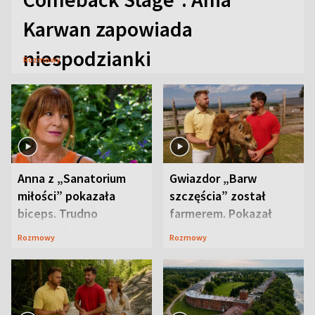
Karwan zapowiada
niespodzianki
Rozmowy
Anna z „Sanatorium
Gwiazdor „Barw
miłości” pokazała
szczęścia” został
biceps. Trudno
farmerem. Pokazał
uwierzyć, co przeszła
swoje niezwykłe
Rozmowy
Rozmowy
wcześniej
ranczo