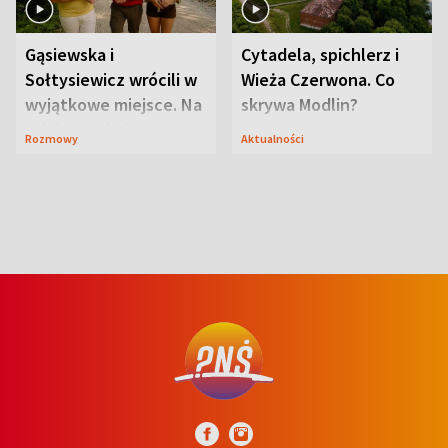
Gąsiewska i
Cytadela, spichlerz i
Sołtysiewicz wrócili w
Wieża Czerwona. Co
wyjątkowe miejsce. Na
skrywa Modlin?
szlaku czekał
Rozmowy
Aktualności
niedźwiedź