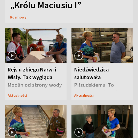
„Królu Maciusiu I”
Rozmowy
Rejs u zbiegu Narwi i
Niedźwiedzica
Wisły. Tak wygląda
salutowała
Modlin od strony wody
Piłsudskiemu. To
niejedyna tajemnica
Aktualności
Aktualności
Modlina