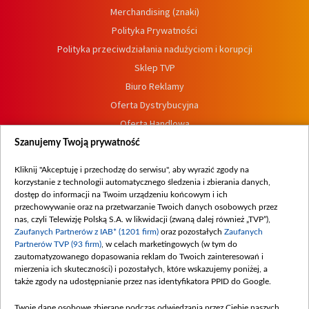
Merchandising (znaki)
Polityka Prywatności
Polityka przeciwdziałania nadużyciom i korupcji
Sklep TVP
Biuro Reklamy
Oferta Dystrybucyjna
Oferta Handlowa
Dostępność
Szanujemy Twoją prywatność
Moje zgody
Kliknij "Akceptuję i przechodzę do serwisu", aby wyrazić zgody na
Procedura zgłoszeń wewnętrznych
korzystanie z technologii automatycznego śledzenia i zbierania danych,
dostęp do informacji na Twoim urządzeniu końcowym i ich
przechowywanie oraz na przetwarzanie Twoich danych osobowych przez
nas, czyli Telewizję Polską S.A. w likwidacji (zwaną dalej również „TVP”),
Zaufanych Partnerów z IAB* (1201 firm)
oraz pozostałych
Zaufanych
Partnerów TVP (93 firm)
, w celach marketingowych (w tym do
zautomatyzowanego dopasowania reklam do Twoich zainteresowań i
mierzenia ich skuteczności) i pozostałych, które wskazujemy poniżej, a
także zgody na udostępnianie przez nas identyfikatora PPID do Google.
Twoje dane osobowe zbierane podczas odwiedzania przez Ciebie naszych