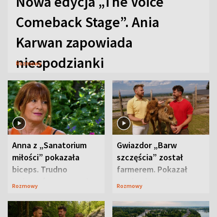
Nowa edycja „The Voice
Comeback Stage”. Ania
Karwan zapowiada
niespodzianki
Rozmowy
Anna z „Sanatorium
Gwiazdor „Barw
miłości” pokazała
szczęścia” został
biceps. Trudno
farmerem. Pokazał
uwierzyć, co przeszła
swoje niezwykłe
Rozmowy
Rozmowy
wcześniej
ranczo