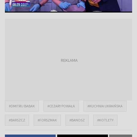
#DMITRIJ BABAK
#CEZARY POWAŁA
#KUCHNIA UKRAIŃSKA
#BARSZCZ
#FORSZMAK
#BANOSZ
#KOTLETY