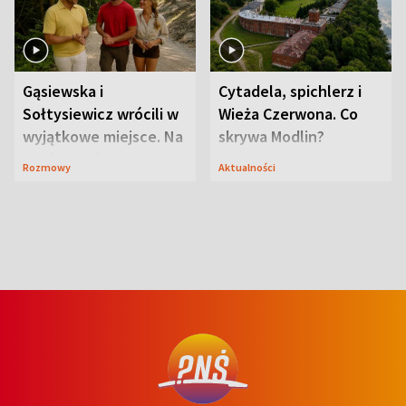
Gąsiewska i
Cytadela, spichlerz i
Sołtysiewicz wrócili w
Wieża Czerwona. Co
wyjątkowe miejsce. Na
skrywa Modlin?
szlaku czekał
Rozmowy
Aktualności
niedźwiedź