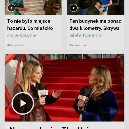
To nie było miejsce
Ten budynek ma ponad
hazardu. Co mieściło
dwa kilometry. Skrywa
się w Kasynie
wiele tajemnic
Oficerskim?
Aktualności
Aktualności