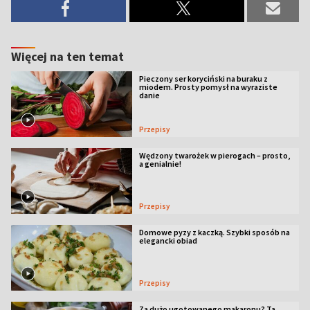
Więcej na ten temat
Pieczony ser koryciński na buraku z
miodem. Prosty pomysł na wyraziste
danie
Przepisy
Wędzony twarożek w pierogach – prosto,
a genialnie!
Przepisy
Domowe pyzy z kaczką. Szybki sposób na
elegancki obiad
Przepisy
Za dużo ugotowanego makaronu? Ta