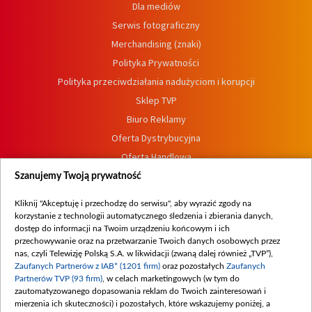
Dla mediów
Serwis fotograficzny
Merchandising (znaki)
Polityka Prywatności
Polityka przeciwdziałania nadużyciom i korupcji
Sklep TVP
Biuro Reklamy
Oferta Dystrybucyjna
Oferta Handlowa
Dostępność
Szanujemy Twoją prywatność
Moje zgody
Kliknij "Akceptuję i przechodzę do serwisu", aby wyrazić zgody na
Procedura zgłoszeń wewnętrznych
korzystanie z technologii automatycznego śledzenia i zbierania danych,
dostęp do informacji na Twoim urządzeniu końcowym i ich
przechowywanie oraz na przetwarzanie Twoich danych osobowych przez
nas, czyli Telewizję Polską S.A. w likwidacji (zwaną dalej również „TVP”),
Zaufanych Partnerów z IAB* (1201 firm)
oraz pozostałych
Zaufanych
Partnerów TVP (93 firm)
, w celach marketingowych (w tym do
zautomatyzowanego dopasowania reklam do Twoich zainteresowań i
mierzenia ich skuteczności) i pozostałych, które wskazujemy poniżej, a