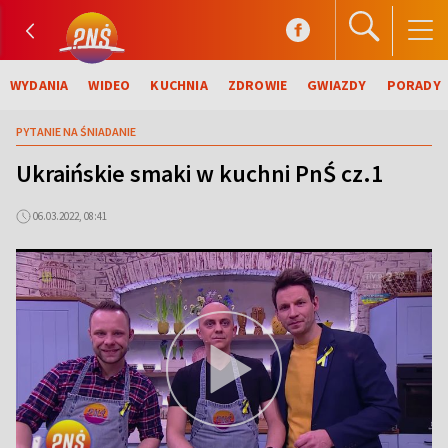
WYDANIA
WIDEO
KUCHNIA
ZDROWIE
GWIAZDY
PORADY
PYTANIE NA ŚNIADANIE
Ukraińskie smaki w kuchni PnŚ cz.1
06.03.2022, 08:41