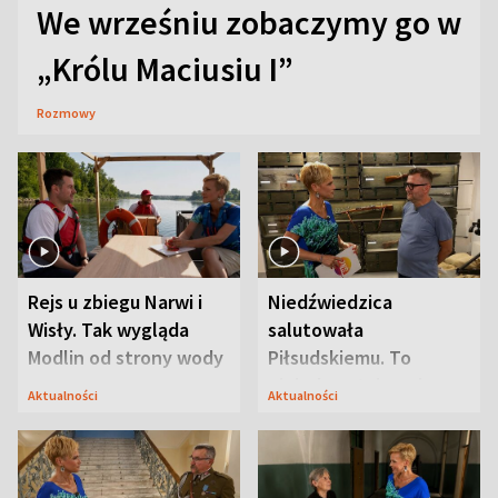
We wrześniu zobaczymy go w
„Królu Maciusiu I”
Rozmowy
Rejs u zbiegu Narwi i
Niedźwiedzica
Wisły. Tak wygląda
salutowała
Modlin od strony wody
Piłsudskiemu. To
niejedyna tajemnica
Aktualności
Aktualności
Modlina