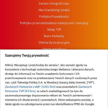
Serwis fotograficzny
Merchandising (znaki)
Polityka Prywatności
Polityka przeciwdziałania nadużyciom i korupcji
Sklep TVP
Biuro Reklamy
Oferta Dystrybucyjna
Oferta Handlowa
Dostępność
Szanujemy Twoją prywatność
Moje zgody
Kliknij "Akceptuję i przechodzę do serwisu", aby wyrazić zgody na
Procedura zgłoszeń wewnętrznych
korzystanie z technologii automatycznego śledzenia i zbierania danych,
dostęp do informacji na Twoim urządzeniu końcowym i ich
przechowywanie oraz na przetwarzanie Twoich danych osobowych przez
nas, czyli Telewizję Polską S.A. w likwidacji (zwaną dalej również „TVP”),
Zaufanych Partnerów z IAB* (1201 firm)
oraz pozostałych
Zaufanych
Partnerów TVP (93 firm)
, w celach marketingowych (w tym do
zautomatyzowanego dopasowania reklam do Twoich zainteresowań i
mierzenia ich skuteczności) i pozostałych, które wskazujemy poniżej, a
także zgody na udostępnianie przez nas identyfikatora PPID do Google.