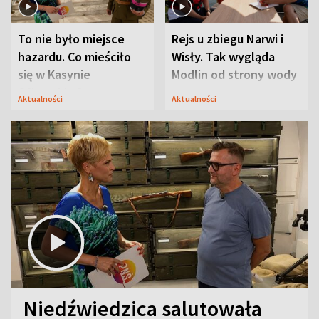
To nie było miejsce
Rejs u zbiegu Narwi i
hazardu. Co mieściło
Wisły. Tak wygląda
się w Kasynie
Modlin od strony wody
Oficerskim?
Aktualności
Aktualności
Niedźwiedzica salutowała