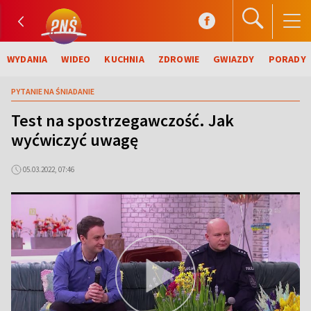
WYDANIA
WIDEO
KUCHNIA
ZDROWIE
GWIAZDY
PORADY
PYTANIE NA ŚNIADANIE
Test na spostrzegawczość. Jak
wyćwiczyć uwagę
05.03.2022, 07:46