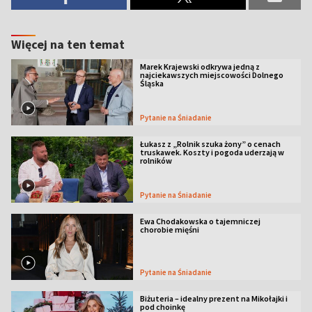
Więcej na ten temat
Marek Krajewski odkrywa jedną z
najciekawszych miejscowości Dolnego
Śląska
Pytanie na Śniadanie
Łukasz z „Rolnik szuka żony” o cenach
truskawek. Koszty i pogoda uderzają w
rolników
Pytanie na Śniadanie
Ewa Chodakowska o tajemniczej
chorobie mięśni
Pytanie na Śniadanie
Biżuteria – idealny prezent na Mikołajki i
pod choinkę