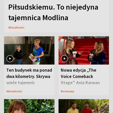
Piłsudskiemu. To niejedyna
tajemnica Modlina
Aktualności
Ten budynek ma ponad
Nowa edycja „The
dwa kilometry. Skrywa
Voice Comeback
wiele tajemnic
Stage”. Ania Karwan
zapowiada
Aktualności
Rozmowy
niespodzianki