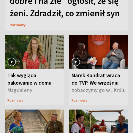
dobre i na złe” ogłosił, że się
żeni. Zdradził, co zmienił syn
Rozmowy
Tak wygląda
Marek Kondrat wraca
pakowanie w domu
do TVP. We wrześniu
Magdaleny
zobaczymy go w „Królu
Waligórskiej-Lisieckiej.
Maciusiu I”
Rozmowy
Rozmowy
Mąż nie odpuszcza