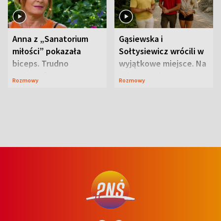
Anna z „Sanatorium
Gąsiewska i
miłości” pokazała
Sołtysiewicz wrócili w
biceps. Trudno
wyjątkowe miejsce. Na
uwierzyć, co przeszła
szlaku czekał
Rozmowy
Rozmowy
wcześniej
niedźwiedź