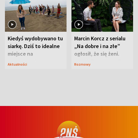
Kiedyś wydobywano tu
Marcin Korcz z serialu
siarkę. Dziś to idealne
„Na dobre i na złe”
miejsce na
ogłosił, że się żeni.
wypoczynek
Zdradził, co zmienił
Aktualności
Rozmowy
syn