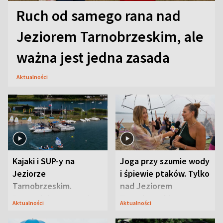
Ruch od samego rana nad
Jeziorem Tarnobrzeskim, ale
ważna jest jedna zasada
Aktualności
Kajaki i SUP-y na
Joga przy szumie wody
Jeziorze
i śpiewie ptaków. Tylko
Tarnobrzeskim.
nad Jeziorem
Przyrodnicy zwracają
Tarnobrzeskim
Aktualności
Aktualności
uwagę na coś jeszcze