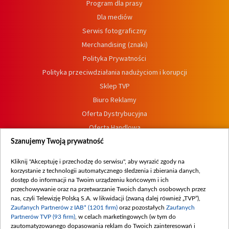
Program dla prasy
Dla mediów
Serwis fotograficzny
Merchandising (znaki)
Polityka Prywatności
Polityka przeciwdziałania nadużyciom i korupcji
Sklep TVP
Biuro Reklamy
Oferta Dystrybucyjna
Oferta Handlowa
Dostępność
Szanujemy Twoją prywatność
Moje zgody
Kliknij "Akceptuję i przechodzę do serwisu", aby wyrazić zgody na
Procedura zgłoszeń wewnętrznych
korzystanie z technologii automatycznego śledzenia i zbierania danych,
dostęp do informacji na Twoim urządzeniu końcowym i ich
przechowywanie oraz na przetwarzanie Twoich danych osobowych przez
nas, czyli Telewizję Polską S.A. w likwidacji (zwaną dalej również „TVP”),
Zaufanych Partnerów z IAB* (1201 firm)
oraz pozostałych
Zaufanych
Partnerów TVP (93 firm)
, w celach marketingowych (w tym do
zautomatyzowanego dopasowania reklam do Twoich zainteresowań i