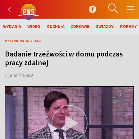
WYDANIA
WIDEO
KUCHNIA
ZDROWIE
GWIAZDY
PORADY
PYTANIE NA ŚNIADANIE
Badanie trzeźwości w domu podczas
pracy zdalnej
04.03.2022, 07:33