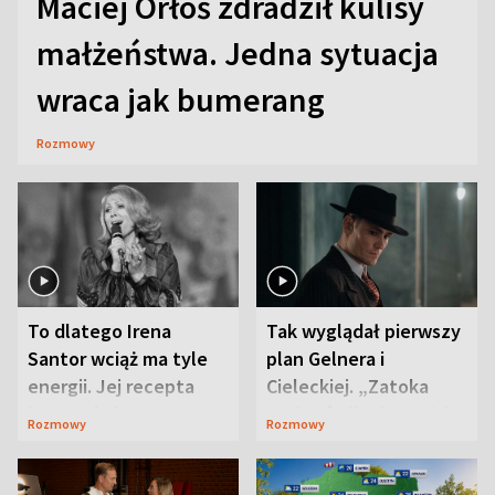
Maciej Orłoś zdradził kulisy
małżeństwa. Jedna sytuacja
wraca jak bumerang
Rozmowy
To dlatego Irena
Tak wyglądał pierwszy
Santor wciąż ma tyle
plan Gelnera i
energii. Jej recepta
Cieleckiej. „Zatoka
jest zaskakująco
szpiegów” od razu ich
Rozmowy
Rozmowy
prosta
zaskoczyła