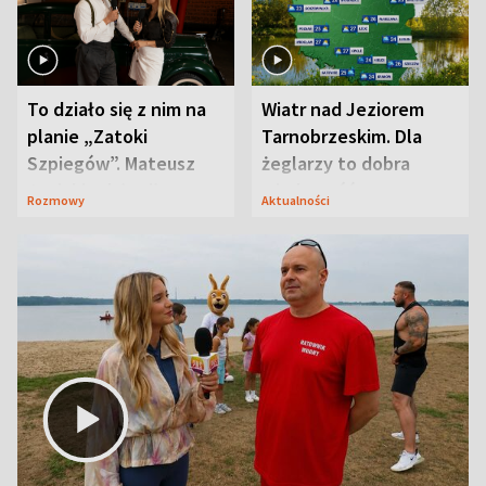
To działo się z nim na
Wiatr nad Jeziorem
planie „Zatoki
Tarnobrzeskim. Dla
Szpiegów”. Mateusz
żeglarzy to dobra
Janicki odsłonił
wiadomość
Rozmowy
Aktualności
aktorski sekret