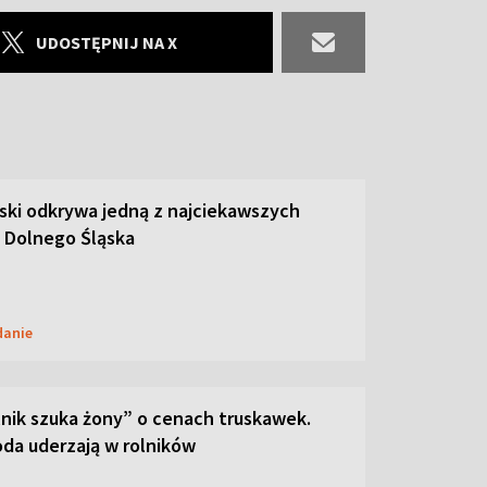
UDOSTĘPNIJ NA X
ski odkrywa jedną z najciekawszych
 Dolnego Śląska
danie
lnik szuka żony” o cenach truskawek.
oda uderzają w rolników