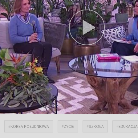
#KOREA POŁUDNIOWA
#ŻYCIE
#SZKOŁA
#EDUKACJA