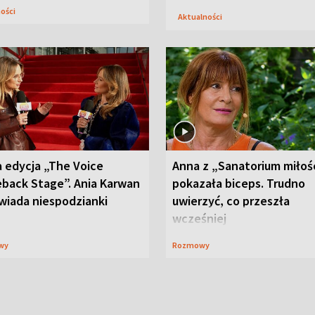
ności
Aktualności
 edycja „The Voice
Anna z „Sanatorium miłoś
back Stage”. Ania Karwan
pokazała biceps. Trudno
wiada niespodzianki
uwierzyć, co przeszła
wcześniej
wy
Rozmowy