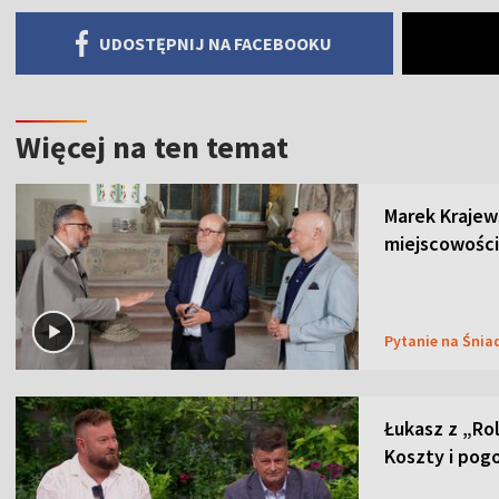
UDOSTĘPNIJ NA FACEBOOKU
Więcej na ten temat
Marek Krajew
miejscowości
Pytanie na Śnia
Łukasz z „Ro
Koszty i pog