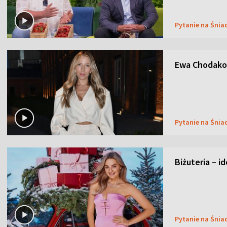
Pytanie na Śnia
Ewa Chodakow
Pytanie na Śnia
Biżuteria – i
Pytanie na Śnia