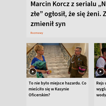
Marcin Korcz z serialu „N
złe” ogłosił, że się żeni. 
zmienił syn
Rozmowy
To nie było miejsce hazardu. Co
Rejs 
mieściło się w Kasynie
wygl
Oficerskim?
wod