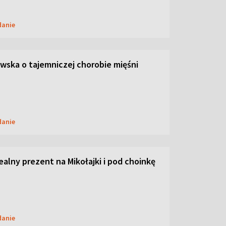
danie
ska o tajemniczej chorobie mięśni
danie
dealny prezent na Mikołajki i pod choinkę
danie