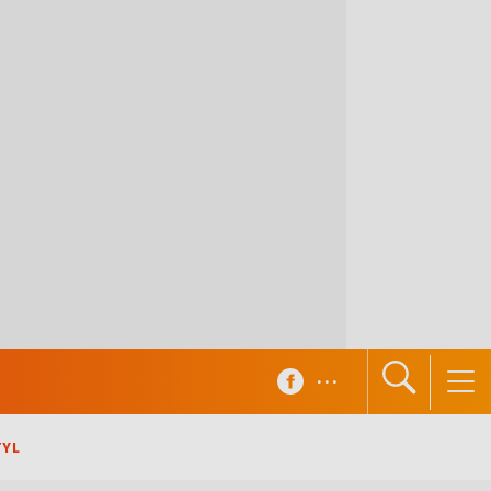
...
TYL