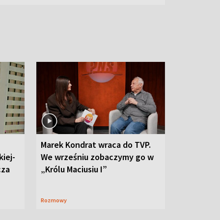
Marek Kondrat wraca do TVP.
iej-
We wrześniu zobaczymy go w
cza
„Królu Maciusiu I”
Rozmowy