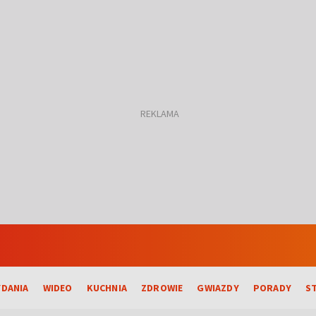
DANIA
WIDEO
KUCHNIA
ZDROWIE
GWIAZDY
PORADY
S