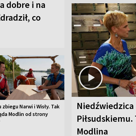
a dobre i na
Zdradził, co
Niedźwiedzica
u zbiegu Narwi i Wisły. Tak
ąda Modlin od strony
Piłsudskiemu. 
y
Modlina