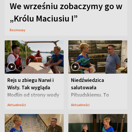
We wrześniu zobaczymy go w
„Królu Maciusiu I”
Rozmowy
Rejs u zbiegu Narwi i
Niedźwiedzica
Wisły. Tak wygląda
salutowała
Modlin od strony wody
Piłsudskiemu. To
niejedyna tajemnica
Aktualności
Aktualności
Modlina