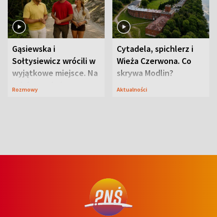
Gąsiewska i
Cytadela, spichlerz i
Sołtysiewicz wrócili w
Wieża Czerwona. Co
wyjątkowe miejsce. Na
skrywa Modlin?
szlaku czekał
Rozmowy
Aktualności
niedźwiedź