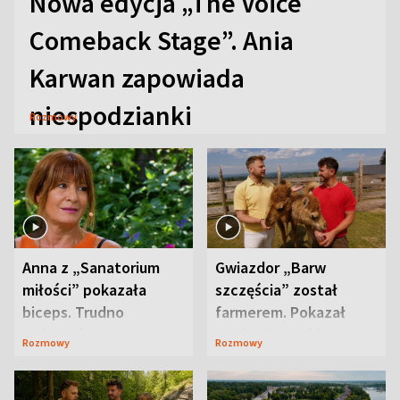
Nowa edycja „The Voice
Comeback Stage”. Ania
Karwan zapowiada
niespodzianki
Rozmowy
Anna z „Sanatorium
Gwiazdor „Barw
miłości” pokazała
szczęścia” został
biceps. Trudno
farmerem. Pokazał
uwierzyć, co przeszła
swoje niezwykłe
Rozmowy
Rozmowy
wcześniej
ranczo