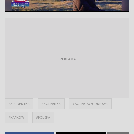
#STUDENTKA
#KOREANKA
#KOREA POŁUDNIOWA
#KRAKÓW
#POLSKA