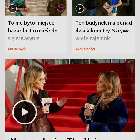
To nie było miejsce
Ten budynek ma ponad
hazardu. Co mieściło
dwa kilometry. Skrywa
się w Kasynie
wiele tajemnic
Oficerskim?
Aktualności
Aktualności