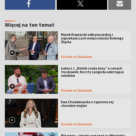
Więcej na ten temat
Marek Krajewski odkrywa jedną z
najciekawszych miejscowości Dolnego
Śląska
Pytanie na Śniadanie
Łukasz z „Rolnik szuka żony” o cenach
truskawek. Koszty i pogoda uderzają w
rolników
Pytanie na Śniadanie
Ewa Chodakowska o tajemniczej
chorobie mięśni
Pytanie na Śniadanie
Biżuteria – idealny prezent na Mikołajki i