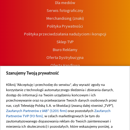
Dla mediów
Serwis fotograficzny
Merchandising (znaki)
Polityka Prywatności
Polityka przeciwdziałania nadużyciom i korupcji
Sklep TVP
Biuro Reklamy
Oferta Dystrybucyjna
Oferta Handlowa
Dostępność
Szanujemy Twoją prywatność
Moje zgody
Kliknij "Akceptuję i przechodzę do serwisu", aby wyrazić zgody na
Procedura zgłoszeń wewnętrznych
korzystanie z technologii automatycznego śledzenia i zbierania danych,
dostęp do informacji na Twoim urządzeniu końcowym i ich
przechowywanie oraz na przetwarzanie Twoich danych osobowych przez
nas, czyli Telewizję Polską S.A. w likwidacji (zwaną dalej również „TVP”),
Zaufanych Partnerów z IAB* (1201 firm)
oraz pozostałych
Zaufanych
Partnerów TVP (93 firm)
, w celach marketingowych (w tym do
zautomatyzowanego dopasowania reklam do Twoich zainteresowań i
mierzenia ich skuteczności) i pozostałych, które wskazujemy poniżej, a