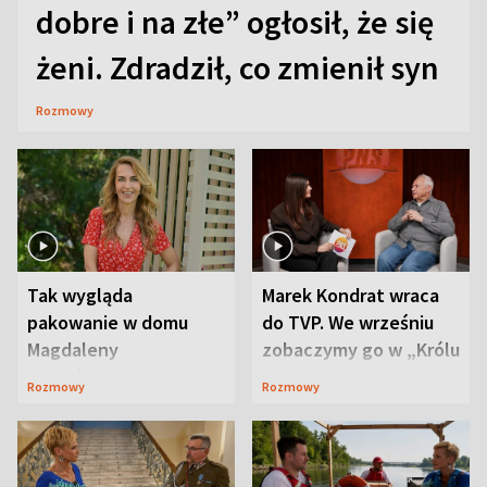
dobre i na złe” ogłosił, że się
żeni. Zdradził, co zmienił syn
Rozmowy
Tak wygląda
Marek Kondrat wraca
pakowanie w domu
do TVP. We wrześniu
Magdaleny
zobaczymy go w „Królu
Waligórskiej-Lisieckiej.
Maciusiu I”
Rozmowy
Rozmowy
Mąż nie odpuszcza