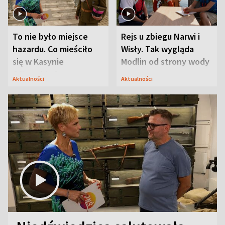
To nie było miejsce
Rejs u zbiegu Narwi i
hazardu. Co mieściło
Wisły. Tak wygląda
się w Kasynie
Modlin od strony wody
Oficerskim?
Aktualności
Aktualności