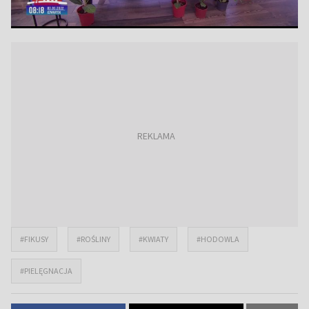
#FIKUSY
#ROŚLINY
#KWIATY
#HODOWLA
#PIELĘGNACJA