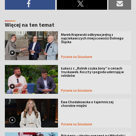
Więcej na ten temat
Marek Krajewski odkrywa jedną z
najciekawszych miejscowości Dolnego
Śląska
Pytanie na Śniadanie
Łukasz z „Rolnik szuka żony” o cenach
truskawek. Koszty i pogoda uderzają w
rolników
Pytanie na Śniadanie
Ewa Chodakowska o tajemniczej
chorobie mięśni
Pytanie na Śniadanie
Biżuteria – idealny prezent na Mikołajki i