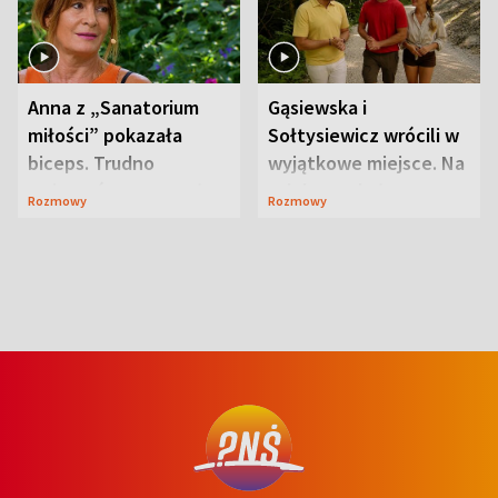
Anna z „Sanatorium
Gąsiewska i
miłości” pokazała
Sołtysiewicz wrócili w
biceps. Trudno
wyjątkowe miejsce. Na
uwierzyć, co przeszła
szlaku czekał
Rozmowy
Rozmowy
wcześniej
niedźwiedź