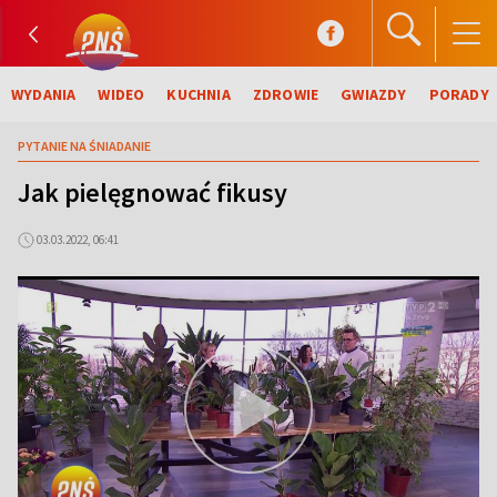
WYDANIA
WIDEO
KUCHNIA
ZDROWIE
GWIAZDY
PORADY
PYTANIE NA ŚNIADANIE
Jak pielęgnować fikusy
03.03.2022, 06:41