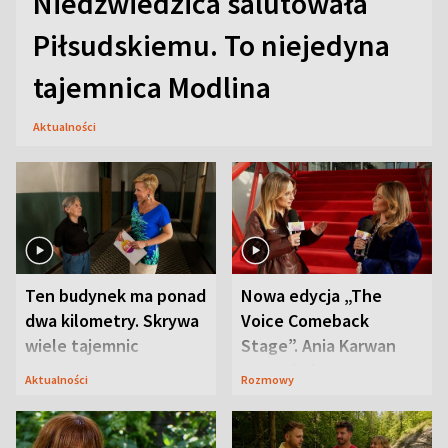
Niedźwiedzica salutowała
Piłsudskiemu. To niejedyna
tajemnica Modlina
Aktualności
Ten budynek ma ponad
Nowa edycja „The
dwa kilometry. Skrywa
Voice Comeback
wiele tajemnic
Stage”. Ania Karwan
zapowiada
Aktualności
Rozmowy
niespodzianki