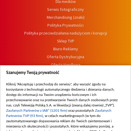
Dla mediów
Serwis fotograficzny
Merchandising (znaki)
Polityka Prywatności
Polityka przeciwdziałania nadużyciom i korupcji
Sklep TVP
Biuro Reklamy
Oferta Dystrybucyjna
Oferta Handlowa
Dostępność
Szanujemy Twoją prywatność
Moje zgody
Kliknij "Akceptuję i przechodzę do serwisu", aby wyrazić zgody na
Procedura zgłoszeń wewnętrznych
korzystanie z technologii automatycznego śledzenia i zbierania danych,
dostęp do informacji na Twoim urządzeniu końcowym i ich
przechowywanie oraz na przetwarzanie Twoich danych osobowych przez
nas, czyli Telewizję Polską S.A. w likwidacji (zwaną dalej również „TVP”),
Zaufanych Partnerów z IAB* (1201 firm)
oraz pozostałych
Zaufanych
Partnerów TVP (93 firm)
, w celach marketingowych (w tym do
zautomatyzowanego dopasowania reklam do Twoich zainteresowań i
mierzenia ich skuteczności) i pozostałych, które wskazujemy poniżej, a